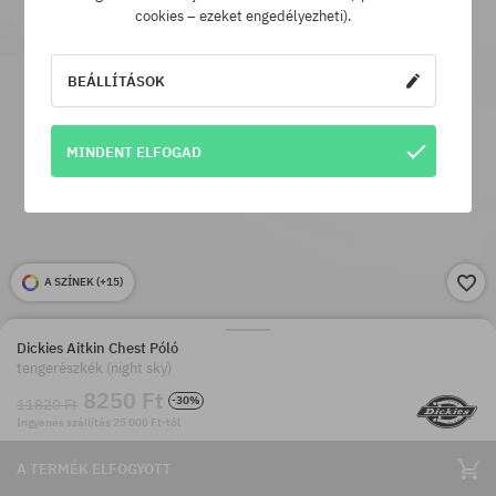
cookies – ezeket engedélyezheti).
BEÁLLÍTÁSOK
MINDENT ELFOGAD
A SZÍNEK (
+15
)
Dickies Aitkin Chest Póló
tengerészkék (night sky)
8250 Ft
-30%
11820 Ft
Ingyenes szállítás 25 000 Ft-tól
A TERMÉK ELFOGYOTT