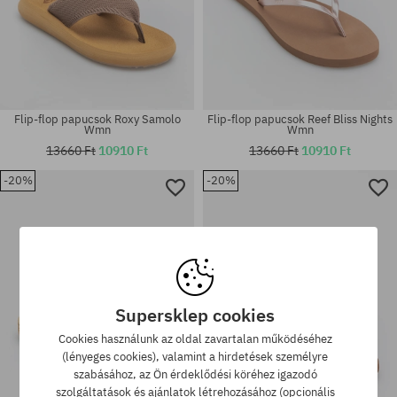
Flip-flop papucsok Roxy Samolo
Flip-flop papucsok Reef Bliss Nights
Wmn
Wmn
13660 Ft
10910 Ft
13660 Ft
10910 Ft
-20%
-20%
Elérhető méretek:
Elérhető méretek:
36; 37; 38; 39; 40; 41
36; 38.5
Supersklep cookies
Cookies használunk az oldal zavartalan működéséhez
(lényeges cookies), valamint a hirdetések személyre
szabásához, az Ön érdeklődési köréhez igazodó
szolgáltatások és ajánlatok létrehozásához (opcionális