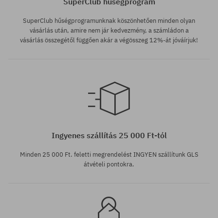
SuperClub hűségprogram
SuperClub hűségprogramunknak köszönhetően minden olyan
vásárlás után, amire nem jár kedvezmény, a számládon a
vásárlás összegétől függően akár a végösszeg 12%-át jóváírjuk!
Elérhető méretek:
40.5
Ingyenes szállítás 25 000 Ft-tól
Minden 25 000 Ft. feletti megrendelést INGYEN szállítunk GLS
átvételi pontokra.