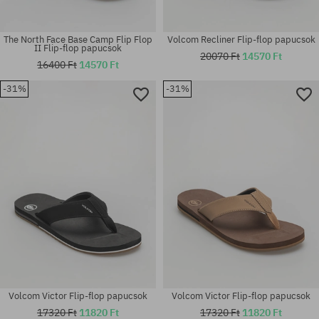
The North Face Base Camp Flip Flop
Volcom Recliner Flip-flop papucsok
II Flip-flop papucsok
20070 Ft
14570 Ft
16400 Ft
14570 Ft
-31%
-31%
Elérhető méretek:
Elérhető méretek:
42; 45
42; 43; 45
Volcom Victor Flip-flop papucsok
Volcom Victor Flip-flop papucsok
17320 Ft
11820 Ft
17320 Ft
11820 Ft