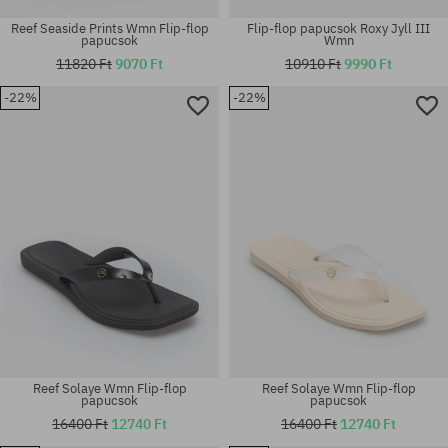
Reef Seaside Prints Wmn Flip-flop
Flip-flop papucsok Roxy Jyll III
papucsok
Wmn
11820 Ft
9070 Ft
10910 Ft
9990 Ft
-22%
-22%
Elérhető méretek:
Elérhető méretek:
36; 37.5; 38.5; 40
36; 37.5; 38.5; 40
Reef Solaye Wmn Flip-flop
Reef Solaye Wmn Flip-flop
papucsok
papucsok
16400 Ft
12740 Ft
16400 Ft
12740 Ft