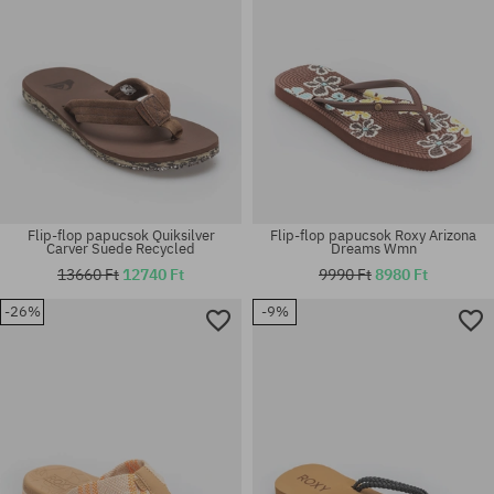
Flip-flop papucsok Quiksilver
Flip-flop papucsok Roxy Arizona
Carver Suede Recycled
Dreams Wmn
13660 Ft
12740 Ft
9990 Ft
8980 Ft
-26%
-9%
Elérhető méretek:
Elérhető méretek:
42; 44; 45
42; 45; 46