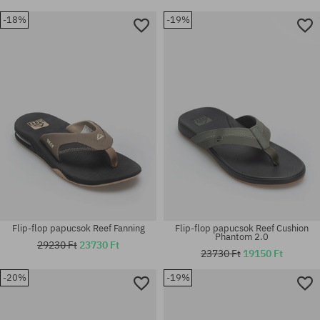
-18%
-19%
Elérhető méretek:
Elérhető méretek:
36; 37; 38; 39; 40; 41
36; 37.5; 38.5
Flip-flop papucsok Reef Fanning
Flip-flop papucsok Reef Cushion
Phantom 2.0
29230 Ft
23730 Ft
23730 Ft
19150 Ft
-20%
-19%
Elérhető méretek:
Elérhető méretek:
44
42; 43; 45