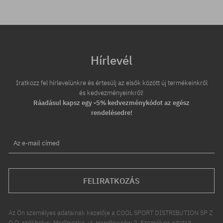
Hírlevél
Iratkozz fel hírlevelünkre és értesülj az elsők között új termékeinkről
és kedvezményeinkről!
Ráadásul kapsz egy -5% kedvezménykódot az egész
rendelésedre!
Az e-mail címed
FELIRATKOZÁS
Az Ön személyes adatainak kezelője a COOL SPORT DISTRIBUTION SP Z
O O, székhelye: Modlniczka, ul. Handlowców 2. Személyes adatait