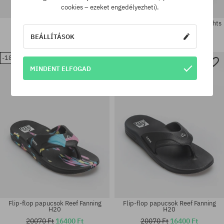
cookies – ezeket engedélyezheti).
Flip-flop papucsok Roxy South
Flip-flop papucsok Reef Bliss Nights
Beach III Wmn
Wmn
BEÁLLÍTÁSOK
10910 Ft
8710 Ft
13660 Ft
10910 Ft
-18%
-18%
Elérhető méretek:
Elérhető méretek:
MINDENT ELFOGAD
36; 37; 38; 39; 40
36; 37.5; 38.5; 40
Flip-flop papucsok Reef Fanning
Flip-flop papucsok Reef Fanning
H20
H20
20070 Ft
16400 Ft
20070 Ft
16400 Ft