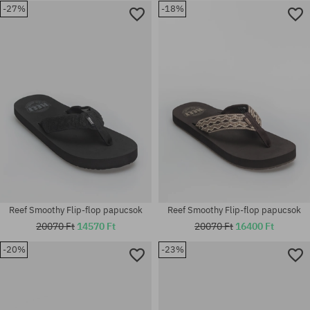
-27%
-18%
Elérhető méretek:
Elérhető méretek:
43
43; 44
Reef Smoothy Flip-flop papucsok
Reef Smoothy Flip-flop papucsok
20070 Ft
14570 Ft
20070 Ft
16400 Ft
-20%
-23%
Elérhető méretek:
Elérhető méretek:
42; 43; 44
42; 45