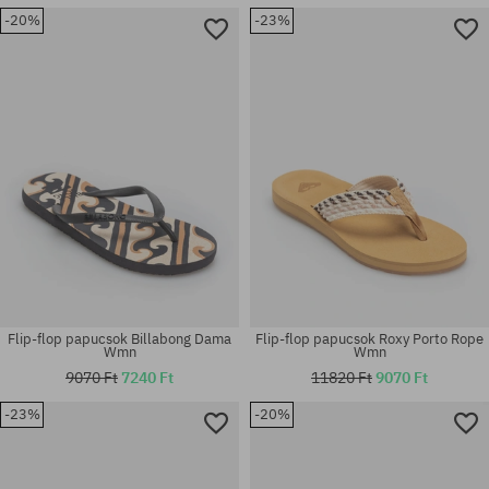
-20%
-23%
Elérhető méretek:
Elérhető méretek:
37; 39; 40
36; 37; 38; 40; 41
Flip-flop papucsok Billabong Dama
Flip-flop papucsok Roxy Porto Rope
Wmn
Wmn
9070 Ft
7240 Ft
11820 Ft
9070 Ft
-23%
-20%
Elérhető méretek:
Elérhető méretek:
36; 37; 38; 39; 40; 41
36; 37; 38; 39; 40; 41