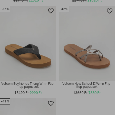
12740 Ft
11820 Ft
12740 Ft
11820 Ft
-35%
-42%
Elérhető méretek:
Elérhető méretek:
36; 37
37; 39
Volcom Boyfriends Thong Wmn Flip-
Volcom New School II Wmn Flip-
flop papucsok
flop papucsok
15490 Ft
9990 Ft
13660 Ft
7880 Ft
-41%
Elérhető méretek:
Elérhető méretek:
46
44; 46