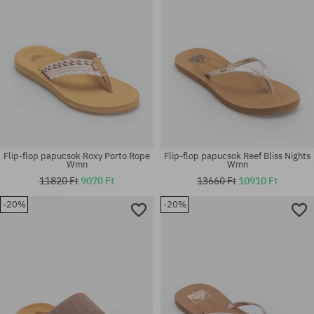
Flip-flop papucsok Roxy Porto Rope
Flip-flop papucsok Reef Bliss Nights
Wmn
Wmn
11820 Ft
9070 Ft
13660 Ft
10910 Ft
-20%
-20%
Elérhető méretek:
Elérhető méretek:
36; 37; 38; 39; 40
36; 37; 38; 39; 40; 41