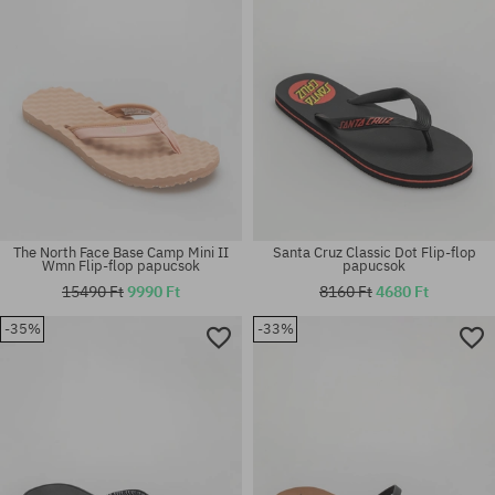
The North Face Base Camp Mini II
Santa Cruz Classic Dot Flip-flop
Wmn Flip-flop papucsok
papucsok
15490 Ft
9990 Ft
8160 Ft
4680 Ft
-35%
-33%
Elérhető méretek:
Elérhető méretek:
38; 39; 40.5; 41; 42-43; 43-44
36; 37