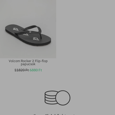
Volcom Rocker 2 Flip-flop
papucsok
11820 Ft
6880 Ft
Elérhető méretek:
Elérhető méretek:
36; 37; 38; 39
36; 37; 38