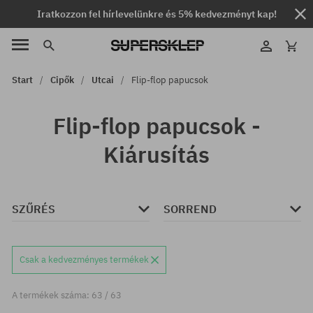
Iratkozzon fel hírlevelünkre és 5% kedvezményt kap!
Start
Cipők
Utcai
Flip-flop papucsok
Flip-flop papucsok -
Kiárusítás
SZŰRÉS
SORREND
Csak a kedvezményes termékek
A termékek száma: 63 / 63