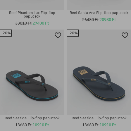
Reef Phantom Lux Flip-flop
Reef Santa Ana Flip-flop papucsok
papucsok
26480 Ft
20980 Ft
33810 Ft
27400 Ft
-20%
-20%
Elérhető méretek:
Elérhető méretek:
42
44
Reef Seaside Flip-flop papucsok
Reef Seaside Flip-flop papucsok
13660 Ft
10910 Ft
13660 Ft
10910 Ft