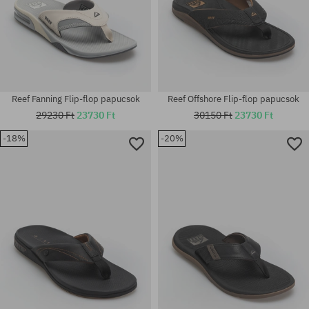
Reef Fanning Flip-flop papucsok
Reef Offshore Flip-flop papucsok
29230 Ft
23730 Ft
30150 Ft
23730 Ft
-18%
-20%
Elérhető méretek:
Elérhető méretek:
44; 45
44