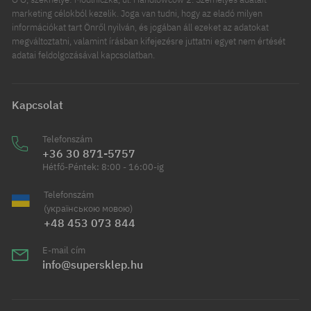
marketing célokból kezelik. Joga van tudni, hogy az eladó milyen
információkat tart Önről nyilván, és jogában áll ezeket az adatokat
megváltoztatni, valamint írásban kifejezésre juttatni egyet nem értését
adatai feldolgozásával kapcsolatban.
Kapcsolat
Telefonszám
+36 30 871-5757
Hétfő-Péntek: 8:00 - 16:00-ig
Telefonszám
(українською мовою)
+48 453 073 844
E-mail cím
info@supersklep.hu