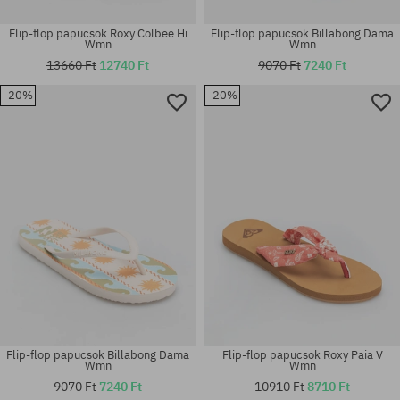
Flip-flop papucsok Roxy Colbee Hi
Flip-flop papucsok Billabong Dama
Wmn
Wmn
13660 Ft
12740 Ft
9070 Ft
7240 Ft
-20%
-20%
Elérhető méretek:
Elérhető méretek:
36; 37; 38; 39; 40
36; 37; 38; 41
Flip-flop papucsok Billabong Dama
Flip-flop papucsok Roxy Paia V
Wmn
Wmn
9070 Ft
7240 Ft
10910 Ft
8710 Ft