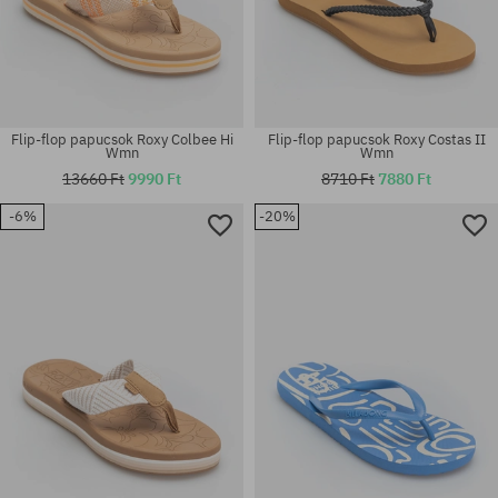
Flip-flop papucsok Roxy Colbee Hi
Flip-flop papucsok Roxy Costas II
Wmn
Wmn
13660 Ft
9990 Ft
8710 Ft
7880 Ft
-6%
-20%
Elérhető méretek:
Elérhető méretek:
43; 44; 45; 46
36; 40; 41