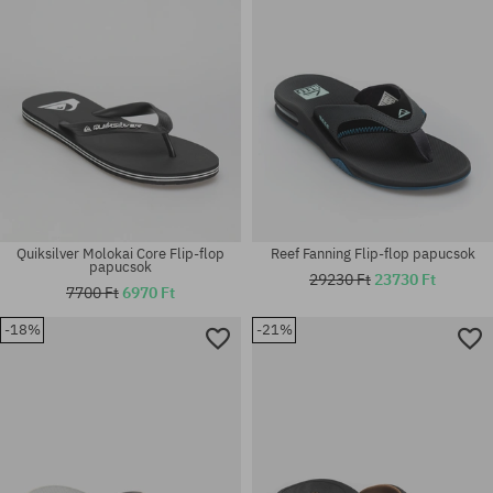
Quiksilver Molokai Core Flip-flop
Reef Fanning Flip-flop papucsok
papucsok
29230 Ft
23730 Ft
7700 Ft
6970 Ft
-18%
-21%
Elérhető méretek:
Elérhető méretek:
43; 44; 45
44; 45