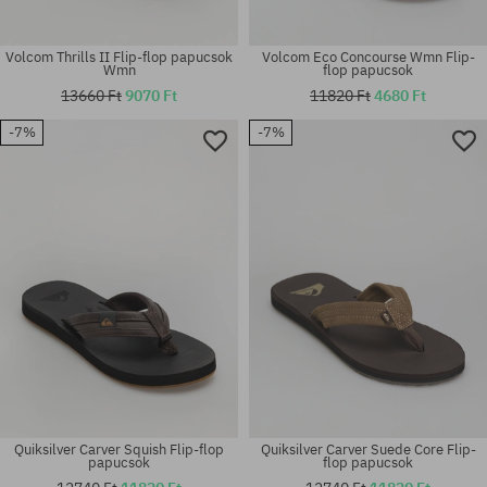
Volcom Thrills II Flip-flop papucsok
Volcom Eco Concourse Wmn Flip-
Wmn
flop papucsok
13660 Ft
9070 Ft
11820 Ft
4680 Ft
-7%
-7%
Elérhető méretek:
Elérhető méretek:
38; 39; 40.5; 41; 42-43
37; 39
Quiksilver Carver Squish Flip-flop
Quiksilver Carver Suede Core Flip-
papucsok
flop papucsok