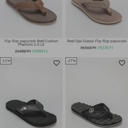
Flip-flop papucsok Reef Cushion
Reef Ojai Classic Flip-flop papucsok
Phantom 2.0 LE
36560 Ft
29230 Ft
26480 Ft
20980 Ft
-11%
-27%
Elérhető méretek:
Elérhető méretek:
36; 37; 38; 39; 40; 41
43