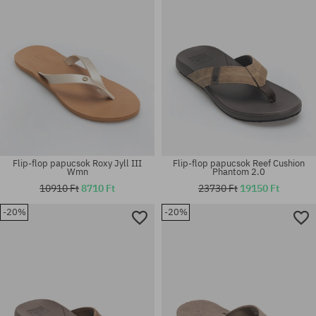
Flip-flop papucsok Roxy Jyll III
Flip-flop papucsok Reef Cushion
Wmn
Phantom 2.0
10910 Ft
8710 Ft
23730 Ft
19150 Ft
-20%
-20%
Elérhető méretek:
Elérhető méretek:
42; 44
45