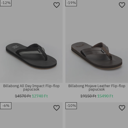
-12%
-19%
Elérhető méretek:
Elérhető méretek:
36; 38.5; 40
36; 37; 38; 39
Billabong All Day Impact Flip-flop
Billabong Mojave Leather Flip-flop
papucsok
papucsok
14570 Ft
12740 Ft
19150 Ft
15490 Ft
-6%
-10%
Elérhető méretek:
Elérhető méretek:
36; 38.5; 40
36; 37.5; 38.5; 40