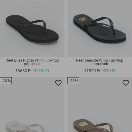
Reef Bliss Nights Wmn Flip-flop
Reef Seaside Wmn Flip-flop
papucsok
papucsok
13660 Ft
10910 Ft
11820 Ft
9070 Ft
-23%
-23%
Elérhető méretek:
Elérhető méretek:
42; 43; 44; 45
44; 45