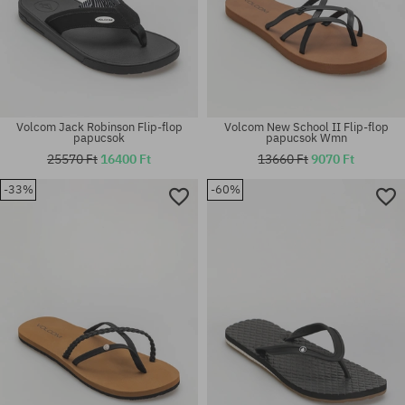
Volcom Jack Robinson Flip-flop
Volcom New School II Flip-flop
papucsok
papucsok Wmn
25570 Ft
16400 Ft
13660 Ft
9070 Ft
-33%
-60%
Elérhető méretek:
Elérhető méretek:
36; 37; 38; 39
7