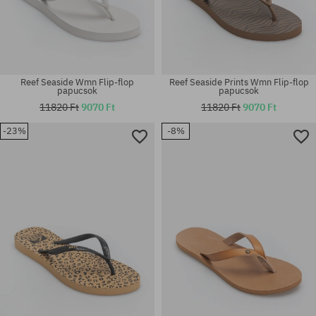
Reef Seaside Wmn Flip-flop
Reef Seaside Prints Wmn Flip-flop
papucsok
papucsok
11820 Ft
9070 Ft
11820 Ft
9070 Ft
-23%
-8%
Elérhető méretek:
Elérhető méretek:
37.5
36; 37.5; 38.5