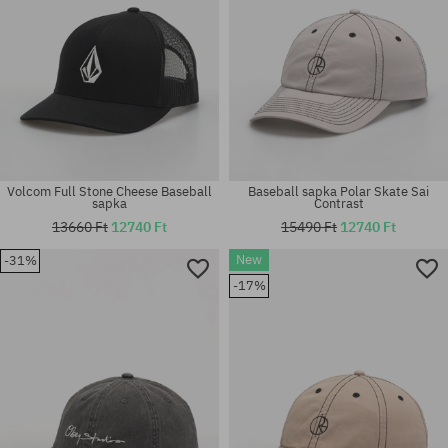
Volcom Full Stone Cheese Baseball
Baseball sapka Polar Skate Sai
sapka
Contrast
13660 Ft
12740 Ft
15490 Ft
12740 Ft
New
-31%
Elérhető méretek:
-17%
L-XL
univerzális méret