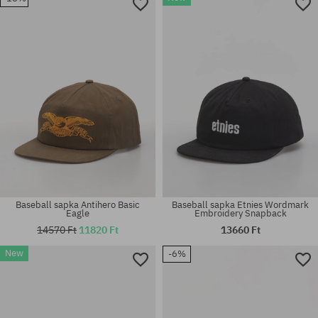
univerzális méret
univerzális méret
Baseball sapka Antihero Basic
Baseball sapka Etnies Wordmark
Eagle
Embroidery Snapback
14570 Ft
11820 Ft
13660 Ft
New
-6%
univerzális méret
univerzális méret