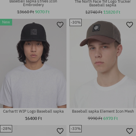
Baseball sapka Etnies Icon
The North Face Tnf Logo Trucker
Embroidery
Baseball sapka
13660 Ft
9070 Ft
12740 Ft
11820 Ft
New
-30%
univerzális méret
univerzális méret
Carhartt WIP Logo Baseball sapka
Baseball sapka Element Icon Mesh
16400 Ft
9990 Ft
6970 Ft
-28%
-33%