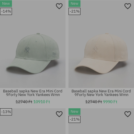
New
New
-14%
-21%
univerzális méret
univerzális méret
Baseball sapka New Era Mini Cord
Baseball sapka New Era Mini Cord
9Forty New York Yankees Wmn
9Forty New York Yankees Wmn
12740 Ft
10910 Ft
12740 Ft
9990 Ft
New
-13%
-21%
univerzális méret
univerzális méret