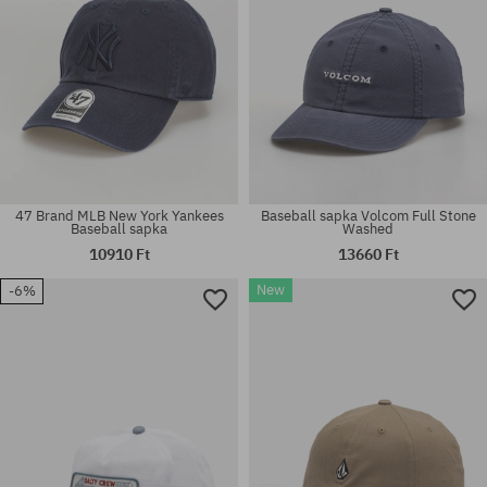
47 Brand MLB New York Yankees
Baseball sapka Volcom Full Stone
Baseball sapka
Washed
10910 Ft
13660 Ft
New
-6%
Elérhető méretek:
L-XL; S-M
univerzális méret