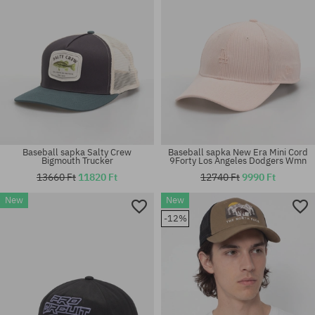
Baseball sapka Salty Crew
Baseball sapka New Era Mini Cord
Bigmouth Trucker
9Forty Los Angeles Dodgers Wmn
13660 Ft
11820 Ft
12740 Ft
9990 Ft
New
New
-12%
univerzális méret
univerzális méret