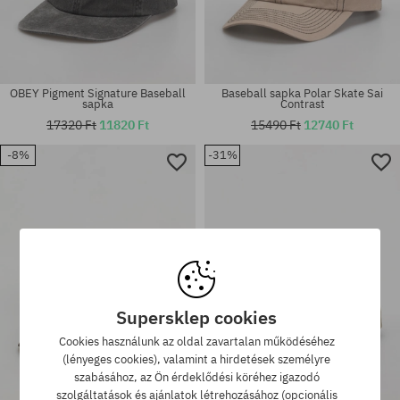
OBEY Pigment Signature Baseball
Baseball sapka Polar Skate Sai
sapka
Contrast
17320 Ft
11820 Ft
15490 Ft
12740 Ft
-8%
-31%
Elérhető méretek:
univerzális méret
M-L
Supersklep cookies
Cookies használunk az oldal zavartalan működéséhez
(lényeges cookies), valamint a hirdetések személyre
szabásához, az Ön érdeklődési köréhez igazodó
szolgáltatások és ajánlatok létrehozásához (opcionális