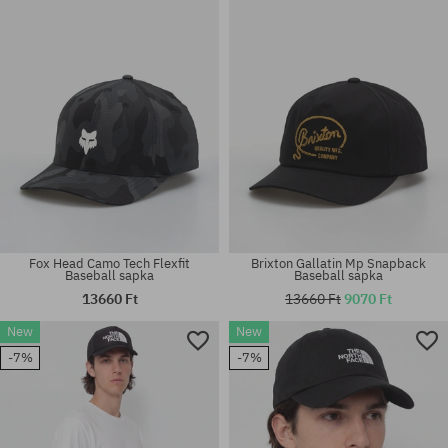
univerzális méret
univerzális méret
Fox Head Camo Tech Flexfit
Brixton Gallatin Mp Snapback
Baseball sapka
Baseball sapka
13660 Ft
13660 Ft
9070 Ft
New
New
-7%
-7%
univerzális méret
univerzális méret