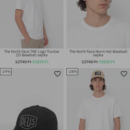
The North Face TNF Logo Trucker
The North Face Norm Hat Baseball
ZD Baseball sapka
sapka
12740 Ft
11820 Ft
12740 Ft
11820 Ft
-29%
-28%
Elérhető méretek:
L-XL; S-M
univerzális méret