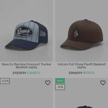
univerzális méret
univerzális méret
Deus Ex Machina Forecourt Trucker
Volcom Full Stone Flexfit Baseball
Baseball sapka
sapka
19150 Ft
13660 Ft
13660 Ft
9070 Ft
New
-12%
-6%
univerzális méret
univerzális méret