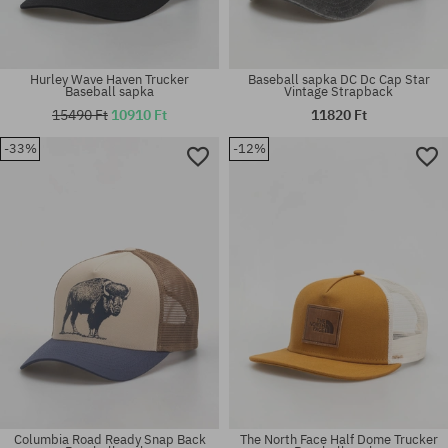
Hurley Wave Haven Trucker
Baseball sapka DC Dc Cap Star
Baseball sapka
Vintage Strapback
15490 Ft
10910 Ft
11820 Ft
-33%
-12%
Elérhető méretek:
univerzális méret
L-XL; S-M
Columbia Road Ready Snap Back
The North Face Half Dome Trucker