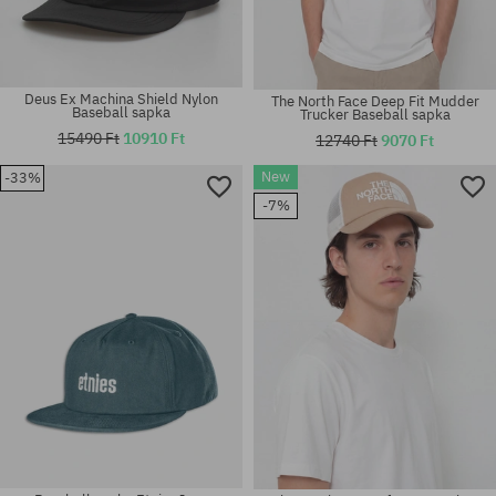
Deus Ex Machina Shield Nylon
The North Face Deep Fit Mudder
Baseball sapka
Trucker Baseball sapka
15490 Ft
10910 Ft
12740 Ft
9070 Ft
New
-33%
-7%
univerzális méret
univerzális méret