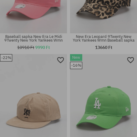
Baseball sapka New Era Le Midi
New Era Leopard 9Twenty New
9Twenty New York Yankees Wmn
York Yankees Wmn Baseball sapka
10910 Ft
9990 Ft
13660 Ft
New
-22%
-16%
univerzális méret
univerzális méret