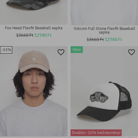
Fox Head Flexfit Baseball sapka
Volcom Full Stone Flexfit Baseball
sapka
13660 Ft
12740 Ft
13660 Ft
12740 Ft
New
-33%
univerzális méret
univerzális méret
További -10% kedvezmény!