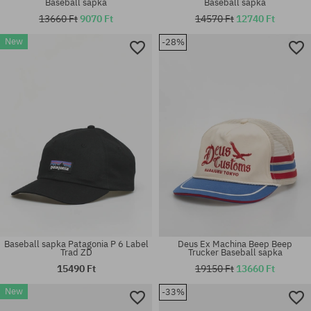
Baseball sapka
Baseball sapka
13660 Ft
9070 Ft
14570 Ft
12740 Ft
New
-28%
univerzális méret
univerzális méret
Baseball sapka Patagonia P 6 Label
Deus Ex Machina Beep Beep
Trad ZD
Trucker Baseball sapka
15490 Ft
19150 Ft
13660 Ft
New
-33%