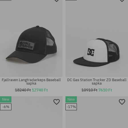
univerzális méret
univerzális méret
Fjallraven Langtradarkeps Baseball
DC Gas Station Trucker ZD Baseball
sapka
sapka
18240 Ft
12740 Ft
10910 Ft
7610 Ft
New
New
Elérhető méretek:
-6%
-17%
L-XL; S-M
univerzális méret