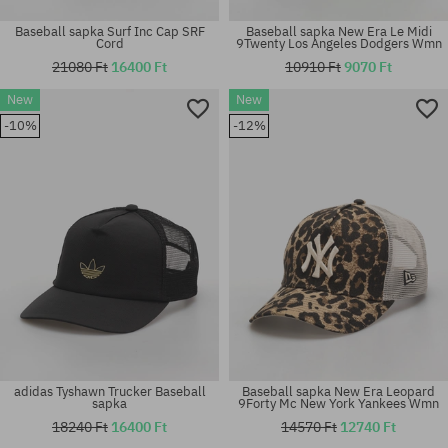
Baseball sapka Surf Inc Cap SRF
Baseball sapka New Era Le Midi
Cord
9Twenty Los Angeles Dodgers Wmn
21080 Ft
16400 Ft
10910 Ft
9070 Ft
New
New
-10%
-12%
univerzális méret
univerzális méret
adidas Tyshawn Trucker Baseball
Baseball sapka New Era Leopard
sapka
9Forty Mc New York Yankees Wmn
18240 Ft
16400 Ft
14570 Ft
12740 Ft