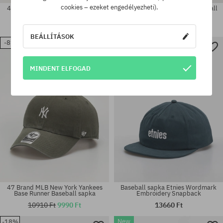
cookies – ezeket engedélyezheti).
47 Brand MLB New York Yankees
OBEY Pigment Signature Baseball
Base Runner Baseball sapka
sapka
10910 Ft
9990 Ft
17320 Ft
11820 Ft
BEÁLLÍTÁSOK
New
-8%
Elérhető méretek:
univerzális méret
M-L
MINDENT ELFOGAD
47 Brand MLB New York Yankees
Baseball sapka Etnies Wordmark
Base Runner Baseball sapka
Embroidery Snapback
10910 Ft
9990 Ft
13660 Ft
New
-18%