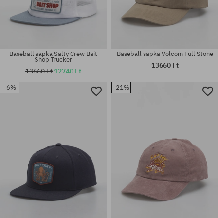
Baseball sapka Salty Crew Bait
Baseball sapka Volcom Full Stone
Shop Trucker
13660 Ft
13660 Ft
12740 Ft
-6%
-21%
univerzális méret
univerzális méret