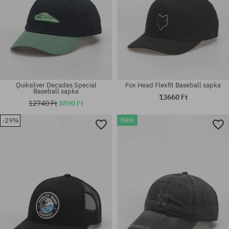
Quiksilver Decades Special
Fox Head Flexfit Baseball sapka
Baseball sapka
13660 Ft
12740 Ft
8890 Ft
New
-29%
univerzális méret
univerzális méret