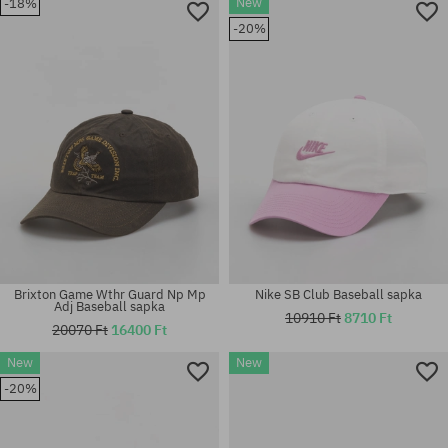
New
-18%
-20%
univerzális méret
univerzális méret
Brixton Game Wthr Guard Np Mp
Nike SB Club Baseball sapka
Adj Baseball sapka
10910 Ft
8710 Ft
20070 Ft
16400 Ft
New
New
Elérhető méretek:
-20%
L-XL; S-M
univerzális méret