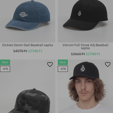
Dickies Denim Dad Baseball sapka
Volcom Full Stone Adj Baseball
sapka
14570 Ft
12740 Ft
13660 Ft
12740 Ft
New
New
Elérhető méretek:
-6%
-6%
univerzális méret
S-M