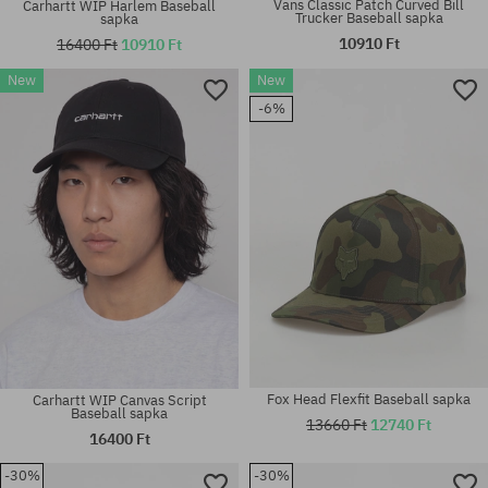
Vans Classic Patch Curved Bill
Carhartt WIP Harlem Baseball
Trucker Baseball sapka
sapka
10910 Ft
16400 Ft
10910 Ft
New
New
Elérhető méretek:
Elérhető méretek:
-6%
L-XL; S-M
L-XL; S-M
Fox Head Flexfit Baseball sapka
Carhartt WIP Canvas Script
Baseball sapka
13660 Ft
12740 Ft
16400 Ft
-30%
-30%