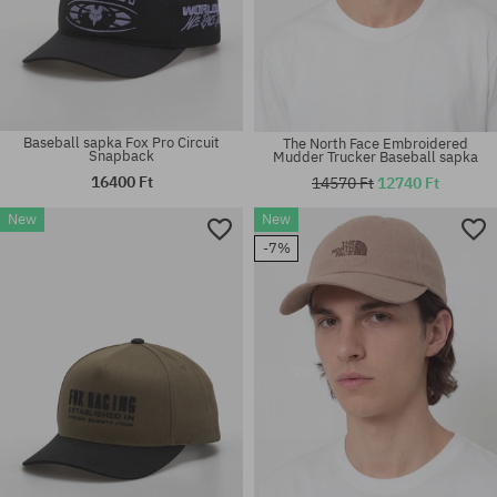
Baseball sapka Fox Pro Circuit
The North Face Embroidered
Snapback
Mudder Trucker Baseball sapka
16400 Ft
14570 Ft
12740 Ft
New
New
-7%
univerzális méret
univerzális méret