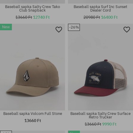
Baseball sapka Salty Crew Tako
Baseball sapka Surf Inc Sunset
Club Snapback
Dealer Cord
13660 Ft
12740 Ft
20980 Ft
16400 Ft
New
-26%
univerzális méret
univerzális méret
Baseball sapka Volcom Full Stone
Baseball sapka Salty Crew Surface
Retro Trucker
13660 Ft
13660 Ft
9990 Ft