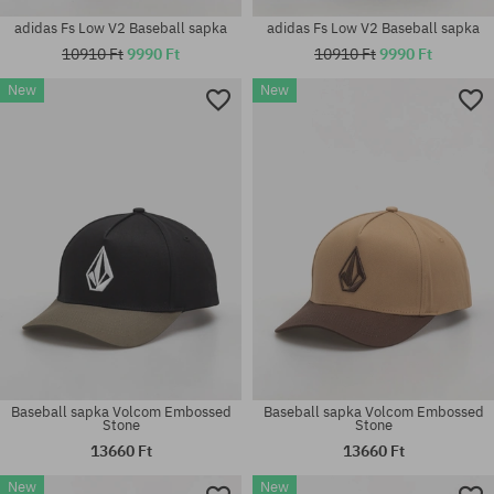
adidas Fs Low V2 Baseball sapka
adidas Fs Low V2 Baseball sapka
10910 Ft
9990 Ft
10910 Ft
9990 Ft
New
New
Elérhető méretek:
univerzális méret
L-XL; M-L
Baseball sapka Volcom Embossed
Baseball sapka Volcom Embossed
Stone
Stone
13660 Ft
13660 Ft
New
New