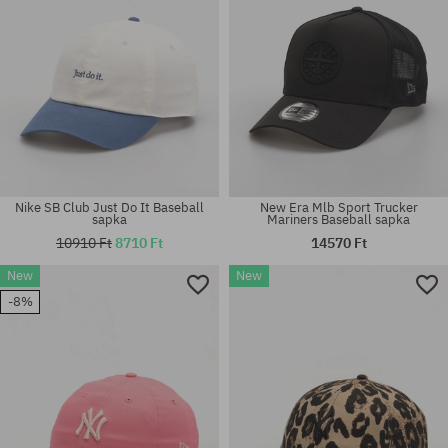
Nike SB Club Just Do It Baseball
New Era Mlb Sport Trucker
sapka
Mariners Baseball sapka
10910 Ft
8710 Ft
14570 Ft
New
New
-8%
univerzális méret
univerzális méret