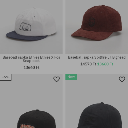
Baseball sapka Etnies Etnies X Fos
Baseball sapka Spitfire Lil Bighead
Snapback
14570 Ft
13660 Ft
13660 Ft
New
-6%
univerzális méret
univerzális méret