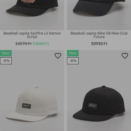
Baseball sapka Spitfire Lil Demon
Baseball sapka Nike SB Nike Club
Script
Futura
14570 Ft
13660 Ft
10910 Ft
New
New
-8%
-8%
univerzális méret
univerzális méret