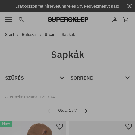
Iratkozzon fel hírlevelünkre és 5% kedvezményt kap!
Start
Ruházat
Utcai
Sapkák
Sapkák
SZŰRÉS
SORREND
A termékek száma: 120 / 741
Oldal 1 / 7
New