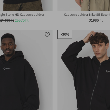
tek:
Elérhető méretek:
S; M; L; XL; XXL
gle Stone HD Kapucnis pulóver
Kapucnis pulóver Nike SB Essen
27400 Ft
25570 Ft
31980 Ft
-30%