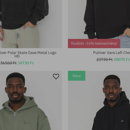
tek:
Elérhető méretek:
További -10% kedvezmény!
XL
óver Polar Skate Dave Metal Logo
Pulóver Vans Left Che
HD
23730 Ft
20070 Ft
36560 Ft
34730 Ft
New