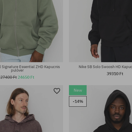
tek:
Elérhető méretek:
M; L; XL; XXL
l Signature Essential ZHD Kapucnis
Nike SB Solo Swoosh HD Kapuc
pulóver
39310 Ft
27400 Ft
24650 Ft
New
-14%