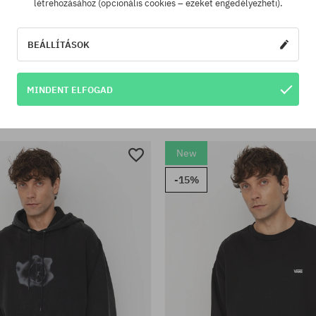
létrehozásához (opcionális cookies – ezeket engedélyezheti).
BEÁLLÍTÁSOK
tek:
Elérhető méretek:
S; M; L
kedvezmény!
MINDENT ELFOGAD
 Spill HD Wmn Kapucnis pulóver
Nike SB Essential Logo HD Kapu
29230 Ft
30150 Ft
27400 Ft
New
-15%