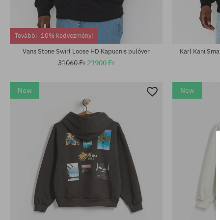
Elérhető méretek:
Elérhető mére
M; L; XL
XS; S; M; L; XL
További -10% kedvezmény!
Vans Stone Swirl Loose HD Kapucnis pulóver
Karl Kani Sma
31060 Ft
21900 Ft
New
New