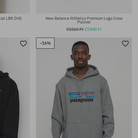
Elérhető méretek:
M
tial LBR ZHD
New Balance Athletics Premium Logo Crew
Pulóver
31060 Ft
21900 Ft
-16%