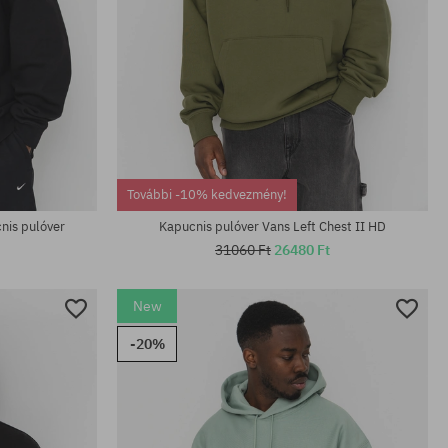
Elérhető méretek:
M; L; XL
További -10% kedvezmény!
nis pulóver
Kapucnis pulóver Vans Left Chest II HD
31060 Ft
26480 Ft
New
-20%