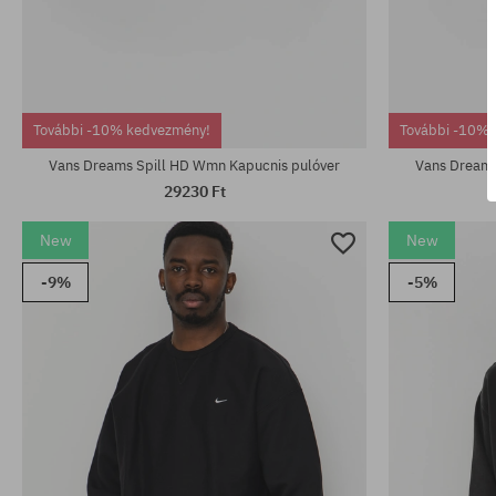
Elérhető méretek:
Elérhető mére
M; L
S; M; L
További -10% kedvezmény!
További -10% 
Vans Dreams Spill HD Wmn Kapucnis pulóver
Vans Dreams
29230 Ft
New
New
-9%
-5%