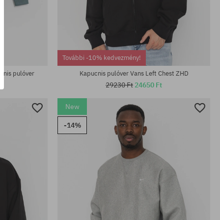
Elérhető méretek:
S; M; L; XL
További -10% kedvezmény!
cnis pulóver
Kapucnis pulóver Vans Left Chest ZHD
29230 Ft
24650 Ft
New
-14%