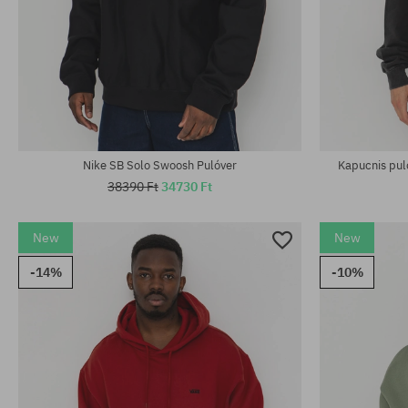
Elérhető méretek:
Elérhető mére
XS; S; M
XS; S; M
Nike SB Solo Swoosh Pulóver
Kapucnis pul
38390 Ft
34730 Ft
New
New
-14%
-10%