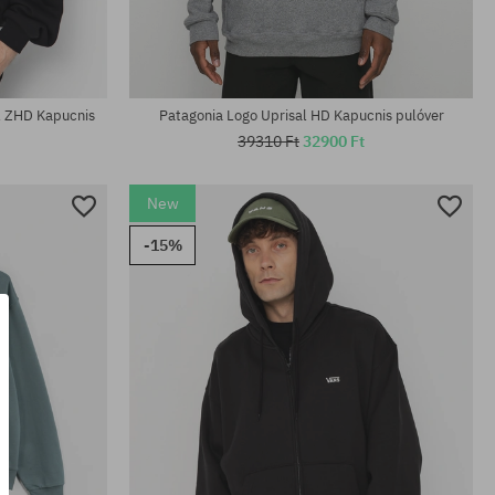
Elérhető méretek:
M; L; XL
al ZHD Kapucnis
Patagonia Logo Uprisal HD Kapucnis pulóver
39310 Ft
32900 Ft
New
-15%