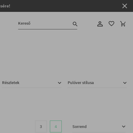
ésére!
Kereső
Részletek
Pulóver stílusa
3
4
Sorrend