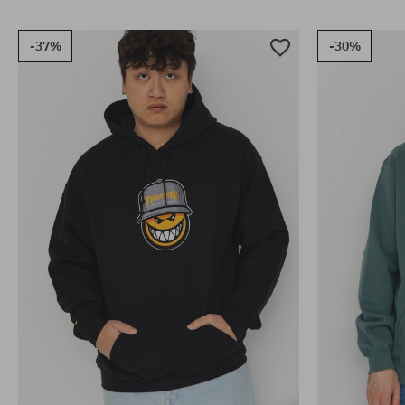
-37%
-30%