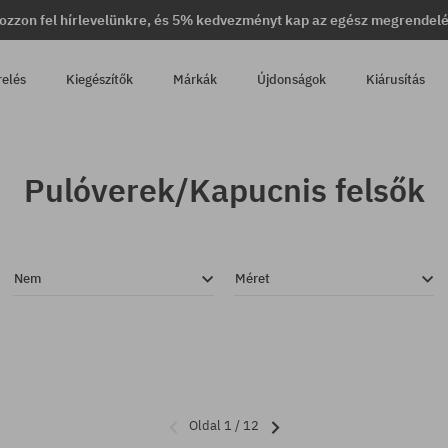
ozzon fel hírlevelünkre, és 5% kedvezményt kap az egész megrendel
relés
Kiegészítők
Márkák
Újdonságok
Kiárusítás
Pulóverek/Kapucnis felsők
Nem
Méret
Oldal 1 / 12