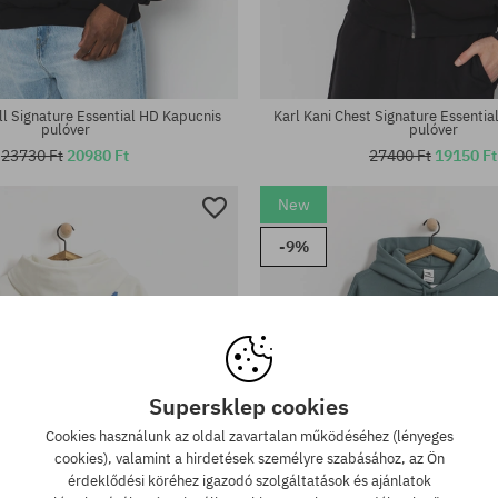
tek:
Elérhető méretek:
; XXL
S; M; L; XL
ll Signature Essential HD Kapucnis
Karl Kani Chest Signature Essenti
pulóver
pulóver
23730 Ft
20980 Ft
27400 Ft
19150 Ft
New
-9%
Supersklep cookies
Cookies használunk az oldal zavartalan működéséhez (lényeges
cookies), valamint a hirdetések személyre szabásához, az Ön
érdeklődési köréhez igazodó szolgáltatások és ajánlatok