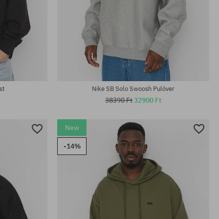
Elérhető méretek:
S; M; L; XL; XXL
st
Nike SB Solo Swoosh Pulóver
38390 Ft
32900 Ft
New
-14%