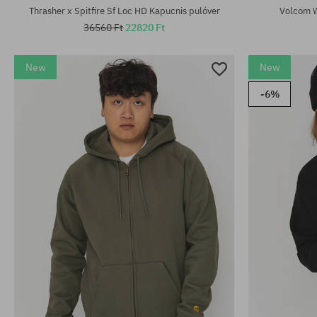
Thrasher x Spitfire Sf Loc HD Kapucnis pulóver
Volcom W
36560 Ft
22820 Ft
New
New
-6%