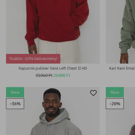
Elérhető méretek:
Elérhető mére
M; L; XL
M; L; XL
További -10% kedvezmény!
Kapucnis pulóver Vans Left Chest II HD
Karl Kani Smal
31060 Ft
26480 Ft
New
New
-16%
-20%