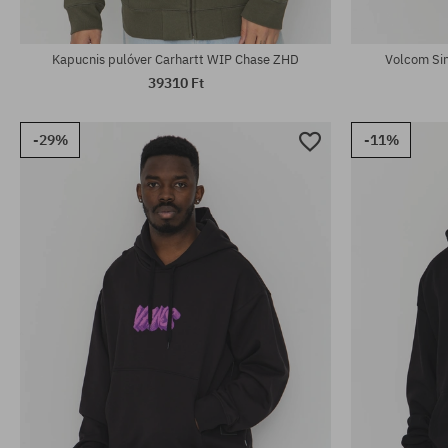
Elérhető méretek:
Elérhető mére
M
S
Kapucnis pulóver Carhartt WIP Chase ZHD
Volcom Sin
39310 Ft
-29%
-11%