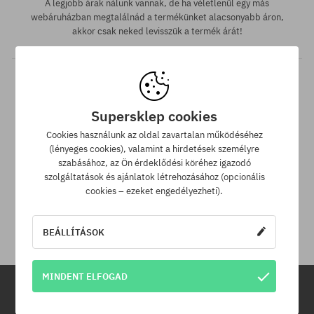
A legjobb árak nálunk vannak, de ha véletlenül egy más
webáruházban megtalálnád a termékünket alacsonyabb áron,
akkor csak neked levisszük a termék árát!
Supersklep cookies
Cookies használunk az oldal zavartalan működéséhez
(lényeges cookies), valamint a hirdetések személyre
szabásához, az Ön érdeklődési köréhez igazodó
30 nap az áru viszaküldésére
szolgáltatások és ajánlatok létrehozásához (opcionális
cookies – ezeket engedélyezheti).
A termék visszaküldésére a csomag kézhezvételétől számítva
30 napod van.
BEÁLLÍTÁSOK
MINDENT ELFOGAD