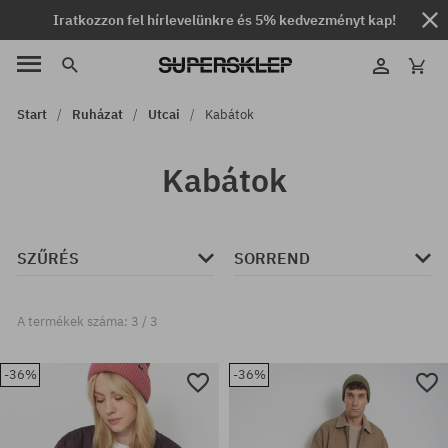
Iratkozzon fel hírlevelünkre és 5% kedvezményt kap!
Start
Ruházat
Utcai
Kabátok
Kabátok
SZŰRÉS
SORREND
A termékek száma: 3 / 3
-36%
-36%