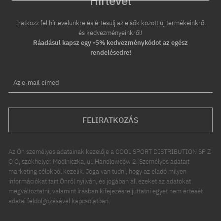
Hírlevél
Iratkozz fel hírlevelünkre és értesülj az elsők között új termékeinkről
és kedvezményeinkről!
Ráadásul kapsz egy -5% kedvezménykódot az egész
rendelésedre!
Az e-mail címed
FELIRATKOZÁS
Az Ön személyes adatainak kezelője a COOL SPORT DISTRIBUTION SP Z
O O, székhelye: Modlniczka, ul. Handlowców 2. Személyes adatait
marketing célokból kezelik. Joga van tudni, hogy az eladó milyen
információkat tart Önről nyilván, és jogában áll ezeket az adatokat
megváltoztatni, valamint írásban kifejezésre juttatni egyet nem értését
adatai feldolgozásával kapcsolatban.