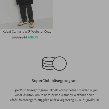
Kabát Carhartt WIP Webster Coat
108020 Ft
68630 Ft
Elérhető méretek:
Elérhető méretek:
XS; S; M
XL
SuperClub hűségprogram
SuperClub hűségprogramunknak köszönhetően minden olyan
vásárlás után, amire nem jár kedvezmény, a számládon a
vásárlás összegétől függően akár a végösszeg 12%-át jóváírjuk!