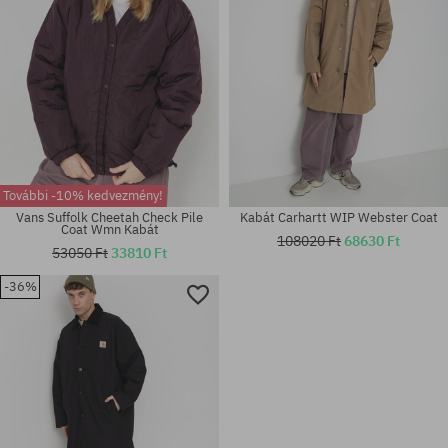
További -10% kedvezmény!
Vans Suffolk Cheetah Check Pile
Kabát Carhartt WIP Webster Coat
Coat Wmn Kabát
108020 Ft
68630 Ft
53050 Ft
33810 Ft
-36%