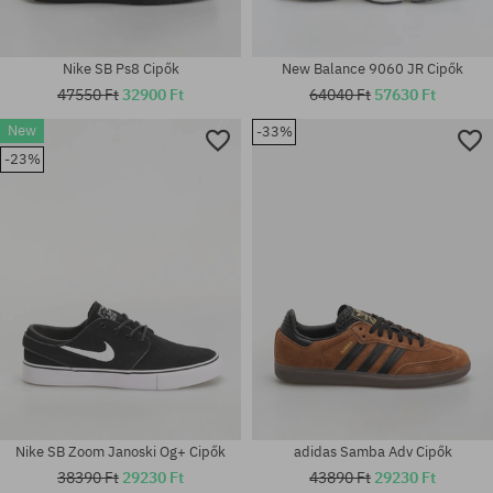
Nike SB Ps8 Cipők
New Balance 9060 JR Cipők
47550 Ft
32900 Ft
64040 Ft
57630 Ft
Elérhető méretek:
New
-33%
37.5; 38.5; 40; 40.5; 41; 42;
Elérhető méretek:
-23%
42.5; 43; 44; 44.5; 45; 45.5; 46;
6.5; 42.5; 43; 44; 44.5; 45; 46;
48.5
47
Nike SB Zoom Janoski Og+ Cipők
adidas Samba Adv Cipők
38390 Ft
29230 Ft
43890 Ft
29230 Ft