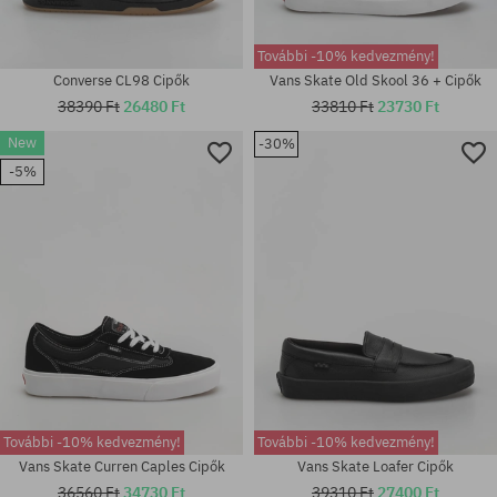
További -10% kedvezmény!
Converse CL98 Cipők
Vans Skate Old Skool 36 + Cipők
38390 Ft
26480 Ft
33810 Ft
23730 Ft
New
-30%
-5%
Elérhető méretek:
Elérhető méretek:
37; 38; 39; 40
40 2/3; 41 1/3; 42
További -10% kedvezmény!
További -10% kedvezmény!
Vans Skate Curren Caples Cipők
Vans Skate Loafer Cipők
36560 Ft
34730 Ft
39310 Ft
27400 Ft