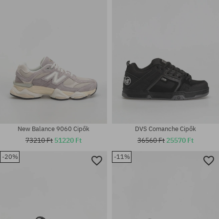
Elérhető méretek:
36; 37; 37.5; 38; 38.5; 39; 40;
45.5
41
New Balance 9060 Cipők
DVS Comanche Cipők
73210 Ft
51220 Ft
36560 Ft
25570 Ft
Elérhető méretek:
36; 36 2/3; 37 1/3; 38; 38 2/3;
-20%
-11%
39 1/3; 40; 40 2/3; 41 1/3; 42;
42 2/3; 43 1/3; 44; 44 2/3; 46;
Elérhető méretek:
46 2/3; 47 1/3
37