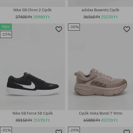
Nike SB Chron 2 Cipők
adidas Busenitz Cipők
27400 Ft
20980 Ft
36560 Ft
25570 Ft
Elérhető méretek:
New
-30%
38; 38.5; 39; 40; 40.5; 41; 42;
Elérhető méretek:
42.5; 43; 44; 44.5; 45; 45.5; 46;
36; 36.5; 37.5; 38; 38.5; 40.5;
-15%
48.5
41; 42; 42.5; 43; 44
Nike SB Force 58 Cipők
Cipők Hoka Bondi 7 Wmn
30150 Ft
25570 Ft
65880 Ft
45720 Ft
-31%
-29%