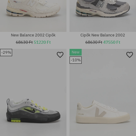
New Balance 2002 Cipők
Cipők New Balance 2002
68630 Ft
51220 Ft
68630 Ft
47550 Ft
New
-29%
Elérhető méretek:
-10%
Elérhető méretek:
37; 37.5; 38; 40; 40.5; 42; 42.5;
42; 43; 45; 47; 48
43; 44; 44.5; 45; 45.5; 46.5