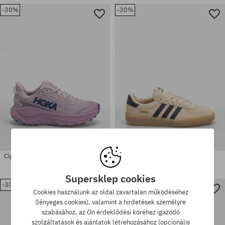
-30%
-30%
Elérhető méretek:
Elérhető méretek:
35.5; 36; 37; 37.5; 38; 38.5; 39;
40.5; 42.5; 44.5; 45; 45.5; 47.5
40
Cipők Hoka Challenger 8 GTX Wmn
adidas Glenburn Cipők
75040 Ft
52130 Ft
30150 Ft
20980 Ft
Supersklep cookies
Elérhető méretek:
-30%
-29%
36; 36.5; 37.5; 38; 38.5; 40;
Elérhető méretek:
Cookies használunk az oldal zavartalan működéséhez
40.5; 41; 42; 42.5; 43; 44; 44.5;
39 1/3; 40 2/3; 41 1/3; 42 2/3;
(lényeges cookies), valamint a hirdetések személyre
45; 45.5; 46; 47.5; 48.5
43 1/3; 44; 44 2/3; 45 1/3; 46
szabásához, az Ön érdeklődési köréhez igazodó
szolgáltatások és ajánlatok létrehozásához (opcionális