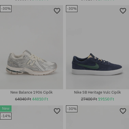
-30%
-30%
Elérhető méretek:
Elérhető méretek:
41; 42; 42.5
40.5; 41; 45
New Balance 1906 Cipők
Nike SB Heritage Vulc Cipők
64040 Ft
44810 Ft
27400 Ft
19150 Ft
New
-30%
Elérhető méretek:
-14%
42; 42.5; 43; 44; 44.5; 45; 46;
Elérhető méretek:
47
43