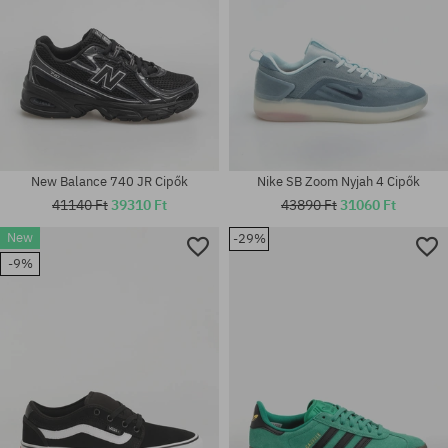
New Balance 740 JR Cipők
Nike SB Zoom Nyjah 4 Cipők
41140 Ft
39310 Ft
43890 Ft
31060 Ft
New
-29%
-9%
Elérhető méretek:
Elérhető méretek:
37
40