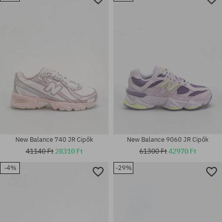
Elérhető méretek:
36.5; 40; 40.5; 42; 42.5; 43; 44;
Elérhető méretek:
44.5; 45; 45.5; 46
46 2/3
New Balance 740 JR Cipők
New Balance 9060 JR Cipők
41140 Ft
28310 Ft
61300 Ft
42970 Ft
Elérhető méretek:
-4%
-29%
36.5; 37.5; 38; 38.5; 39; 40;
40.5; 41; 42; 42.5; 43; 44; 44.5;
Elérhető méretek:
45; 45.5; 46; 47.5; 48.5
38 2/3