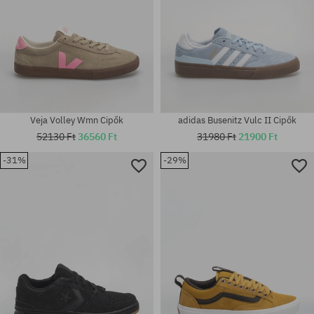
Veja Volley Wmn Cipők
adidas Busenitz Vulc II Cipők
52130 Ft
36560 Ft
31980 Ft
21900 Ft
-31%
-29%
Elérhető méretek:
Elérhető méretek:
36.5; 37.5; 38; 38.5; 39; 40;
37
40.5; 41; 42; 48.5