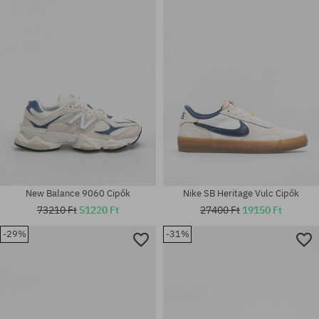
37; 38; 38.5; 39; 40; 41; 42;
Elérhető méretek:
42.5; 43; 44; 44.5; 47
40.5
New Balance 9060 Cipők
Nike SB Heritage Vulc Cipők
73210 Ft
51220 Ft
27400 Ft
19150 Ft
Elérhető méretek:
37 1/3; 38; 38 2/3; 39 1/3; 40;
-29%
-31%
40 2/3; 42 2/3; 43 1/3; 44; 44
Elérhető méretek:
2/3; 45 1/3; 46; 46 2/3; 47 1/3;
37.5; 38; 38.5; 39; 40; 40.5; 41;
48
42; 42.5; 43; 44; 44.5; 45; 45.5