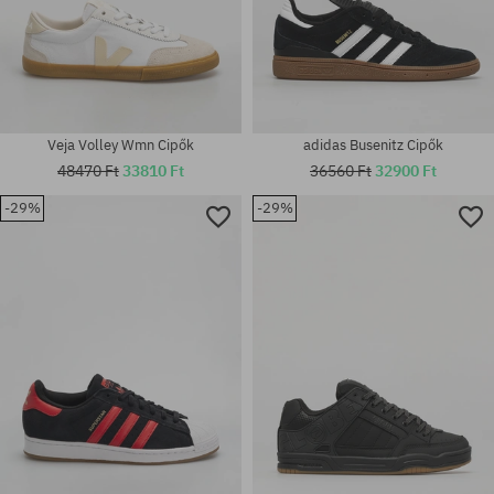
Veja Volley Wmn Cipők
adidas Busenitz Cipők
48470 Ft
33810 Ft
36560 Ft
32900 Ft
-29%
-29%
Elérhető méretek:
Elérhető méretek:
37; 37.5; 38; 38.5; 39.5; 40; 42;
42; 45; 47; 48
42.5; 43; 45; 45.5