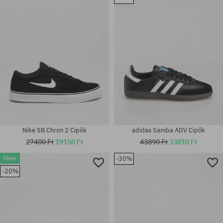
Elérhető méretek:
Elérhető méretek:
40; 40 2/3; 46 2/3
40
Nike SB Chron 2 Cipők
adidas Samba ADV Cipők
27400 Ft
19150 Ft
43890 Ft
33810 Ft
New
-30%
-20%
Elérhető méretek:
Elérhető méretek:
42
37.5; 42