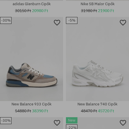
adidas Glenburn Cipők
Nike SB Malor Cipők
30150 Ft
20980 Ft
31980 Ft
21900 Ft
-30%
-5%
Elérhető méretek:
Elérhető méretek:
35.5; 36; 37; 37.5; 38; 38.5; 39;
42
40
New Balance 933 Cipők
New Balance 740 Cipők
54880 Ft
38390 Ft
48470 Ft
45720 Ft
New
-30%
-22%