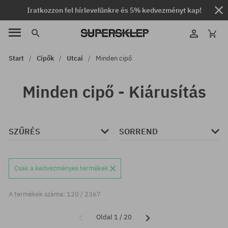
Iratkozzon fel hírlevelünkre és 5% kedvezményt kap!
Start
Cipők
Utcai
Minden cipő
Minden cipő - Kiárusítás
SZŰRÉS
SORREND
Csak a kedvezményes termékek
A termékek száma: 120 / 2367
Oldal 1 / 20