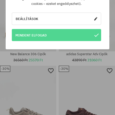
cookies – ezeket engedélyezheti).
BEÁLLÍTÁSOK
MINDENT ELFOGAD
New Balance 306 Cipők
adidas Superstar Adv Cipők
36560 Ft
25570 Ft
43890 Ft
31060 Ft
-30%
-30%
Elérhető méretek:
Elérhető méretek:
38 2/3
36