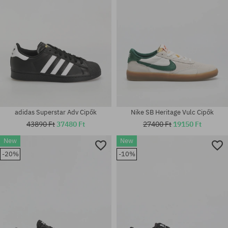
adidas Superstar Adv Cipők
Nike SB Heritage Vulc Cipők
43890 Ft
37480 Ft
27400 Ft
19150 Ft
New
New
-20%
-10%
Elérhető méretek:
Elérhető méretek:
37.5
40.5; 41; 42; 42.5; 43; 45.5