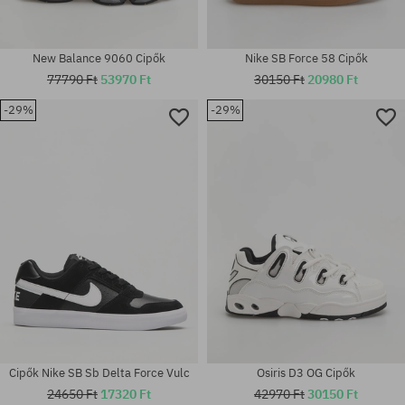
New Balance 9060 Cipők
Nike SB Force 58 Cipők
77790 Ft
53970 Ft
30150 Ft
20980 Ft
-29%
-29%
Elérhető méretek:
Elérhető méretek:
35.5; 37; 37.5; 38; 39.5; 40.5;
37; 37.5; 40.5; 42; 42.5; 43; 45;
42; 43; 47
47
Cipők Nike SB Sb Delta Force Vulc
Osiris D3 OG Cipők
24650 Ft
17320 Ft
42970 Ft
30150 Ft