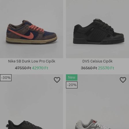
Nike SB Dunk Low Pro Cipők
DVS Celsius Cipők
47550 Ft
42970 Ft
36560 Ft
25570 Ft
New
-30%
-20%
Elérhető méretek:
Elérhető méretek:
36; 38; 38 2/3
37