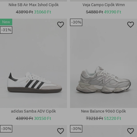
Nike SB Air Max Ishod Cipők
Veja Campo Cipők Wmn
43890 Ft
31060 Ft
54880 Ft
49390 Ft
New
-30%
Elérhető méretek:
-31%
36; 37; 37.5; 38; 38.5; 39.5; 40;
Elérhető méretek:
42
36; 37; 37.5; 38; 38.5; 39.5; 40
adidas Samba ADV Cipők
New Balance 9060 Cipők
43890 Ft
30150 Ft
73210 Ft
51220 Ft
-30%
-30%
Elérhető méretek: