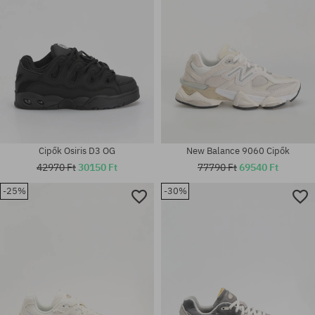
Cipők Osiris D3 OG
New Balance 9060 Cipők
42970 Ft
30150 Ft
77790 Ft
69540 Ft
-25%
-30%
Elérhető méretek:
Elérhető méretek:
36; 37; 37.5; 38; 38.5; 39.5; 40;
36; 37; 37.5; 38; 38.5; 39.5; 40;
40.5; 41.5; 44; 44.5; 45; 46.5
40.5; 42