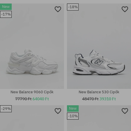
New
-18%
-17%
New Balance 9060 Cipők
New Balance 530 Cipők
77790 Ft
64040 Ft
48470 Ft
39310 Ft
New
-29%
-10%