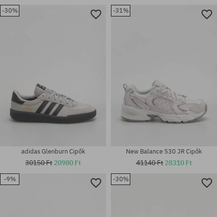
-30%
-31%
Elérhető méretek:
Elérhető méretek:
36; 37; 37.5; 39.5
41
adidas Glenburn Cipők
New Balance 530 JR Cipők
30150 Ft
20980 Ft
41140 Ft
28310 Ft
-9%
-30%
Elérhető méretek:
39; 40.5; 42.5; 44.5; 45; 45.5;
Elérhető méretek:
47.5
42; 42.5; 47