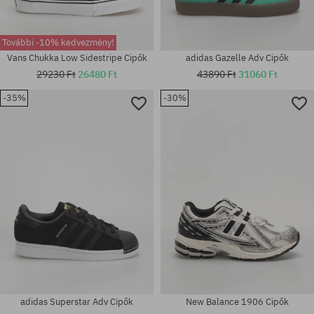
További -10% kedvezmény!
Vans Chukka Low Sidestripe Cipők
adidas Gazelle Adv Cipők
29230 Ft
26480 Ft
43890 Ft
31060 Ft
-35%
-30%
Elérhető méretek:
Elérhető méretek:
35.5; 36; 37; 37.5; 38; 39
42.5; 44; 45; 45.5; 46
adidas Superstar Adv Cipők
New Balance 1906 Cipők