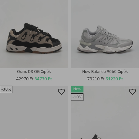
Osiris D3 OG Cipők
New Balance 9060 Cipők
42970 Ft
34730 Ft
73210 Ft
51220 Ft
New
-30%
Elérhető méretek:
-10%
Elérhető méretek:
36; 37; 37.5; 38; 38.5; 39; 40;
43 1/3
41