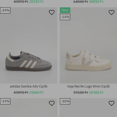
43890 Ft
28310 Ft
64040 Ft
44810 Ft
New
-29%
Elérhető méretek:
Elérhető méretek:
-14%
38; 38.5; 39; 40.5; 42; 42.5; 43;
42; 42 2/3; 43 1/3; 44; 44 2/3;
44; 44.5; 45; 46; 47
46 2/3; 47 1/3
adidas Samba Adv Cipők
Veja Recife Logo Wmn Cipők
43890 Ft
31060 Ft
59100 Ft
50300 Ft
-19%
-30%
Elérhető méretek:
Elérhető méretek:
36; 37 1/3
36; 37; 40