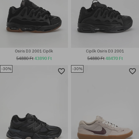
Osiris D3 2001 Cipők
Cipők Osiris D3 2001
54880 Ft
43890 Ft
54880 Ft
48470 Ft
Elérhető méretek:
-30%
-30%
36.5; 37; 38; 39; 40; 40.5; 41;
Elérhető méretek:
42; 42.5; 43; 44; 44.5; 45; 46;
37.5; 40
47; 49.5