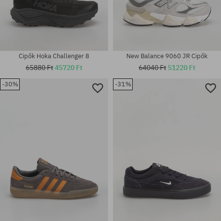
Cipők Hoka Challenger 8
New Balance 9060 JR Cipők
65880 Ft
45720 Ft
64040 Ft
51220 Ft
-30%
-31%
Elérhető méretek:
Elérhető méretek:
40; 41; 42.5; 43; 44; 44.5; 45;
38
46; 47