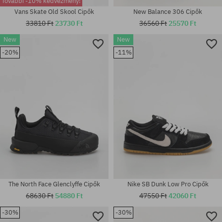
További -10% kedvezmény!
Vans Skate Old Skool Cipők
New Balance 306 Cipők
33810 Ft
23730 Ft
36560 Ft
25570 Ft
Elérhető méretek:
New
New
37 1/3; 38; 38 2/3; 39 1/3; 40;
40 2/3; 44; 44 2/3; 46; 46 2/3;
Elérhető méretek:
-20%
-11%
47 1/3
40.5; 44
The North Face Glenclyffe Cipők
Nike SB Dunk Low Pro Cipők
68630 Ft
54880 Ft
47550 Ft
42060 Ft
-30%
-30%
Elérhető méretek: