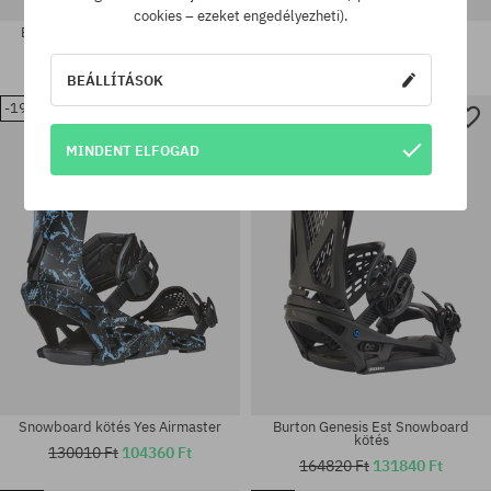
cookies – ezeket engedélyezheti).
Burton X EST Snowboard kötés
Snowboard kötés Union Force
Classic Team HB
236280 Ft
188640 Ft
109850 Ft
87870 Ft
BEÁLLÍTÁSOK
-19%
-20%
Elérhető méretek:
Elérhető méretek:
M; L
M
MINDENT ELFOGAD
Snowboard kötés Yes Airmaster
Burton Genesis Est Snowboard
kötés
130010 Ft
104360 Ft
164820 Ft
131840 Ft