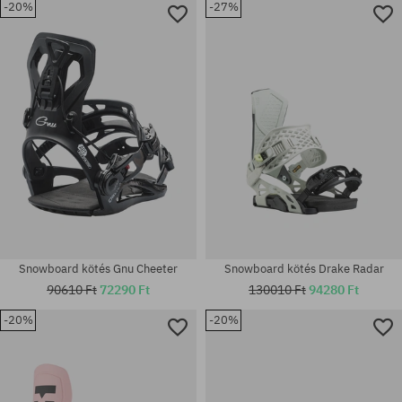
-20%
-27%
Elérhető méretek:
Elérhető méretek:
M
L
Snowboard kötés Gnu Cheeter
Snowboard kötés Drake Radar
90610 Ft
72290 Ft
130010 Ft
94280 Ft
-20%
-20%
Elérhető méretek:
Elérhető méretek:
L
L-XL