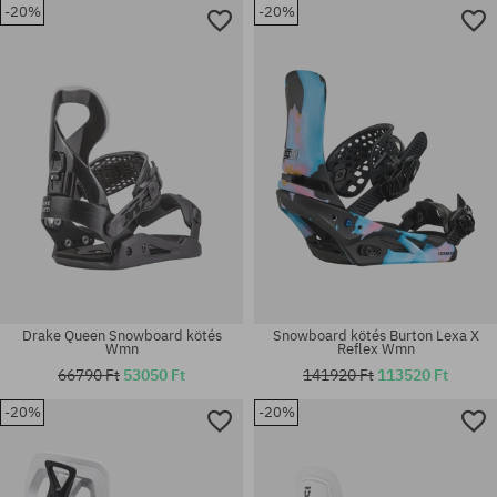
-20%
-20%
Elérhető méretek:
Elérhető méretek:
L
M
Drake Queen Snowboard kötés
Snowboard kötés Burton Lexa X
Wmn
Reflex Wmn
66790 Ft
53050 Ft
141920 Ft
113520 Ft
-20%
-20%
Elérhető méretek:
Elérhető méretek:
M; L
L