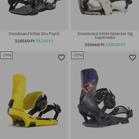
Snowboard kötés Gnu Psych
Snowboard kötés Nidecker Og
Supermatic
118100 Ft
94280 Ft
155660 Ft
124510 Ft
-19%
-20%
Elérhető méretek:
Elérhető méretek:
L
M