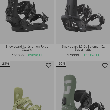
Snowboard kötés Union Force
Snowboard kötés Salomon Xa
Classic
Supermatic
109850 Ft
87870 Ft
173990 Ft
139170 Ft
-28%
-20%
Elérhető méretek:
Elérhető méretek:
XL
M