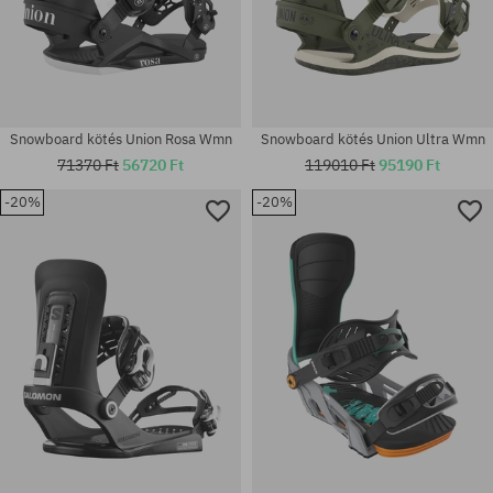
Snowboard kötés Union Rosa Wmn
Snowboard kötés Union Ultra Wmn
71370 Ft
56720 Ft
119010 Ft
95190 Ft
-20%
-20%
Elérhető méretek:
Elérhető méretek:
M
M