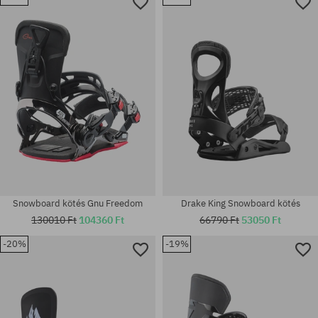
Elérhető méretek:
Elérhető méretek:
XL
L
Snowboard kötés Gnu Freedom
Drake King Snowboard kötés
130010 Ft
104360 Ft
66790 Ft
53050 Ft
-20%
-19%
Elérhető méretek:
Elérhető méretek:
L
L