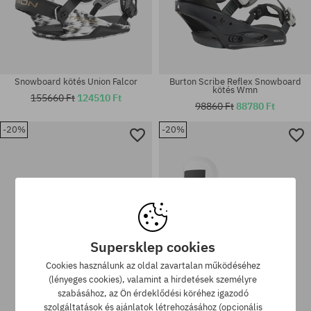
Snowboard kötés Union Falcor
Burton Scribe Reflex Snowboard
kötés Wmn
155660 Ft
124510 Ft
98860 Ft
88780 Ft
-20%
-20%
Elérhető méretek:
Elérhető méretek:
S; M
M; L
Supersklep cookies
Cookies használunk az oldal zavartalan működéséhez
(lényeges cookies), valamint a hirdetések személyre
szabásához, az Ön érdeklődési köréhez igazodó
szolgáltatások és ajánlatok létrehozásához (opcionális