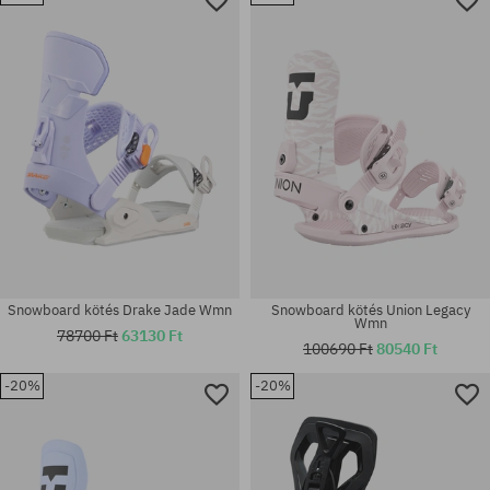
Elérhető méretek:
Elérhető méretek:
M
S
Snowboard kötés Drake Jade Wmn
Snowboard kötés Union Legacy
Wmn
78700 Ft
63130 Ft
100690 Ft
80540 Ft
-20%
-20%
Elérhető méretek:
Elérhető méretek:
M
M; L