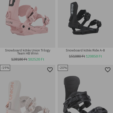
Snowboard kötés Union Trilogy
Snowboard kötés Ride A-8
Team HB Wmn
151080 Ft
120850 Ft
128180 Ft
102520 Ft
-19%
-20%
Elérhető méretek:
Elérhető méretek:
M
L