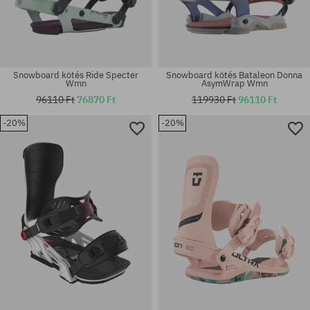
Snowboard kötés Ride Specter
Snowboard kötés Bataleon Donna
Wmn
AsymWrap Wmn
96110 Ft
76870 Ft
119930 Ft
96110 Ft
-20%
-20%
Elérhető méretek:
Elérhető méretek:
L
M