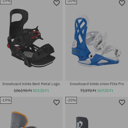
-19%
-20%
Elérhető méretek:
Elérhető méretek:
M
L
Snowboard kötés Bent Metal Logic
Snowboard kötés Union Flite Pro
106190 Ft
85120 Ft
71370 Ft
56720 Ft
-19%
-20%
Elérhető méretek:
Elérhető méretek:
M
M; L