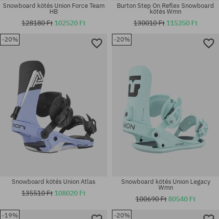
Snowboard kötés Union Force Team
Burton Step On Reflex Snowboard
HB
kötés Wmn
128180 Ft
102520 Ft
130010 Ft
115350 Ft
-20%
-20%
Elérhető méretek:
Elérhető méretek:
M
L
Snowboard kötés Union Atlas
Snowboard kötés Union Legacy
Wmn
135510 Ft
108020 Ft
100690 Ft
80540 Ft
-19%
-20%