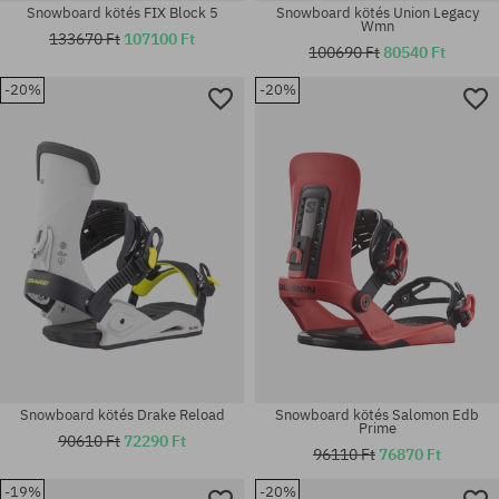
Snowboard kötés FIX Block 5
Snowboard kötés Union Legacy
Wmn
133670 Ft
107100 Ft
100690 Ft
80540 Ft
-20%
-20%
Elérhető méretek:
Elérhető méretek:
L
L-XL; M-L
Snowboard kötés Drake Reload
Snowboard kötés Salomon Edb
Prime
90610 Ft
72290 Ft
96110 Ft
76870 Ft
-19%
-20%