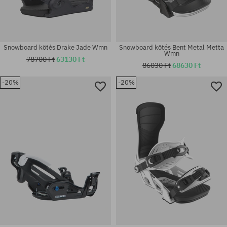
Snowboard kötés Drake Jade Wmn
Snowboard kötés Bent Metal Metta
Wmn
78700 Ft
63130 Ft
86030 Ft
68630 Ft
-20%
-20%
Elérhető méretek:
Elérhető méretek:
XL
L