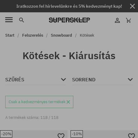
Iratkozzon fel hírlevelünkre és 5% kedvezményt kap!
Start
Felszerelés
Snowboard
Kötések
Kötések - Kiárusítás
SZŰRÉS
SORREND
Csak a kedvezményes termékek
A termékek száma: 118 / 118
-20%
-10%