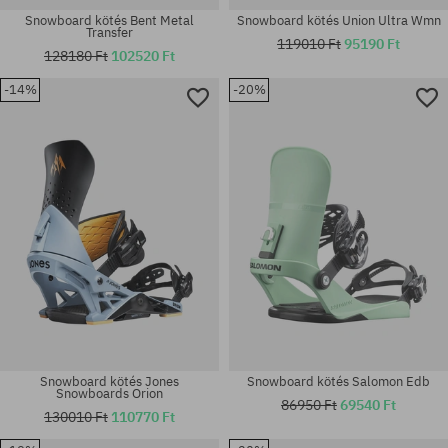
Snowboard kötés Bent Metal
Snowboard kötés Union Ultra Wmn
Transfer
119010 Ft
95190 Ft
128180 Ft
102520 Ft
-14%
-20%
Elérhető méretek:
Elérhető méretek:
S; M
M-L
Snowboard kötés Jones
Snowboard kötés Salomon Edb
Snowboards Orion
86950 Ft
69540 Ft
130010 Ft
110770 Ft