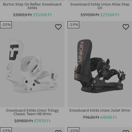
Burton Step On Reflex Snowboard
Snowboard kötés Union Atlas Step
kötés
On
130010 Ft
115350 Ft
159330 Ft
127260 Ft
-20%
-19%
Elérhető méretek:
Elérhető méretek:
S
M; L
Snowboard kötés Union Trilogy
Snowboard kötés Union Juliet Wmn
Classic Team HB Wmn
79620 Ft
64040 Ft
109850 Ft
87870 Ft
-19%
-20%