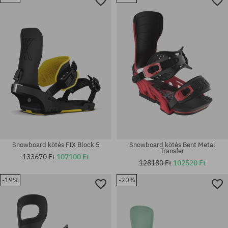
Elérhető méretek:
Elérhető méretek:
L
L
Snowboard kötés FIX Block 5
Snowboard kötés Bent Metal
Transfer
133670 Ft
107100 Ft
128180 Ft
102520 Ft
-19%
-20%
Elérhető méretek:
Elérhető méretek:
L-XL
M; L