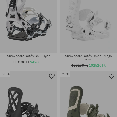
Snowboard kötés Gnu Psych
Snowboard kötés Union Trilogy
Wmn
118100 Ft
94280 Ft
128180 Ft
102520 Ft
-20%
-20%
Elérhető méretek:
Elérhető méretek:
L
M