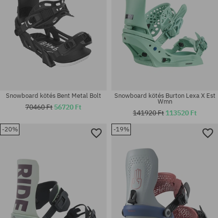
Snowboard kötés Bent Metal Bolt
Snowboard kötés Burton Lexa X Est
Wmn
70460 Ft
56720 Ft
141920 Ft
113520 Ft
-20%
-19%
Elérhető méretek:
Elérhető méretek:
L
M