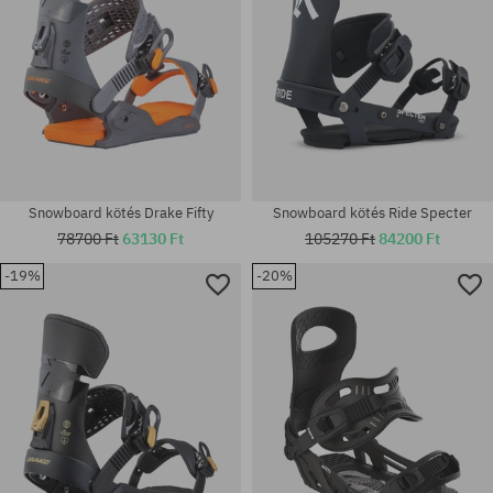
Snowboard kötés Drake Fifty
Snowboard kötés Ride Specter
78700 Ft
63130 Ft
105270 Ft
84200 Ft
-19%
-20%
Elérhető méretek:
Elérhető méretek:
L
M