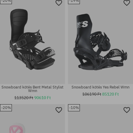
-20%
-19%
Elérhető méretek:
Elérhető méretek:
M; L
M
Snowboard kötés Bent Metal Stylist
Snowboard kötés Yes Rebel Wmn
Wmn
106190 Ft
85120 Ft
113520 Ft
90610 Ft
-20%
-10%
Elérhető méretek:
Elérhető méretek:
M; L
L