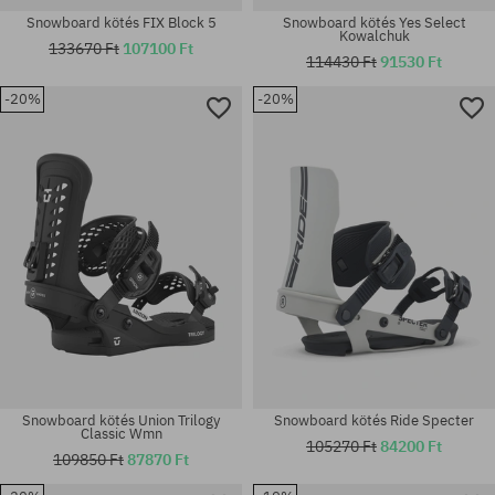
Snowboard kötés FIX Block 5
Snowboard kötés Yes Select
Kowalchuk
133670 Ft
107100 Ft
114430 Ft
91530 Ft
-20%
-20%
Elérhető méretek:
Elérhető méretek:
M
XL
Snowboard kötés Union Trilogy
Snowboard kötés Ride Specter
Classic Wmn
105270 Ft
84200 Ft
109850 Ft
87870 Ft