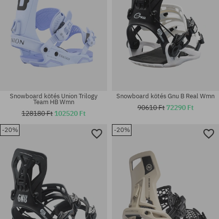
Snowboard kötés Union Trilogy
Snowboard kötés Gnu B Real Wmn
Team HB Wmn
90610 Ft
72290 Ft
128180 Ft
102520 Ft
-20%
-20%
Elérhető méretek:
Elérhető méretek:
S
M; L