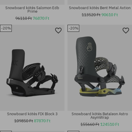
Snowboard kötés Salomon Edb
Snowboard kötés Bent Metal Axtion
Prime
113520 Ft
90610 Ft
96110 Ft
76870 Ft
-20%
-20%
Elérhető méretek:
Elérhető méretek:
S; L
M; L
Snowboard kötés FIX Block 3
Snowboard kötés Bataleon Astro
AsymWrap
109850 Ft
87870 Ft
155660 Ft
124510 Ft