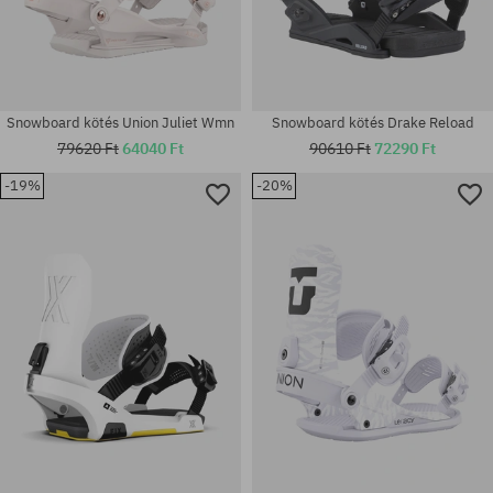
Snowboard kötés Union Juliet Wmn
Snowboard kötés Drake Reload
79620 Ft
64040 Ft
90610 Ft
72290 Ft
-19%
-20%
Elérhető méretek:
Elérhető méretek:
M
M