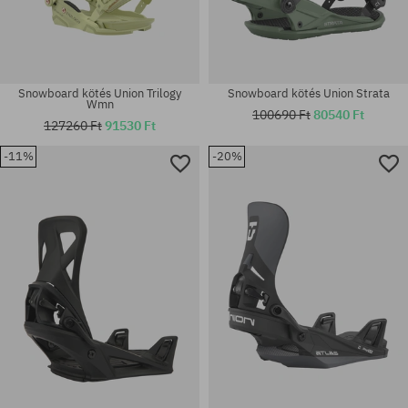
Snowboard kötés Union Trilogy
Snowboard kötés Union Strata
Wmn
100690 Ft
80540 Ft
127260 Ft
91530 Ft
-11%
-20%
Elérhető méretek:
Elérhető méretek:
M
M