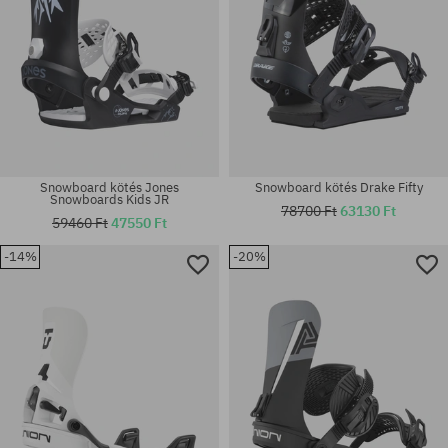
Snowboard kötés Jones
Snowboard kötés Drake Fifty
Snowboards Kids JR
78700 Ft
63130 Ft
59460 Ft
47550 Ft
-14%
-20%
Elérhető méretek:
Elérhető méretek:
M
XL