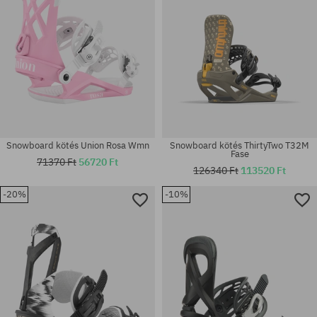
Snowboard kötés Union Rosa Wmn
Snowboard kötés ThirtyTwo T32M
Fase
71370 Ft
56720 Ft
126340 Ft
113520 Ft
-20%
-10%
Elérhető méretek:
Elérhető méretek:
S-M
S