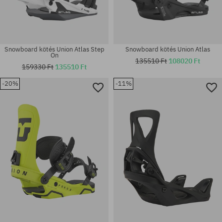
Snowboard kötés Union Atlas Step
Snowboard kötés Union Atlas
On
135510 Ft
108020 Ft
159330 Ft
135510 Ft
-20%
-11%
Elérhető méretek:
Elérhető méretek:
S
L; XL