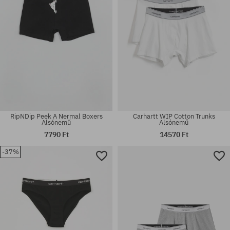
RipNDip Peek A Nermal Boxers
Carhartt WIP Cotton Trunks
Alsónemű
Alsónemű
7790 Ft
14570 Ft
-37%
Elérhető méretek:
Elérhető méretek:
M; L; XL
S; M; L; XL; XXL