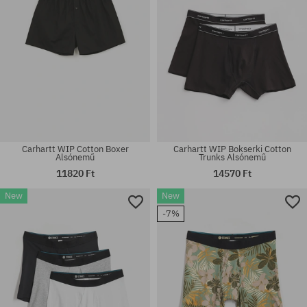
Carhartt WIP Cotton Boxer
Carhartt WIP Bokserki Cotton
Alsónemű
Trunks Alsónemű
11820 Ft
14570 Ft
New
New
-7%