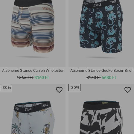
Alsónemű Stance Curren Wholester
Alsónemű Stance Gecko Boxer Brief
13660 Ft
8160 Ft
8160 Ft
5680 Ft
-30%
-30%
Elérhető méretek:
Elérhető méretek:
M
M; L