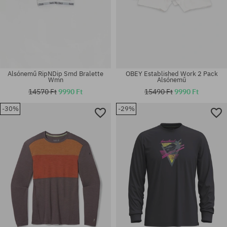
Alsónemű RipNDip Smd Bralette
OBEY Established Work 2 Pack
Wmn
Alsónemű
14570 Ft
9990 Ft
15490 Ft
9990 Ft
-30%
-29%
Elérhető méretek:
Elérhető méretek:
M; L
S; L