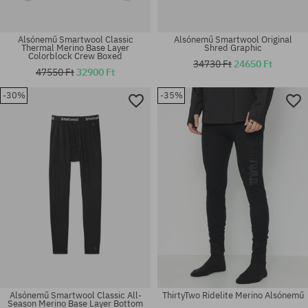
Alsónemű Smartwool Classic
Alsónemű Smartwool Original
Thermal Merino Base Layer
Shred Graphic
Colorblock Crew Boxed
34730 Ft
24650 Ft
47550 Ft
32900 Ft
Elérhető méretek:
Elérhető méretek:
-30%
-35%
M; L
M; L
Alsónemű Smartwool Classic All-
ThirtyTwo Ridelite Merino Alsónemű
Season Merino Base Layer Bottom