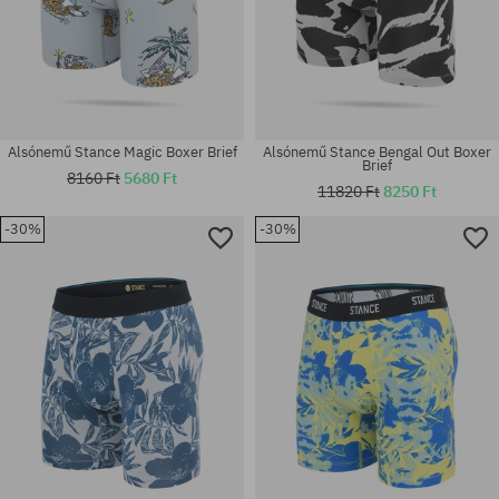
Alsónemű Stance Magic Boxer Brief
Alsónemű Stance Bengal Out Boxer
Brief
8160 Ft
5680 Ft
11820 Ft
8250 Ft
-30%
-30%
Elérhető méretek:
Elérhető méretek:
M
M; L