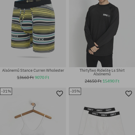
Alsónemű Stance Curren Wholester
ThirtyTwo Ridelite Ls Shirt
Alsónemű
13660 Ft
9070 Ft
24650 Ft
15490 Ft
-31%
-35%
Elérhető méretek:
Elérhető méretek:
XS; S
M; L