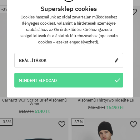
Supersklep cookies
-37%
-37%
Elérhető méretek:
Elérhető méretek:
Cookies használunk az oldal zavartalan működéséhez
M
M; L
(lényeges cookies), valamint a hirdetések személyre
szabásához, az Ön érdeklődési köréhez igazodó
szolgáltatások és ajánlatok létrehozásához (opcionális
cookies – ezeket engedélyezheti).
BEÁLLÍTÁSOK
MINDENT ELFOGAD
Carhartt WIP Script Brief Alsónemű
Alsónemű ThirtyTwo Ridelite Ls
Wmn
24650 Ft
15490 Ft
8160 Ft
5140 Ft
-33%
-37%
Elérhető méretek:
Elérhető méretek:
M; L
S; M; L; XL