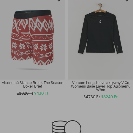
Alsónemű Stance Break The Season
Volcom Longsleeve aktywny V.Co
Boxer Brief
Womens Base Layer Top Alsónemű
Wmn
11820 Ft
7430 Ft
34730 Ft
18240 Ft
Elérhető méretek:
Elérhető méretek:
XXL
M; L