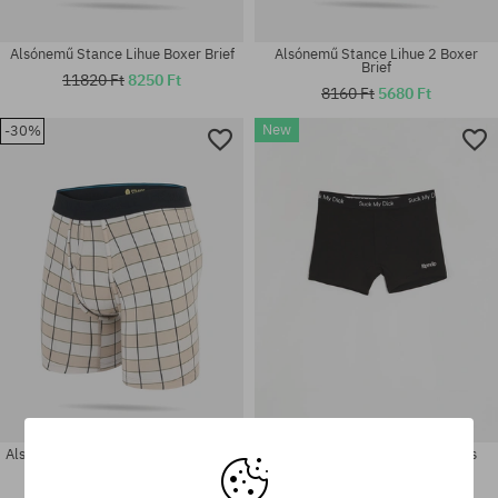
Alsónemű Stance Lihue Boxer Brief
Alsónemű Stance Lihue 2 Boxer
Brief
11820 Ft
8250 Ft
8160 Ft
5680 Ft
New
-30%
Elérhető méretek:
Elérhető méretek:
M; L
M
Alsónemű Stance Kitchen Tile Boxer
Alsónemű RipNDip Smd Boxers
Brief
7790 Ft
11820 Ft
8250 Ft