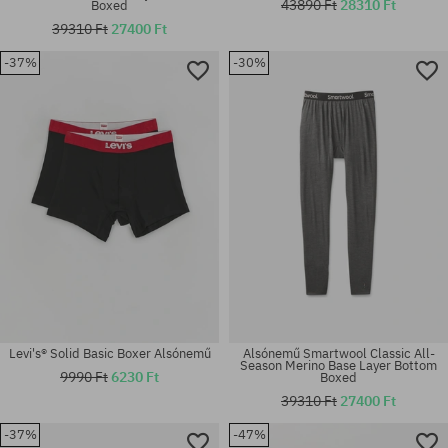
43890 Ft
28310 Ft
Boxed
39310 Ft
27400 Ft
Elérhető méretek:
Elérhető méretek:
-37%
-30%
M; L
M; L
Levi's® Solid Basic Boxer Alsónemű
Alsónemű Smartwool Classic All-
Season Merino Base Layer Bottom
9990 Ft
6230 Ft
Boxed
39310 Ft
27400 Ft
Elérhető méretek:
Elérhető méretek:
-37%
-47%
M; L
S; M; L