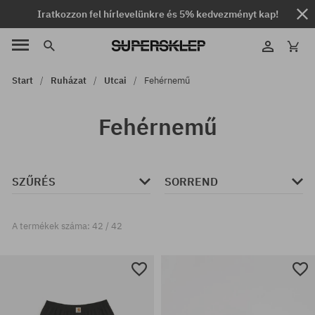
Iratkozzon fel hírlevelünkre és 5% kedvezményt kap!
Start
Ruházat
Utcai
Fehérnemű
Fehérnemű
SZŰRÉS
SORREND
A termékek száma: 42 / 42