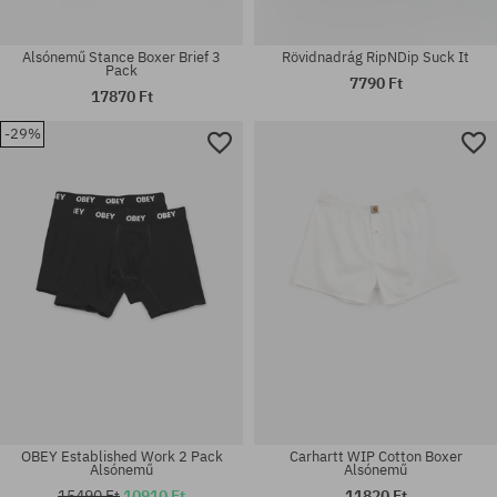
Alsónemű Stance Boxer Brief 3
Rövidnadrág RipNDip Suck It
Pack
7790 Ft
17870 Ft
-29%
Elérhető méretek:
Elérhető méretek:
S
XL
OBEY Established Work 2 Pack
Carhartt WIP Cotton Boxer
Alsónemű
Alsónemű
15490 Ft
10910 Ft
11820 Ft