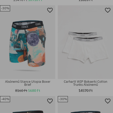
-30%
Elérhető méretek:
Elérhető méretek:
M; L
S; M; L; XL
Alsónemű Stance Utopia Boxer
Carhartt WIP Bokserki Cotton
Brief
Trunks Alsónemű
8160 Ft
5680 Ft
14570 Ft
-40%
-30%
Elérhető méretek:
Elérhető méretek:
XL
L