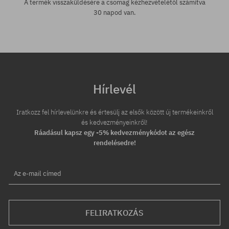
A termék visszaküldésére a csomag kézhezvételétől számítva
30 napod van.
Hírlevél
Iratkozz fel hírlevelünkre és értesülj az elsők között új termékeinkről
és kedvezményeinkről!
Ráadásul kapsz egy -5% kedvezménykódot az egész
rendelésedre!
Az e-mail címed
FELIRATKOZÁS