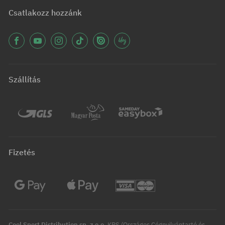
Csatlakozz hozzánk
Szállítás
Fizetés
Cool Sport Distribution sp. z o.o.
KRS (Országos Cégnyilvántartó és