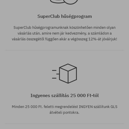
SuperClub hűségprogram
SuperClub hűségprogramunknak köszönhetően minden olyan
vásárlás után, amire nem jár kedvezmény, a számládon a
vásárlás összegétől függően akár a végösszeg 12%-át jóváírjuk!
Elérhető méretek:
Elérhető méretek:
M
S
Ingyenes szállítás 25 000 Ft-tól
Minden 25 000 Ft. feletti megrendelést INGYEN szállítunk GLS
átvételi pontokra.