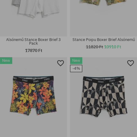
Alsónemű Stance Boxer Brief 3
Stance Poipu Boxer Brief Alsónemű
Pack
11820 Ft
10910 Ft
17870 Ft
New
New
Elérhető méretek:
Elérhető méretek:
-4%
M; L
XS; S; M; L; XL; XXL