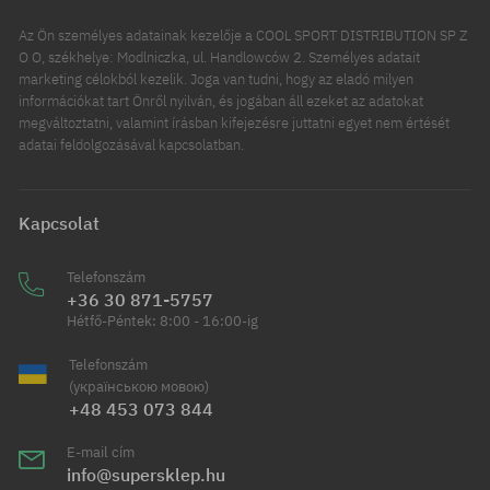
Az Ön személyes adatainak kezelője a COOL SPORT DISTRIBUTION SP Z
O O, székhelye: Modlniczka, ul. Handlowców 2. Személyes adatait
marketing célokból kezelik. Joga van tudni, hogy az eladó milyen
információkat tart Önről nyilván, és jogában áll ezeket az adatokat
megváltoztatni, valamint írásban kifejezésre juttatni egyet nem értését
adatai feldolgozásával kapcsolatban.
Kapcsolat
Telefonszám
+36 30 871-5757
Hétfő-Péntek: 8:00 - 16:00-ig
Telefonszám
(українською мовою)
+48 453 073 844
E-mail cím
info@supersklep.hu