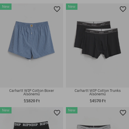
New
New
Elérhető méretek:
Elérhető méretek:
M; L
M; L
Carhartt WIP Cotton Boxer
Carhartt WIP Cotton Trunks
Alsónemű
Alsónemű
11820 Ft
14570 Ft
New
New
Elérhető méretek:
Elérhető méretek:
M; L
M; L