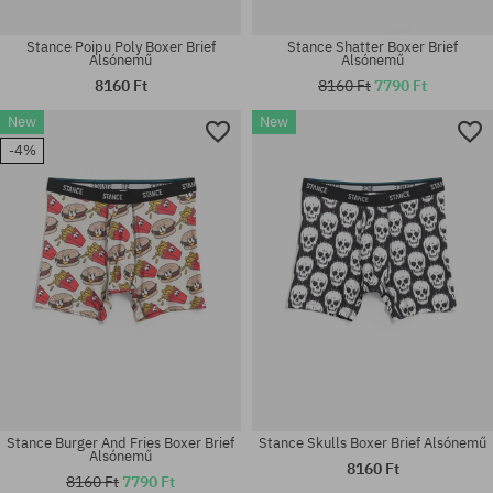
Stance Poipu Poly Boxer Brief
Stance Shatter Boxer Brief
Alsónemű
Alsónemű
8160 Ft
8160 Ft
7790 Ft
New
New
Elérhető méretek:
Elérhető méretek:
-4%
M; L
M; L
Stance Burger And Fries Boxer Brief
Stance Skulls Boxer Brief Alsónemű
Alsónemű
8160 Ft
8160 Ft
7790 Ft