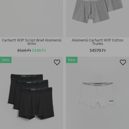
Carhartt WIP Script Brief Alsónemű
Alsónemű Carhartt WIP Cotton
Wmn
Trunks
8160 Ft
5140 Ft
14570 Ft
New
New
Elérhető méretek:
Elérhető méretek:
M; L; XL
S; XL