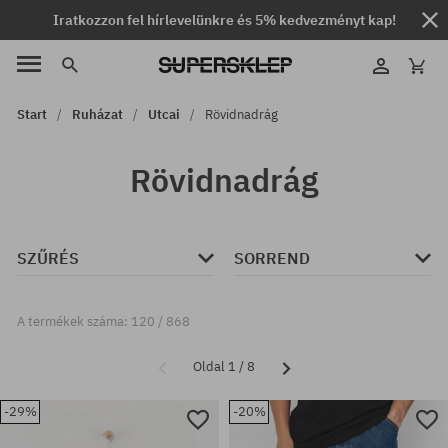
Iratkozzon fel hírlevelünkre és 5% kedvezményt kap!
Start
Ruházat
Utcai
Rövidnadrág
Rövidnadrág
SZŰRÉS
SORREND
A termékek száma: 120 / 868
Oldal 1 / 8
-29%
-20%