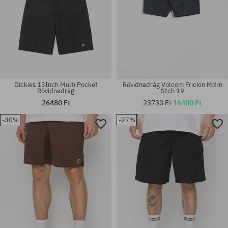
Dickies 13Inch Multi Pocket
Rövidnadrág Volcom Frickin Mdrn
Rövidnadrág
Stch 19
26480 Ft
23730 Ft
16400 Ft
-30%
-27%
Elérhető méretek:
Elérhető méretek:
M
S; M