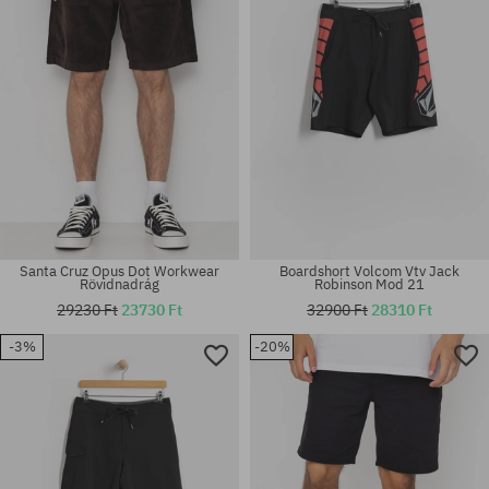
Santa Cruz Opus Dot Workwear
Boardshort Volcom Vtv Jack
Rövidnadrág
Robinson Mod 21
29230 Ft
23730 Ft
32900 Ft
28310 Ft
-3%
-20%
Elérhető méretek:
Elérhető méretek:
30; 32
31; 32; 33; 34