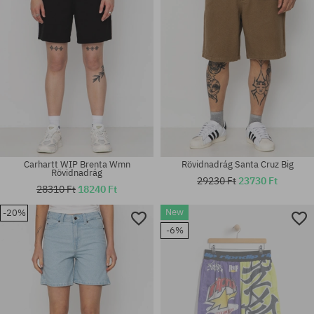
Carhartt WIP Brenta Wmn
Rövidnadrág Santa Cruz Big
Rövidnadrág
29230 Ft
23730 Ft
28310 Ft
18240 Ft
New
-20%
Elérhető méretek:
Elérhető méretek:
-6%
XS; S; M
32