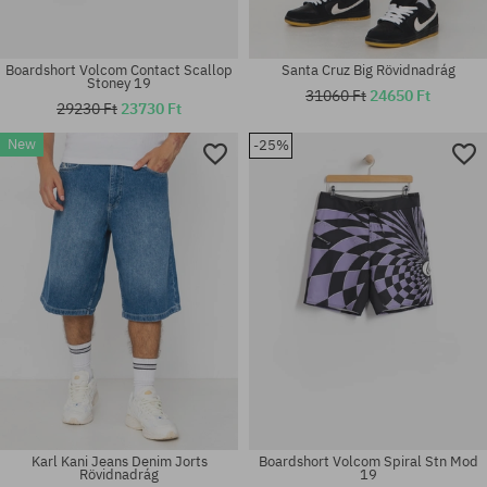
Boardshort Volcom Contact Scallop
Santa Cruz Big Rövidnadrág
Stoney 19
31060 Ft
24650 Ft
29230 Ft
23730 Ft
New
-25%
Elérhető méretek:
Elérhető méretek:
S
32; 33
Karl Kani Jeans Denim Jorts
Boardshort Volcom Spiral Stn Mod
Rövidnadrág
19