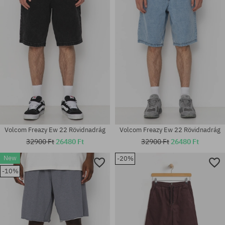
Volcom Freazy Ew 22 Rövidnadrág
Volcom Freazy Ew 22 Rövidnadrág
32900 Ft
26480 Ft
32900 Ft
26480 Ft
New
-20%
Elérhető méretek:
Elérhető méretek:
-10%
S; M; XL
S