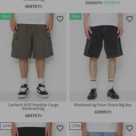
36560 Ft
29230 Ft
48470 Ft
New
New
Elérhető méretek:
Elérhető méretek:
31; 32
S; M; L
Carhartt WIP Mandler Cargo
Rövidnadrág Polar Skate Big Boy
Rövidnadrág
43890 Ft
48470 Ft
-19%
-19%
Elérhető méretek:
Elérhető méretek:
S; M; L
31; 32