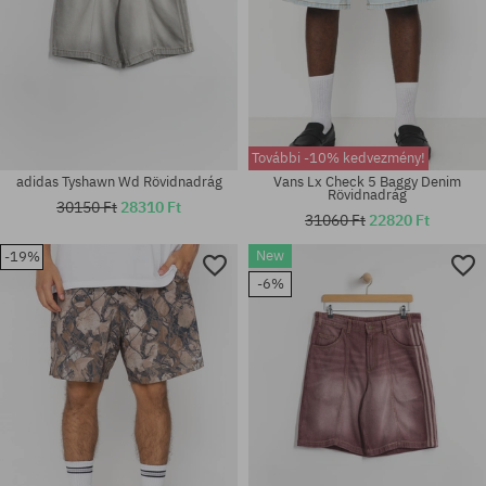
További -10% kedvezmény!
adidas Tyshawn Wd Rövidnadrág
Vans Lx Check 5 Baggy Denim
Rövidnadrág
30150 Ft
28310 Ft
31060 Ft
22820 Ft
New
-19%
Elérhető méretek:
Elérhető méretek:
-6%
XL
S; M; XL