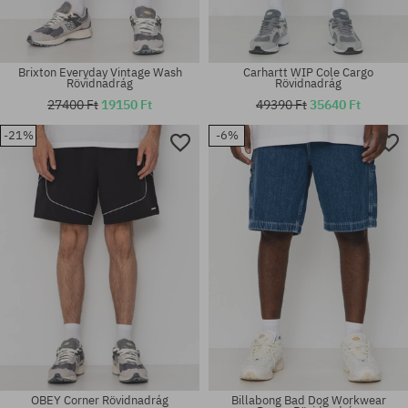
Brixton Everyday Vintage Wash
Carhartt WIP Cole Cargo
Rövidnadrág
Rövidnadrág
27400 Ft
19150 Ft
49390 Ft
35640 Ft
-21%
-6%
Elérhető méretek:
Elérhető méretek:
32
32; 33; 34; 38
OBEY Corner Rövidnadrág
Billabong Bad Dog Workwear