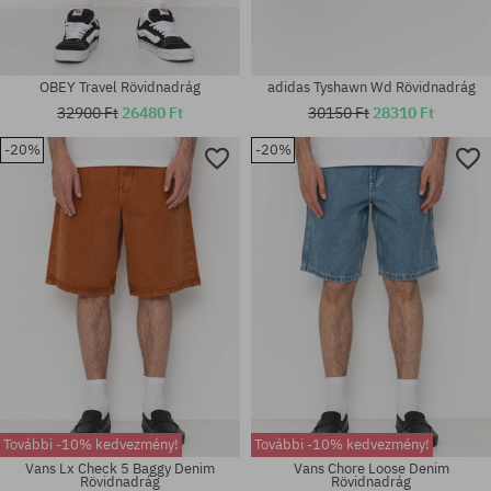
OBEY Travel Rövidnadrág
adidas Tyshawn Wd Rövidnadrág
32900 Ft
26480 Ft
30150 Ft
28310 Ft
-20%
-20%
Elérhető méretek:
Elérhető méretek:
32
30; 32; 33; 34
További -10% kedvezmény!
További -10% kedvezmény!
Vans Lx Check 5 Baggy Denim
Vans Chore Loose Denim
Rövidnadrág
Rövidnadrág