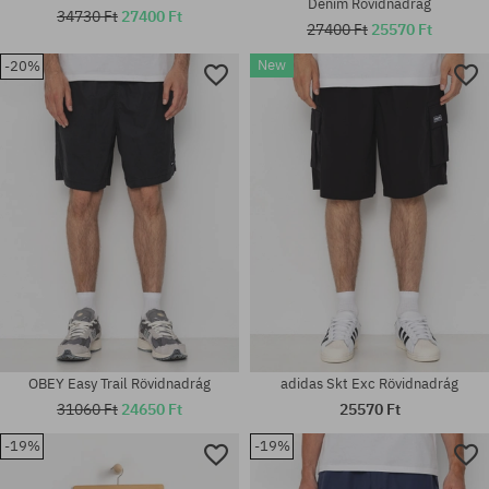
Denim Rövidnadrág
34730 Ft
27400 Ft
27400 Ft
25570 Ft
New
-20%
Elérhető méretek:
Elérhető méretek:
XL
31
OBEY Easy Trail Rövidnadrág
adidas Skt Exc Rövidnadrág
31060 Ft
24650 Ft
25570 Ft
-19%
-19%
Elérhető méretek:
Elérhető méretek: