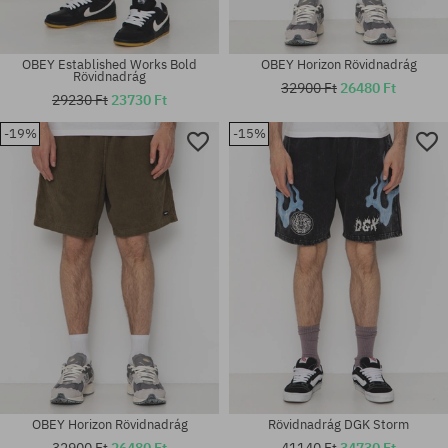
OBEY Established Works Bold
OBEY Horizon Rövidnadrág
Rövidnadrág
32900 Ft
26480 Ft
29230 Ft
23730 Ft
-19%
-15%
Elérhető méretek:
Elérhető méretek:
L; XL
M
OBEY Horizon Rövidnadrág
Rövidnadrág DGK Storm
32900 Ft
26480 Ft
41140 Ft
34730 Ft