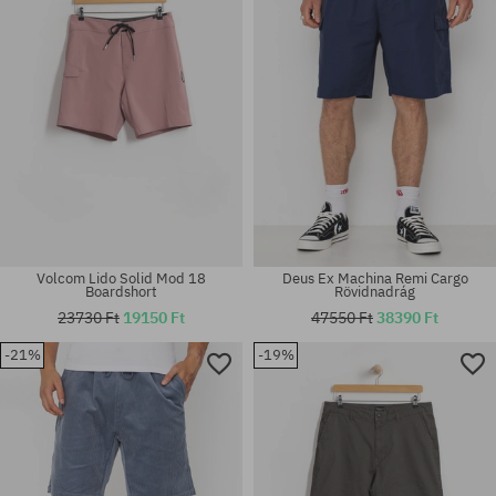
M; L; XL
32; 33; 36
Volcom Lido Solid Mod 18
Deus Ex Machina Remi Cargo
Boardshort
Rövidnadrág
23730 Ft
19150 Ft
47550 Ft
38390 Ft
-21%
-19%
Elérhető méretek:
Elérhető méretek:
M; L; XL
M; XL