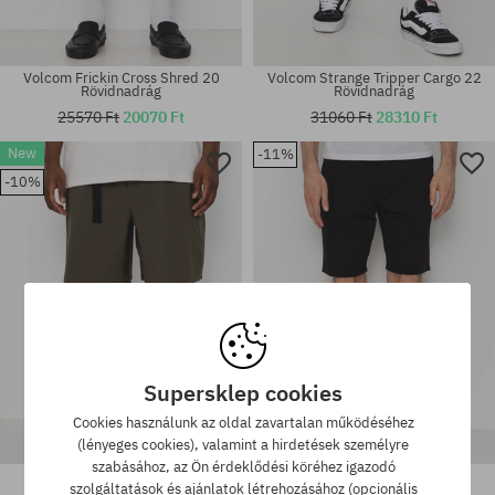
Volcom Frickin Cross Shred 20
Volcom Strange Tripper Cargo 22
Rövidnadrág
Rövidnadrág
25570 Ft
20070 Ft
31060 Ft
28310 Ft
New
-11%
Elérhető méretek:
Elérhető méretek:
-10%
M; L; XL
S; M
Supersklep cookies
Cookies használunk az oldal zavartalan működéséhez
(lényeges cookies), valamint a hirdetések személyre
szabásához, az Ön érdeklődési köréhez igazodó
Rövidnadrág Nike SB 9er
Volcom Frickin Mdrn Stch 19
Rövidnadrág
szolgáltatások és ajánlatok létrehozásához (opcionális