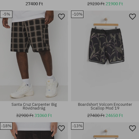
27400 Ft
29230 Ft
21900 Ft
-5%
-10%
Elérhető méretek:
Elérhető méretek:
31; 32; 33
32; 36
Santa Cruz Carpenter Big
Boardshort Volcom Encounter
Rövidnadrág
Scallop Mod 19
32900 Ft
31060 Ft
27400 Ft
24650 Ft
Elérhető méretek:
-18%
-13%
Elérhető méretek:
28; 29; 30; 31; 32; 33; 34; 36;
30; 32; 34
38