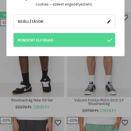
25570 Ft
22820 Ft
cookies – ezeket engedélyezheti).
23730 Ft
20980 Ft
New
-3%
Elérhető méretek:
Elérhető méretek:
BEÁLLÍTÁSOK
-10%
30; 31; 32; 34; 36
31; 33; 34; 36
MINDENT ELFOGAD
Rövidnadrág Nike SB 9er
Volcom Frickin Mdrn Stch 19
Rövidnadrág
25570 Ft
22820 Ft
23730 Ft
22820 Ft
-20%
-20%
Elérhető méretek:
Elérhető méretek:
S; L
26; 29; 30; 31; 32; 34; 36; 38