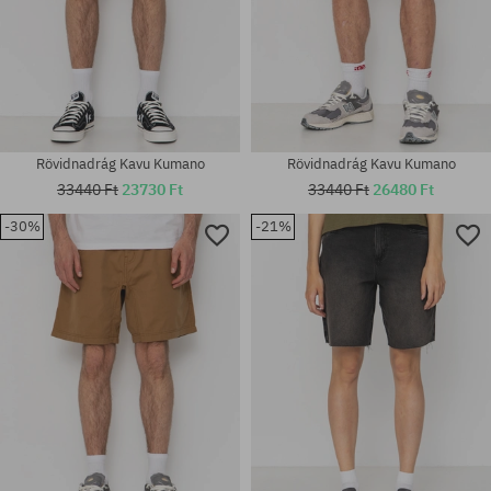
Rövidnadrág Kavu Kumano
Rövidnadrág Kavu Kumano
33440 Ft
23730 Ft
33440 Ft
26480 Ft
-30%
-21%
Elérhető méretek:
Elérhető méretek:
30; 32; 34; 36
S; M; XL