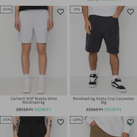
-35%
-5%
Elérhető méretek:
Elérhető méretek:
L
27; 28; 29
Carhartt WIP Brenta Wmn
Rövidnadrág Santa Cruz Carpenter
Rövidnadrág
Big
28310 Ft
18240 Ft
31060 Ft
29230 Ft
-35%
-18%
Elérhető méretek:
Elérhető méretek:
XL
XS; S