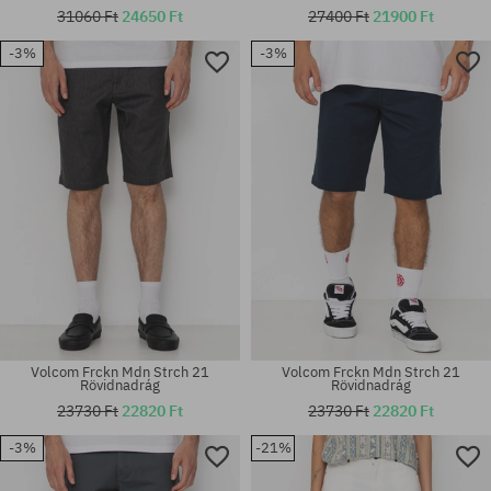
31060 Ft
24650 Ft
27400 Ft
21900 Ft
-3%
-3%
Elérhető méretek:
Elérhető méretek:
M; L; XL
30; 32; 34
Volcom Frckn Mdn Strch 21
Volcom Frckn Mdn Strch 21
Rövidnadrág
Rövidnadrág
23730 Ft
22820 Ft
23730 Ft
22820 Ft
-3%
-21%
Elérhető méretek:
Elérhető méretek:
30; 31; 32; 33; 34
31; 34