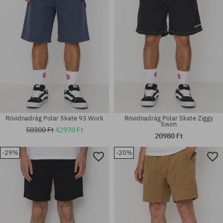
Rövidnadrág Polar Skate 93 Work
Rövidnadrág Polar Skate Ziggy
Swim
50300 Ft
42970 Ft
20980 Ft
-29%
-20%
Elérhető méretek:
Elérhető méretek:
24; 25; 26; 27
M