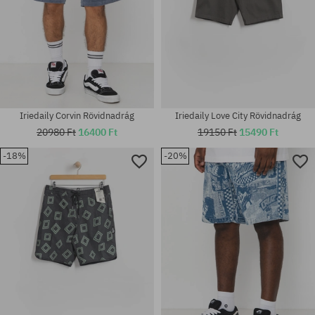
Iriedaily Corvin Rövidnadrág
Iriedaily Love City Rövidnadrág
20980 Ft
16400 Ft
19150 Ft
15490 Ft
-18%
-20%
Elérhető méretek:
Elérhető méretek:
32
M; L; XL