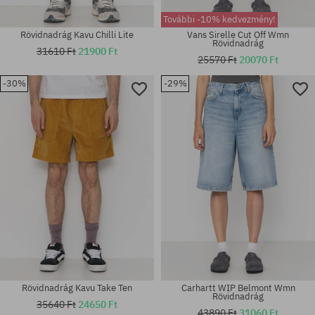
További -10% kedvezmény!
Rövidnadrág Kavu Chilli Lite
Vans Sirelle Cut Off Wmn
Rövidnadrág
31610 Ft
21900 Ft
25570 Ft
20070 Ft
-30%
-29%
Elérhető méretek:
Elérhető méretek:
M; L; XL
M
Rövidnadrág Kavu Take Ten
Carhartt WIP Belmont Wmn
Rövidnadrág
35640 Ft
24650 Ft
43890 Ft
31060 Ft