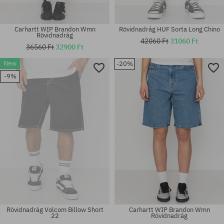
Carhartt WIP Brandon Wmn
Rövidnadrág HUF Sorta Long Chino
Rövidnadrág
42060 Ft
31060 Ft
36560 Ft
32900 Ft
New
-20%
Elérhető méretek:
Elérhető méretek:
-9%
26; 27; 29
S; M; L; XL
Rövidnadrág Volcom Billow Short
Carhartt WIP Brandon Wmn
22
Rövidnadrág