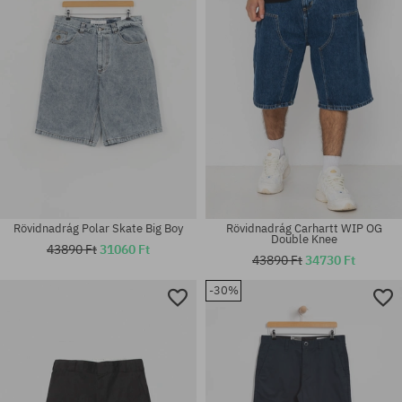
Rövidnadrág Polar Skate Big Boy
Rövidnadrág Carhartt WIP OG
Double Knee
43890 Ft
31060 Ft
43890 Ft
34730 Ft
-30%