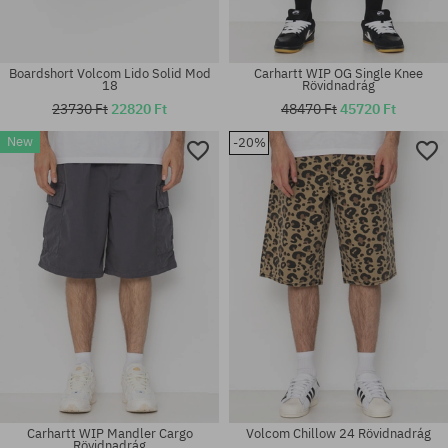
Boardshort Volcom Lido Solid Mod
Carhartt WIP OG Single Knee
18
Rövidnadrág
23730 Ft
22820 Ft
48470 Ft
45720 Ft
New
-20%
Elérhető méretek:
Elérhető méretek:
31; 32; 33; 36
33
Carhartt WIP Mandler Cargo
Volcom Chillow 24 Rövidnadrág
Rövidnadrág