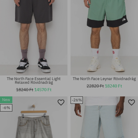
The North Face Essential Light
The North Face Leynar Rövidnadrág
Relaxed Rövidnadrág
22820 Ft
18240 Ft
18240 Ft
14570 Ft
New
-26%
Elérhető méretek:
Elérhető méretek:
-6%
S; M; L; XL
30; 32; 33