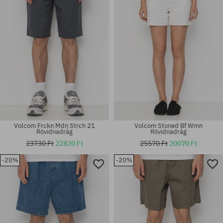
Volcom Frckn Mdn Strch 21
Volcom Stoned Bf Wmn
Rövidnadrág
Rövidnadrág
23730 Ft
22820 Ft
25570 Ft
20070 Ft
-20%
-20%
Elérhető méretek:
Elérhető méretek:
33; 34; 38
30; 32