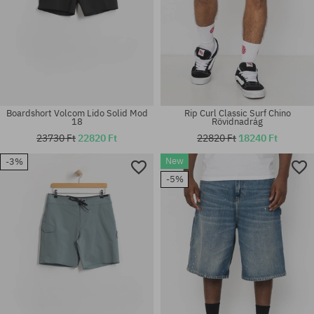
Boardshort Volcom Lido Solid Mod
Rip Curl Classic Surf Chino
18
Rövidnadrág
23730 Ft
22820 Ft
22820 Ft
18240 Ft
New
-3%
Elérhető méretek:
Elérhető méretek:
-5%
30
28; 29; 30; 31; 32; 34; 36; 38