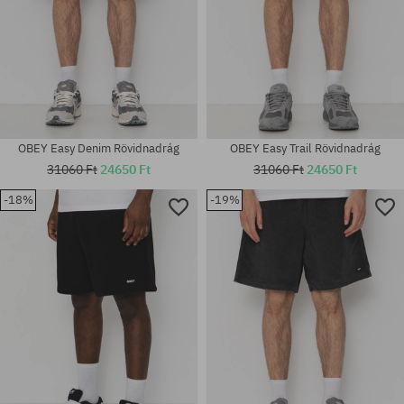
OBEY Easy Denim Rövidnadrág
OBEY Easy Trail Rövidnadrág
31060 Ft
24650 Ft
31060 Ft
24650 Ft
-18%
-19%
Elérhető méretek:
Elérhető méretek:
30; 34
24; 25; 26; 27; 28