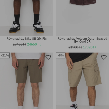
Rövidnadrág Nike SB Gfx Flc
Rövidnadrág Volcom Outer Spaced
Ew Cord JR
27400 Ft
24650 Ft
21900 Ft
17320 Ft
-21%
-8%
Elérhető méretek:
Elérhető méretek:
S; M; XL
S; M