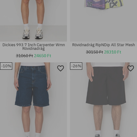
Dickies 993 7 Inch Carpenter Wmn
Rövidnadrág RipNDip All Star Mesh
Rövidnadrág
30150 Ft
28310 Ft
31060 Ft
24650 Ft
-10%
-26%
Elérhető méretek:
Elérhető méretek:
XS; S
30; 32