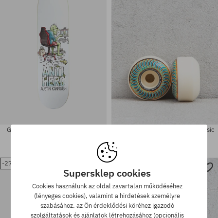
53
55
Gördeszka lap Antihero Kanfoush
Spitfire F4 99D Radioactive Classic
Trolls
Gördeszka kerék
31980 Ft
20070 Ft
26480 Ft
19150 Ft
-27%
-37%
Elérhető méretek:
Elérhető méretek:
Supersklep cookies
8.5
8.5
Cookies használunk az oldal zavartalan működéséhez
(lényeges cookies), valamint a hirdetések személyre
szabásához, az Ön érdeklődési köréhez igazodó
szolgáltatások és ajánlatok létrehozásához (opcionális