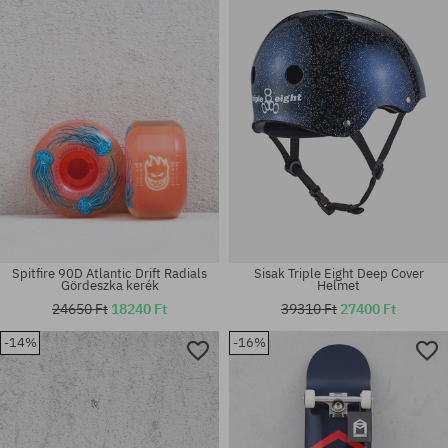
univerzális méret
63
Spitfire 90D Atlantic Drift Radials
Sisak Triple Eight Deep Cover
Gördeszka kerék
Helmet
24650 Ft
18240 Ft
39310 Ft
27400 Ft
-14%
-16%
Elérhető méretek:
Elérhető méretek:
L-XL; S-M; XS-S
52