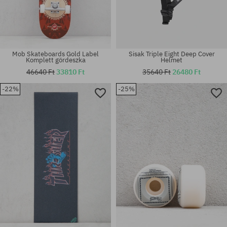
Mob Skateboards Gold Label
Sisak Triple Eight Deep Cover
Komplett gördeszka
Helmet
46640 Ft
33810 Ft
35640 Ft
26480 Ft
-22%
-25%
Elérhető méretek:
Elérhető méretek:
52
52