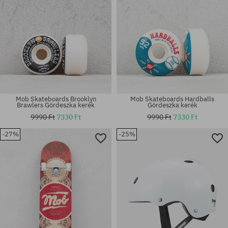
Mob Skateboards Brooklyn
Mob Skateboards Hardballs
Brawlers Gördeszka kerék
Gördeszka kerék
9990 Ft
7330 Ft
9990 Ft
7330 Ft
-27%
-25%
Elérhető méretek:
Elérhető méretek:
50
34