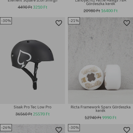
Element Square Icon Smirgli
Landyachtz Fattie Hawgs 78A
Gördeszka kerék
4490 Ft
3210 Ft
20980 Ft
16400 Ft
-30%
-21%
Elérhető méretek:
Elérhető méretek:
53
8.07
Sisak Pro Tec Low Pro
Ricta Framework Sparx Gördeszka
kerék
36560 Ft
25570 Ft
12740 Ft
9990 Ft
-26%
-30%
Elérhető méretek: