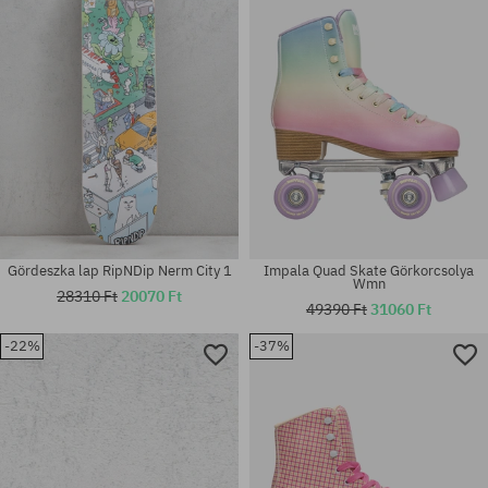
Elérhető méretek:
S; M; L
Gördeszka lap RipNDip Nerm City 1
Impala Quad Skate Görkorcsolya
Wmn
28310 Ft
20070 Ft
49390 Ft
31060 Ft
-22%
-37%
Elérhető méretek:
32