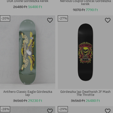
DGK Divine Gördeszka kerék
Nervous Couple Conical Gördeszka
kerék
26480 Ft
16400 Ft
9070 Ft
7790 Ft
-20%
-27%
Elérhető méretek:
44; 55
univerzális méret
Antihero Classic Eagle Gördeszka
Gördeszka lap Deathwish JF Mash
lap
The Throttle
36560 Ft
29230 Ft
36560 Ft
26480 Ft
-28%
-29%
Elérhető méretek:
Elérhető méretek: