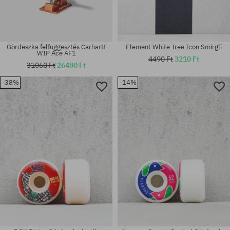
Gördeszka felfüggesztés Carhartt
Element White Tree Icon Smirgli
WIP Ace AF1
4490 Ft
3210 Ft
31060 Ft
26480 Ft
-38%
-14%
Elérhető méretek:
Elérhető méretek:
8.5
56