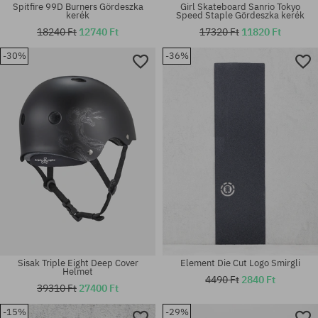
Spitfire 99D Burners Gördeszka
Girl Skateboard Sanrio Tokyo
kerék
Speed Staple Gördeszka kerék
18240 Ft
12740 Ft
17320 Ft
11820 Ft
-30%
-36%
Elérhető méretek:
Elérhető méretek:
8.5
S-M; XS-S
Sisak Triple Eight Deep Cover
Element Die Cut Logo Smirgli
Helmet
4490 Ft
2840 Ft
39310 Ft
27400 Ft
-15%
-29%