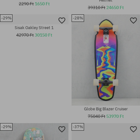
Helmet
2290 Ft
1650 Ft
39310 Ft
24650 Ft
-29%
-28%
Elérhető méretek:
Elérhető méretek:
63
8.07
Sisak Oakley Street 1
42970 Ft
30150 Ft
Globe Big Blazer Cruiser
75040 Ft
53970 Ft
-29%
-37%
Elérhető méretek:
univerzális méret
L-XL