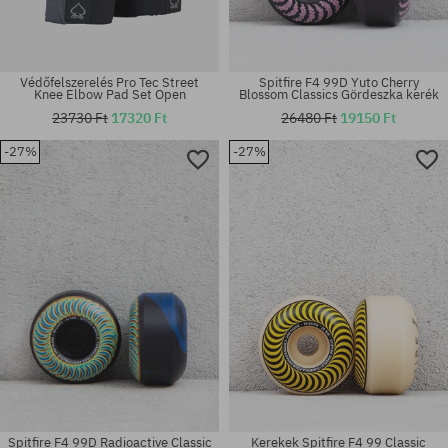
Védőfelszerelés Pro Tec Street
Spitfire F4 99D Yuto Cherry
Knee Elbow Pad Set Open
Blossom Classics Gördeszka kerék
23730 Ft
17320 Ft
26480 Ft
19150 Ft
-27%
-27%
Elérhető méretek:
Elérhető méretek:
7.125; 7.67; 8.07; 8.46; 8.85
53
Spitfire F4 99D Radioactive Classic
Kerekek Spitfire F4 99 Classic