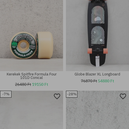
Kerekek Spitfire Formula Four
Globe Blazer XL Longboard
101D Conical
76870 Ft
54880 Ft
26480 Ft
19150 Ft
-7%
-28%
Elérhető méretek:
Elérhető méretek:
4; 7; 8
5.5