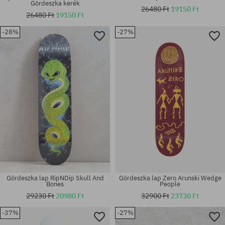
Gördeszka kerék
26480 Ft
19150 Ft
26480 Ft
19150 Ft
-28%
-27%
Elérhető méretek:
Elérhető méretek:
M; XL
56
Gördeszka lap RipNDip Skull And
Gördeszka lap Zero Arunski Wedge
Bones
People
29230 Ft
20980 Ft
32900 Ft
23730 Ft
-37%
-27%
Elérhető méretek:
Elérhető méretek: