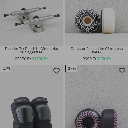
Thunder Trk Polish Hi Gördeszka
Darkstar Responder Gördeszka
felfüggesztés
kerék
25570 Ft
23730 Ft
9990 Ft
7150 Ft
-27%
-27%
Elérhető méretek:
Elérhető méretek:
56
36