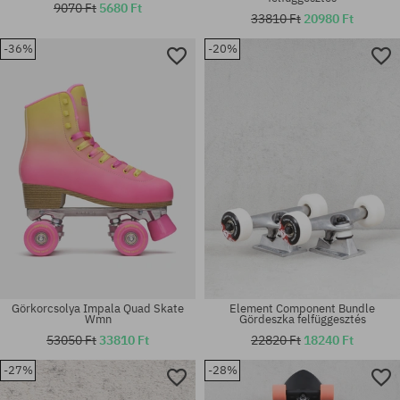
9070 Ft
5680 Ft
33810 Ft
20980 Ft
-36%
-20%
Elérhető méretek:
Elérhető méretek:
L-XL; XL-XXL
37
Görkorcsolya Impala Quad Skate
Element Component Bundle
Wmn
Gördeszka felfüggesztés
53050 Ft
33810 Ft
22820 Ft
18240 Ft
-27%
-28%
Elérhető méretek:
univerzális méret
8.46