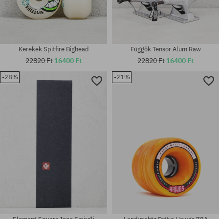
Kerekek Spitfire Bighead
Függők Tensor Alum Raw
22820 Ft
16400 Ft
22820 Ft
16400 Ft
-28%
-21%
Elérhető méretek:
8.07
univerzális méret