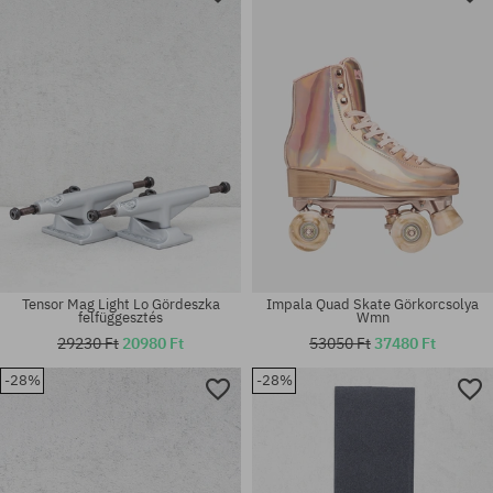
53
52
Tensor Mag Light Lo Gördeszka
Impala Quad Skate Görkorcsolya
felfüggesztés
Wmn
29230 Ft
20980 Ft
53050 Ft
37480 Ft
-28%
-28%
Elérhető méretek:
Elérhető méretek:
8.38
8.125