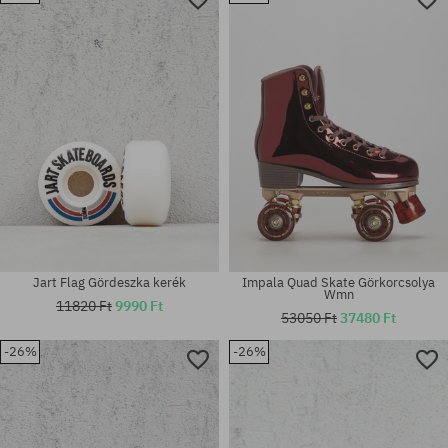
Elérhető méretek:
Elérhető méretek:
51
52; 54
Jart Flag Gördeszka kerék
Impala Quad Skate Görkorcsolya
Wmn
11820 Ft
9990 Ft
53050 Ft
37480 Ft
-26%
-26%
Elérhető méretek:
S-M
univerzális méret