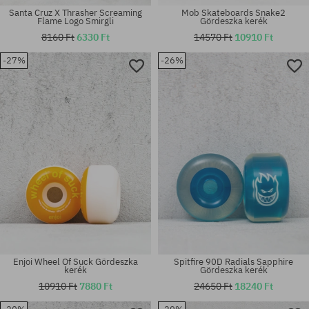
Santa Cruz X Thrasher Screaming
Mob Skateboards Snake2
Flame Logo Smirgli
Gördeszka kerék
8160 Ft
6330 Ft
14570 Ft
10910 Ft
-27%
-26%
Elérhető méretek:
Elérhető méretek:
8.0
S-M
Enjoi Wheel Of Suck Gördeszka
Spitfire 90D Radials Sapphire
kerék
Gördeszka kerék
10910 Ft
7880 Ft
24650 Ft
18240 Ft