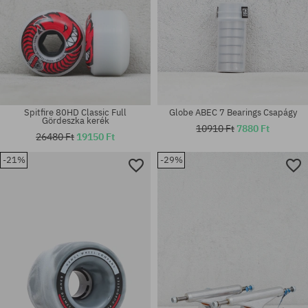
Spitfire 80HD Classic Full
Globe ABEC 7 Bearings Csapágy
Gördeszka kerék
10910 Ft
7880 Ft
26480 Ft
19150 Ft
-21%
-29%