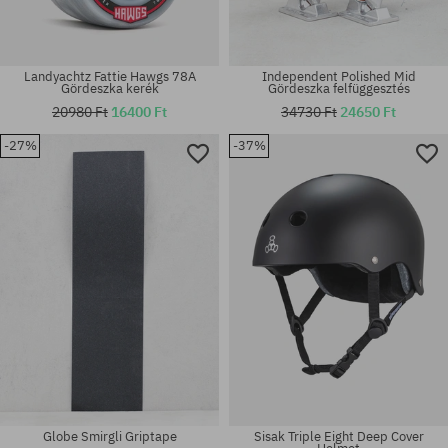
Landyachtz Fattie Hawgs 78A
Independent Polished Mid
Gördeszka kerék
Gördeszka felfüggesztés
20980 Ft
16400 Ft
34730 Ft
24650 Ft
-27%
-37%
Elérhető méretek:
56
univerzális méret
Globe Smirgli Griptape
Sisak Triple Eight Deep Cover