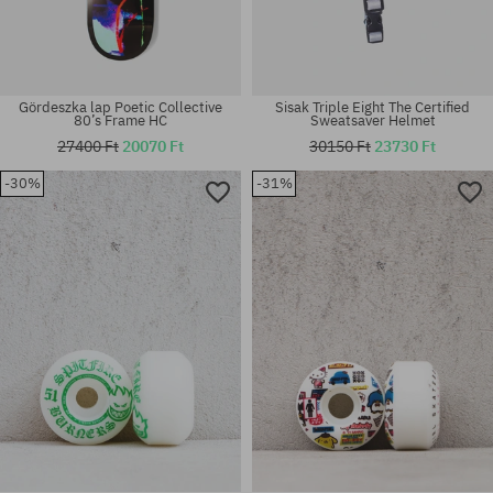
Gördeszka lap Poetic Collective
Sisak Triple Eight The Certified
80’s Frame HC
Sweatsaver Helmet
27400 Ft
20070 Ft
30150 Ft
23730 Ft
-30%
-31%
Elérhető méretek:
Elérhető méretek:
52
7.87