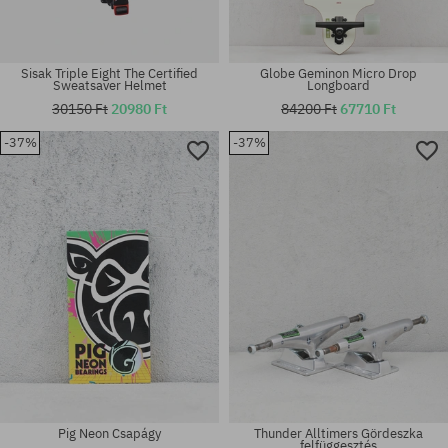
Sisak Triple Eight The Certified
Globe Geminon Micro Drop
Sweatsaver Helmet
Longboard
30150 Ft
20980 Ft
84200 Ft
67710 Ft
-37%
-37%
Elérhető méretek:
Elérhető méretek:
54
34; 36; 37
Pig Neon Csapágy
Thunder Alltimers Gördeszka
felfüggesztés