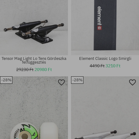
Tensor Mag Light Lo Tens Gördeszka
Element Classic Logo Smirgli
felfüggesztés
4490 Ft
3210 Ft
29230 Ft
20980 Ft
-28%
-28%
Elérhető méretek:
Elérhető méretek:
8.07; 8.25
34; 35