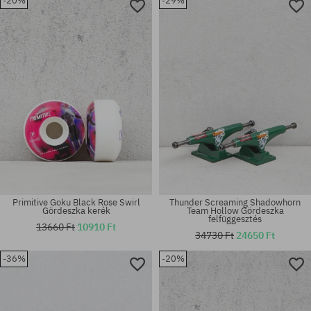
-20%
-29%
Elérhető méretek:
univerzális méret
52; 53
Primitive Goku Black Rose Swirl
Thunder Screaming Shadowhorn
Gördeszka kerék
Team Hollow Gördeszka
felfüggesztés
13660 Ft
10910 Ft
34730 Ft
24650 Ft
Elérhető méretek:
Elérhető méretek:
-36%
-20%
51
56