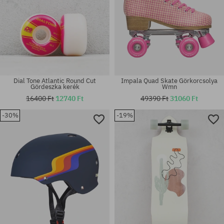
Dial Tone Atlantic Round Cut
Impala Quad Skate Görkorcsolya
Gördeszka kerék
Wmn
16400 Ft
12740 Ft
49390 Ft
31060 Ft
-30%
-19%
Elérhető méretek:
Elérhető méretek:
8.5
34; 37; 38