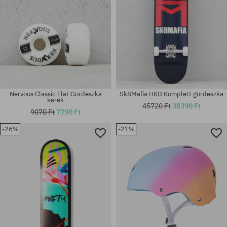
Nervous Classic Flat Gördeszka
Sk8Mafia HKD Komplett gördeszka
kerék
45720 Ft
38390 Ft
9070 Ft
7790 Ft
-26%
-21%
Elérhető méretek:
Elérhető méretek:
56
S-M; XS-S