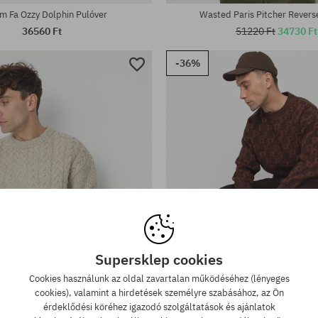
m Fa Ozzy Dolphin Pulóver
Wasted Paris Pitcher Revers
36560 Ft
51220 Ft
34730 Ft
-36%
Supersklep cookies
Cookies használunk az oldal zavartalan működéséhez (lényeges
cookies), valamint a hirdetések személyre szabásához, az Ön
érdeklődési köréhez igazodó szolgáltatások és ajánlatok