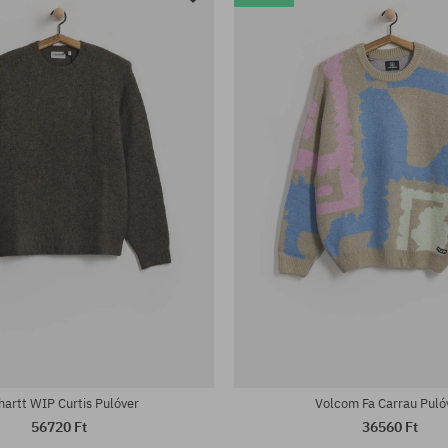
hartt WIP Curtis Pulóver
Volcom Fa Carrau Puló
56720 Ft
36560 Ft