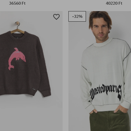
36560 Ft
40220 Ft
-32%
tek:
Elérhető méretek:
XS; S; M