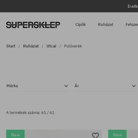
Iratk
Cipők
Ruházat
Felsze
Start
Ruházat
Utcai
Pulóverek
Márka
Ár
A termékek száma: 61 / 61
New
New