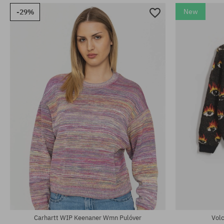
New
-29%
Elérhető méretek:
Elérhető mére
M; L; XL
M; L; XL
Carhartt WIP Keenaner Wmn Pulóver
Volc