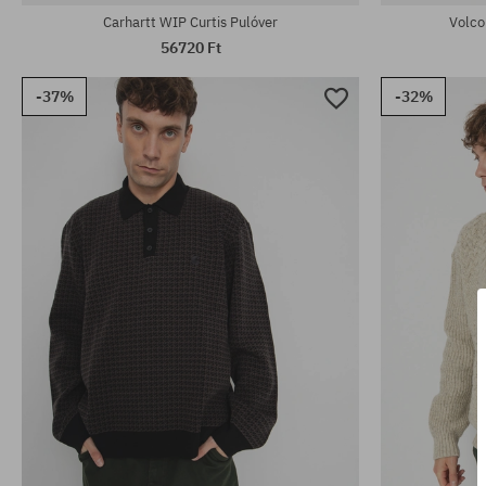
Carhartt WIP Curtis Pulóver
Volco
56720 Ft
-37%
-32%