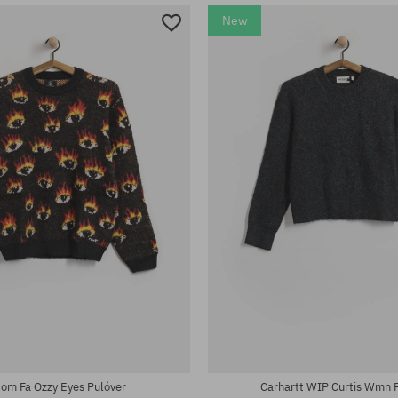
New
tek:
Elérhető méretek:
L; XL
om Fa Ozzy Eyes Pulóver
Carhartt WIP Curtis Wmn 