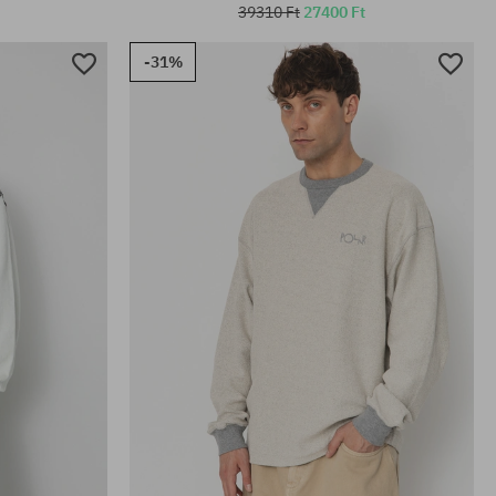
39310 Ft
27400 Ft
-31%
Elérhető méretek:
M; L; XL