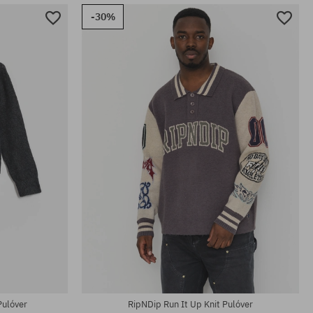
-30%
Elérhető méretek:
XS; S; M
Pulóver
RipNDip Run It Up Knit Pulóver