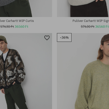
tek:
Elérhető méretek:
L
óver Carhartt WIP Curtis
Pulóver Carhartt WIP Sig
57630 Ft
36560 Ft
57630 Ft
36560 Ft
-36%