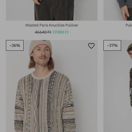
Elérhető méretek:
Elérhető mére
XL
S; M; XL
Wasted Paris Knuckles Pulóver
Pul
46640 Ft
37480 Ft
-36%
-37%