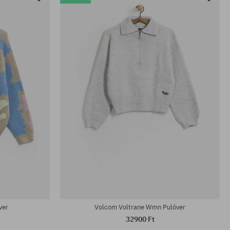
ver
Volcom Voltrane Wmn Pulóver
32900 Ft