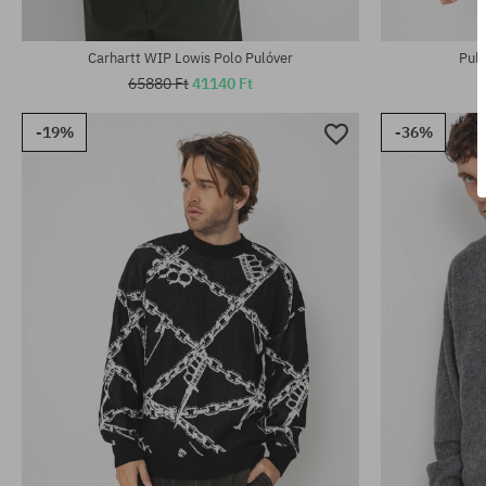
Elérhető méretek:
Elérhető mére
M; L; XL
M; L; XL
Carhartt WIP Lowis Polo Pulóver
Pul
65880 Ft
41140 Ft
-19%
-36%