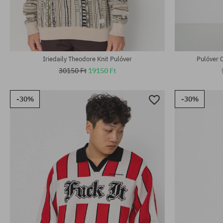
Elérhető méretek:
Elérhető mére
M
L; XL
Iriedaily Theodore Knit Pulóver
Pulóver 
30150 Ft
19150 Ft
-30%
-30%