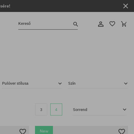
ésére!
Kereső
Pulóver stílusa
Szín
3
4
Sorrend
New