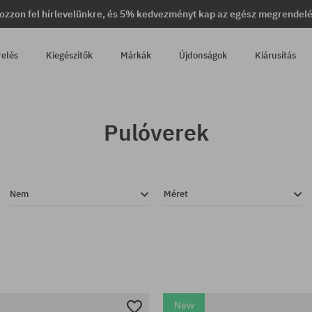
ozzon fel hírlevelünkre, és 5% kedvezményt kap az egész megrendel
relés
Kiegészítők
Márkák
Újdonságok
Kiárusítás
Pulóverek
Nem
Méret
New