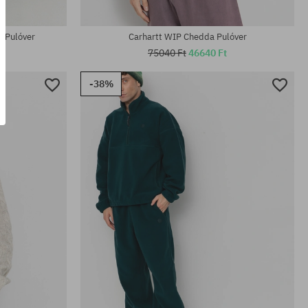
Elérhető méretek:
M; L
n Pulóver
Carhartt WIP Chedda Pulóver
75040 Ft
46640 Ft
-38%