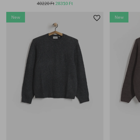
40220 Ft
28310 Ft
New
New
Elérhető méretek:
Elérhető mére
XS; S
M; L; XL