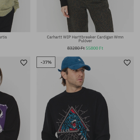
Elérhető méretek:
M; L; XL
rtis
Carhartt WIP Harttbreaker Cardigan Wmn
Pulóver
83280 Ft
55800 Ft
-37%