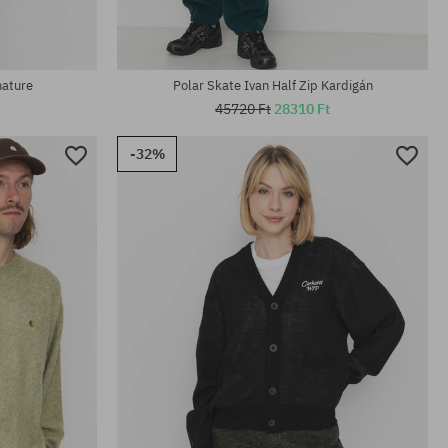
Elérhető méretek:
L
nature
Polar Skate Ivan Half Zip Kardigán
45720 Ft
28310 Ft
-32%