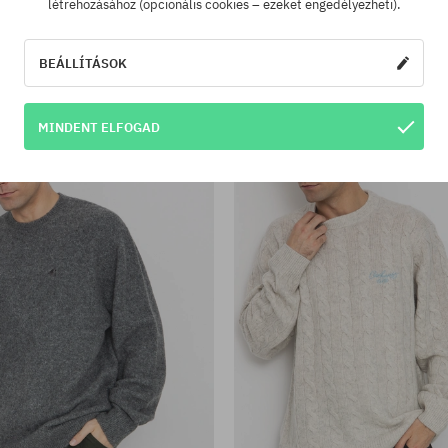
létrehozásához (opcionális cookies – ezeket engedélyezheti).
tek:
Elérhető méretek:
M; L
óver Element Snugg Crew
Polar Skate George P Patter
BEÁLLÍTÁSOK
51220 Ft
34730 Ft
57630 Ft
36560 Ft
-36%
MINDENT ELFOGAD