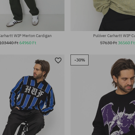
tek:
Elérhető méretek:
XL
Carhartt WIP Merton Cardigan
Pulóver Carhartt WIP Cu
103440 Ft
64960 Ft
57630 Ft
36560 Ft
-30%