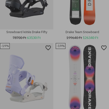
Snowboard kötés Drake Fifty
Drake Team Snowboard
78700 Ft
63130 Ft
199640 Ft
126340 Ft
-19%
-19%
Elérhető méretek:
Elérhető méretek:
152; 156; 156W; 159; 159W
XL