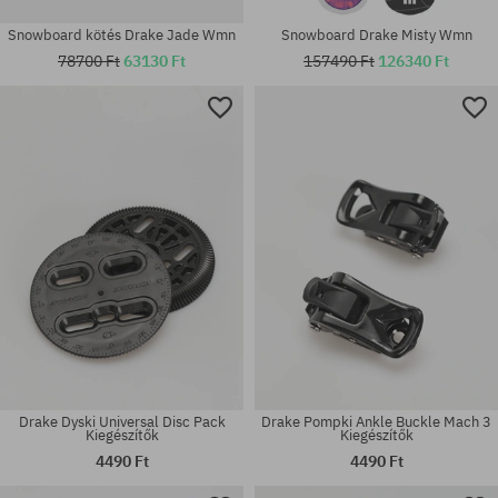
Snowboard kötés Drake Jade Wmn
Snowboard Drake Misty Wmn
78700 Ft
63130 Ft
157490 Ft
126340 Ft
Elérhető méretek:
Elérhető méretek:
L; XL
153
Drake Dyski Universal Disc Pack
Drake Pompki Ankle Buckle Mach 3
Kiegészítők
Kiegészítők
4490 Ft
4490 Ft