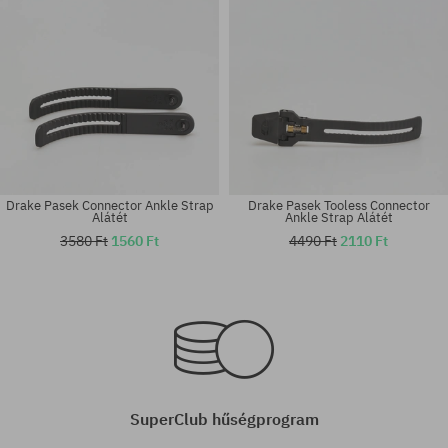
Drake Pasek Connector Ankle Strap
Drake Pasek Tooless Connector
Alátét
Ankle Strap Alátét
3580 Ft
1560 Ft
4490 Ft
2110 Ft
Elérhető méretek:
Elérhető méretek:
L
130
SuperClub hűségprogram