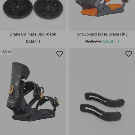
Drake Ultimate Disc Alátét
Snowboard kötés Drake Fifty
8160 Ft
78700 Ft
63130 Ft
-19%
Elérhető méretek:
L-XL
univerzális méret