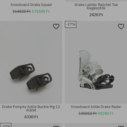
Snowboard Drake Squad
Drake Ladder Ratchet Toe
Kiegészítők
164820 Ft
131840 Ft
2420 Ft
-27%
Elérhető méretek:
L
univerzális méret
Drake Pompka Ankle Buckle Mg 12
Snowboard kötés Drake Radar
Alátét
130010 Ft
94280 Ft
6330 Ft
-20%