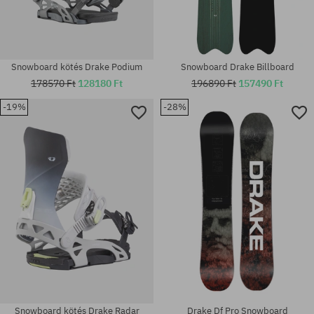
Snowboard kötés Drake Podium
Snowboard Drake Billboard
178570 Ft
128180 Ft
196890 Ft
157490 Ft
-19%
-28%
Elérhető méretek:
Elérhető méretek:
155; 158
153
Snowboard kötés Drake Radar
Drake Df Pro Snowboard