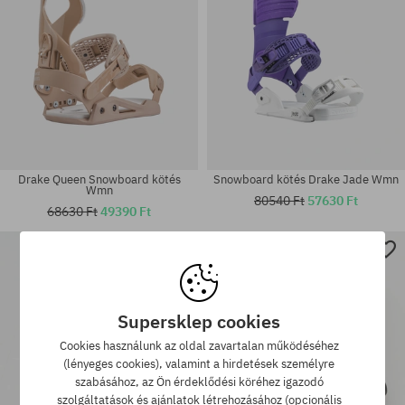
Drake Queen Snowboard kötés
Snowboard kötés Drake Jade Wmn
Wmn
80540 Ft
57630 Ft
68630 Ft
49390 Ft
Elérhető méretek:
157
univerzális méret
Supersklep cookies
Cookies használunk az oldal zavartalan működéséhez
(lényeges cookies), valamint a hirdetések személyre
szabásához, az Ön érdeklődési köréhez igazodó
szolgáltatások és ajánlatok létrehozásához (opcionális