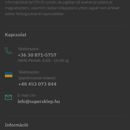
információkat tart Önről nyilván, és jogában áll ezeket az adatokat
megváltoztatni, valamint írásban kifejezésre juttatni egyet nem értését
adatai feldolgozásával kapcsolatban.
Kapcsolat
Telefonszám
+36 30 871-5757
Hétfő-Péntek: 8:00 - 16:00-ig
Telefonszám
(українською мовою)
+48 453 073 844
E-mail cím
info@supersklep.hu
Információ