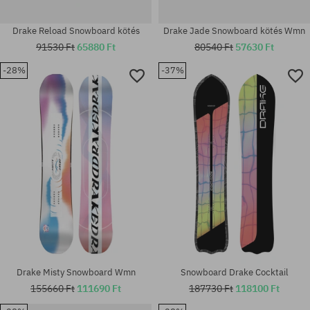
Drake Reload Snowboard kötés
Drake Jade Snowboard kötés Wmn
91530 Ft
65880 Ft
80540 Ft
57630 Ft
-28%
-37%
Elérhető méretek:
Elérhető méretek:
S; L
153
Drake Misty Snowboard Wmn
Snowboard Drake Cocktail
155660 Ft
111690 Ft
187730 Ft
118100 Ft