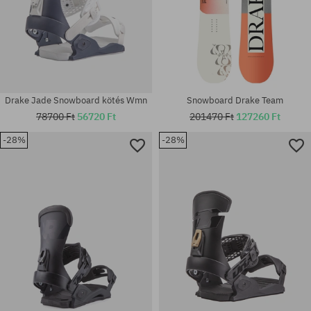
Drake Jade Snowboard kötés Wmn
Snowboard Drake Team
78700 Ft
56720 Ft
201470 Ft
127260 Ft
-28%
-28%
Elérhető méretek:
Elérhető méretek:
156W
157