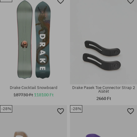
Elérhető méretek:
S; M
univerzális méret
Drake Cocktail Snowboard
Drake Pasek Toe Connector Strap 2
Alátét
187730 Ft
118100 Ft
2660 Ft
-28%
-28%
univerzális méret
univerzális méret