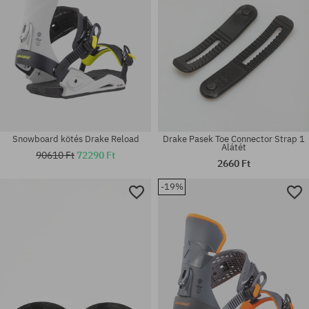
Snowboard kötés Drake Reload
Drake Pasek Toe Connector Strap 1
Alátét
90610 Ft
72290 Ft
2660 Ft
-19%
Elérhető méretek:
L-XL; M-L
univerzális méret