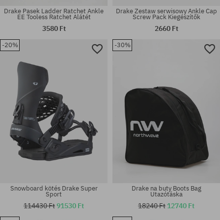
Drake Pasek Ladder Ratchet Ankle
Drake Zestaw serwisowy Ankle Cap
EE Tooless Ratchet Alátét
Screw Pack Kiegészítők
3580 Ft
2660 Ft
-20%
-30%
univerzális méret
univerzális méret
Snowboard kötés Drake Super
Drake na buty Boots Bag
Sport
Utazótáska
114430 Ft
91530 Ft
18240 Ft
12740 Ft