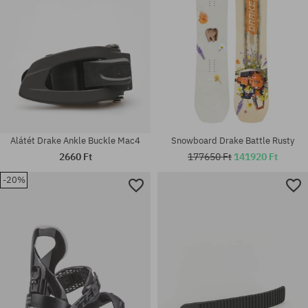
Alátét Drake Ankle Buckle Mac4
Snowboard Drake Battle Rusty
2660 Ft
177650 Ft
141920 Ft
-20%
univerzális méret
univerzális méret