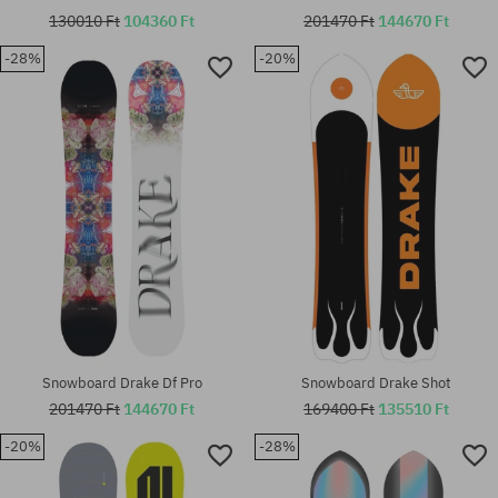
130010 Ft
104360 Ft
201470 Ft
144670 Ft
-28%
-20%
Elérhető méretek:
Elérhető méretek:
L
157
Snowboard Drake Df Pro
Snowboard Drake Shot
201470 Ft
144670 Ft
169400 Ft
135510 Ft
-20%
-28%
Elérhető méretek:
Elérhető méretek: