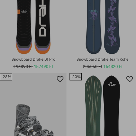
Snowboard Drake Df Pro
Snowboard Drake Team Kohei
196890 Ft
157490 Ft
206050 Ft
164820 Ft
-28%
-20%
Elérhető méretek:
Elérhető méretek:
156; 159
147