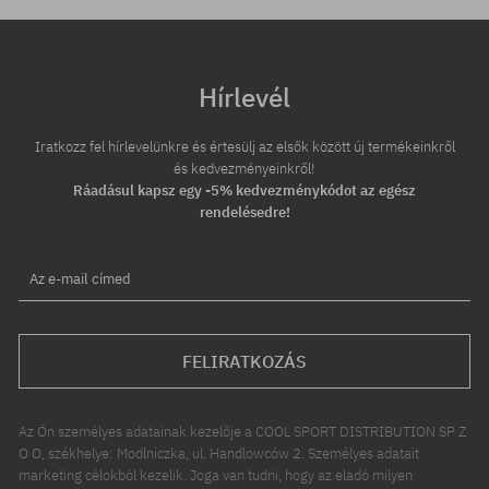
Hírlevél
Iratkozz fel hírlevelünkre és értesülj az elsők között új termékeinkről
és kedvezményeinkről!
Ráadásul kapsz egy -5% kedvezménykódot az egész
rendelésedre!
Az e-mail címed
FELIRATKOZÁS
Az Ön személyes adatainak kezelője a COOL SPORT DISTRIBUTION SP Z
O O, székhelye: Modlniczka, ul. Handlowców 2. Személyes adatait
marketing célokból kezelik. Joga van tudni, hogy az eladó milyen