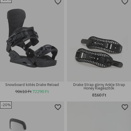
Elérhető méretek:
156
univerzális méret
Snowboard kötés Drake Reload
Drake Strap górny Ankle Strap
Honey Kiegészítők
90610 Ft
72290 Ft
8160 Ft
-20%
Elérhető méretek:
univerzális méret
L