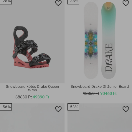
-28%
-28%
Elérhető méretek:
Elérhető méretek:
M-L
S; L
Snowboard kötés Drake Queen
Snowboard Drake Df Junior Board
Wmn
98860 Ft
70460 Ft
68630 Ft
49390 Ft
-56%
-53%
Elérhető méretek:
Elérhető méretek:
143
157