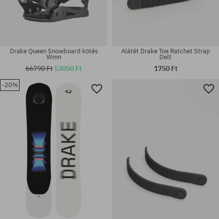
Drake Queen Snowboard kötés
Alátét Drake Toe Ratchet Strap
Wmn
Delt
66790 Ft
53050 Ft
1750 Ft
-20%
Elérhető méretek:
univerzális méret
155W; 159W