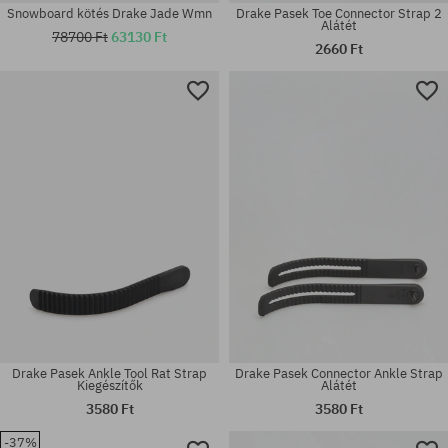
Snowboard kötés Drake Jade Wmn
Drake Pasek Toe Connector Strap 2
Alátét
78700 Ft
63130 Ft
2660 Ft
Elérhető méretek:
univerzális méret
XL
Drake Pasek Ankle Tool Rat Strap
Drake Pasek Connector Ankle Strap
Kiegészítők
Alátét
3580 Ft
3580 Ft
-37%