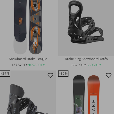
Snowboard Drake League
Drake King Snowboard kötés
137340 Ft
109850 Ft
66790 Ft
53050 Ft
-19%
-36%
univerzális méret
univerzális méret