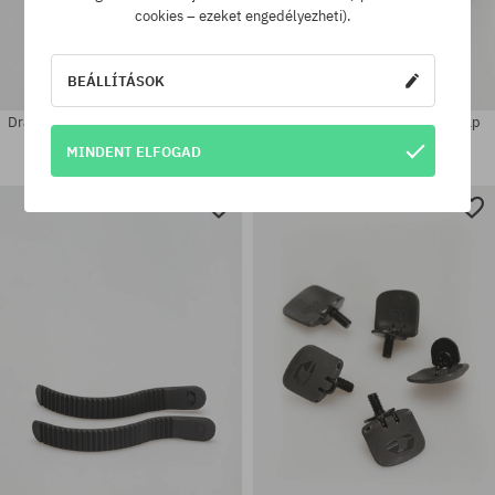
cookies – ezeket engedélyezheti).
BEÁLLÍTÁSOK
Drake Pasek Toe Connector Strap 1
Drake Zestaw serwisowy Toe Cap
Alátét
Screw Pack Kiegészítők
MINDENT ELFOGAD
2660 Ft
1750 Ft
Elérhető méretek:
Elérhető méretek:
L
L