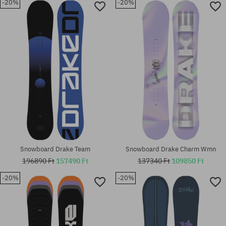
-20%
-20%
univerzális méret
univerzális méret
Snowboard Drake Team
Snowboard Drake Charm Wmn
196890 Ft
157490 Ft
137340 Ft
109850 Ft
-20%
-20%
Elérhető méretek:
L-XL; M-L; S-M
univerzális méret