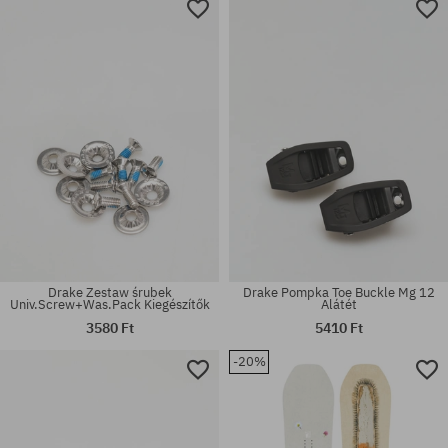
Elérhető méretek:
Elérhető méretek:
S
147
Drake Zestaw śrubek
Drake Pompka Toe Buckle Mg 12
Univ.Screw+Was.Pack Kiegészítők
Alátét
3580 Ft
5410 Ft
-20%
univerzális méret
univerzális méret