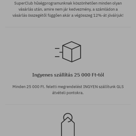
SuperClub hűségprogramunknak köszönhetően minden olyan
vásárlás után, amire nem jár kedvezmény, a számládon a
vásárlás összegétől függően akár a végösszeg 12%-át jóváírjuk!
univerzális méret
univerzális méret
Ingyenes szállítás 25 000 Ft-tól
Minden 25 000 Ft. feletti megrendelést INGYEN szállítunk GLS
átvételi pontokra.