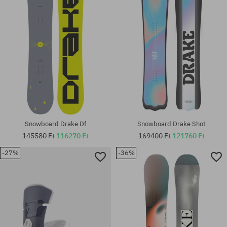
L
155
Snowboard Drake Df
Snowboard Drake Shot
145580 Ft
116270 Ft
169400 Ft
121760 Ft
-27%
-36%
Elérhető méretek:
Elérhető méretek:
158
157