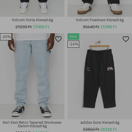
Volcom Vorta Kisnadrág
Volcom Fivedown Kisnadrág
29230 Ft
27400 Ft
35640 Ft
31980 Ft
New
-20%
Elérhető méretek:
Elérhető méretek:
-16%
28X30; 30X30; 30X32; 32X30
XL
Karl Kani Retro Tapered Workwear
adidas Gonz Kisnadrág
Denim Kisnadrág
33810 Ft
28310 Ft