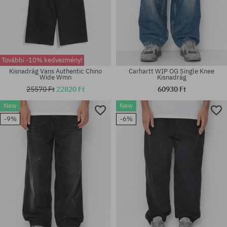
További -10% kedvezmény!
Kisnadrág Vans Authentic Chino
Carhartt WIP OG Single Knee
Wide Wmn
Kisnadrág
25570 Ft
22820 Ft
60930 Ft
New
New
Elérhető méretek:
Elérhető méretek:
-9%
-6%
S; M; L; XL
S; M; L; XL