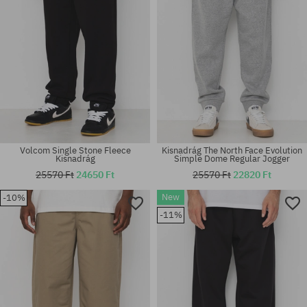
Volcom Single Stone Fleece
Kisnadrág The North Face Evolution
Kisnadrág
Simple Dome Regular Jogger
25570 Ft
24650 Ft
25570 Ft
22820 Ft
New
-10%
Elérhető méretek:
Elérhető méretek:
-11%
S; M; L; XL
S; M; L; XL