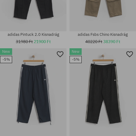
adidas Pintuck 2.0 Kisnadrág
adidas Fsbs Chino Kisnadrág
31980 Ft
21900 Ft
40220 Ft
38390 Ft
New
New
-5%
-5%
Elérhető méretek:
Elérhető méretek:
M; L; XL
31; 32; 33