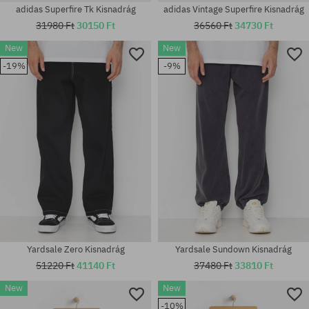
adidas Superfire Tk Kisnadrág
adidas Vintage Superfire Kisnadrág
31980 Ft
30150 Ft
36560 Ft
34730 Ft
New
New
-19%
-9%
Elérhető méretek:
Elérhető méretek:
XL
30; 34; 36
Yardsale Zero Kisnadrág
Yardsale Sundown Kisnadrág
51220 Ft
41140 Ft
37480 Ft
33810 Ft
New
New
-10%