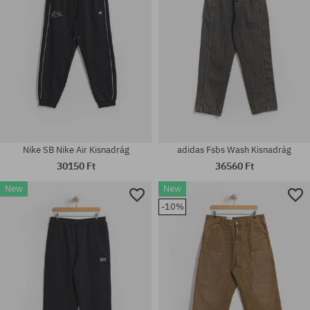
Nike SB Nike Air Kisnadrág
adidas Fsbs Wash Kisnadrág
30150 Ft
36560 Ft
New
New
Elérhető méretek:
-10%
31X32; 32X32; 32X34; 33X34;
Elérhető méretek:
34X32; 34X34
31; 32; 33; 34; 36