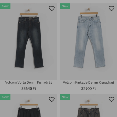
New
New
Elérhető méretek:
Elérhető méretek:
M; L; XL
XS; S; M
Volcom Vorta Denim Kisnadrág
Volcom Kinkade Denim Kisnadrág
35640 Ft
32900 Ft
New
New
Elérhető méretek:
Elérhető méretek:
M; L; XL
XS; S; M