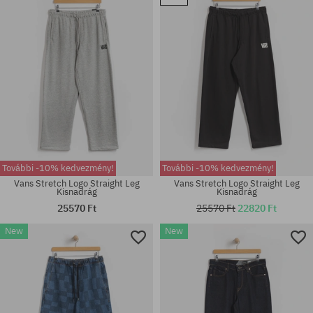
Elérhető méretek:
Elérhető méretek:
M; L; XL
S; M; L; XL
További -10% kedvezmény!
További -10% kedvezmény!
Vans Stretch Logo Straight Leg
Vans Stretch Logo Straight Leg
Kisnadrág
Kisnadrág
25570 Ft
25570 Ft
22820 Ft
New
New
Elérhető méretek:
Elérhető méretek:
M; L; XL
M; L; XL