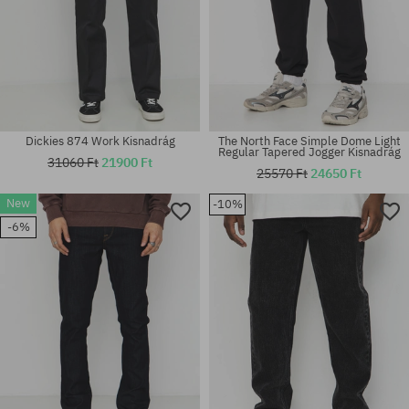
Dickies 874 Work Kisnadrág
The North Face Simple Dome Light
Regular Tapered Jogger Kisnadrág
31060 Ft
21900 Ft
25570 Ft
24650 Ft
Elérhető méretek:
New
-10%
30X32; 31X32; 32X32; 32X34;
Elérhető méretek:
33X32; 33X34; 34X32; 34X34;
-6%
31; 32
36X34