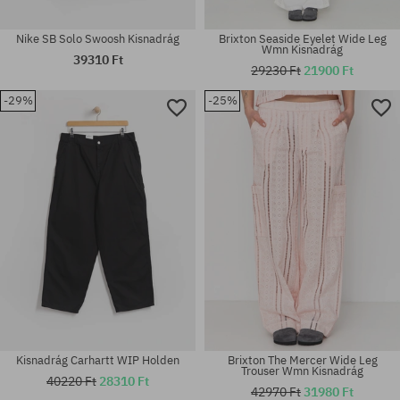
Nike SB Solo Swoosh Kisnadrág
Brixton Seaside Eyelet Wide Leg
Wmn Kisnadrág
39310 Ft
29230 Ft
21900 Ft
-29%
-25%
Elérhető méretek:
Elérhető méretek:
S; M; L; XL
S; M; L; XL
Kisnadrág Carhartt WIP Holden
Brixton The Mercer Wide Leg
Trouser Wmn Kisnadrág
40220 Ft
28310 Ft
42970 Ft
31980 Ft