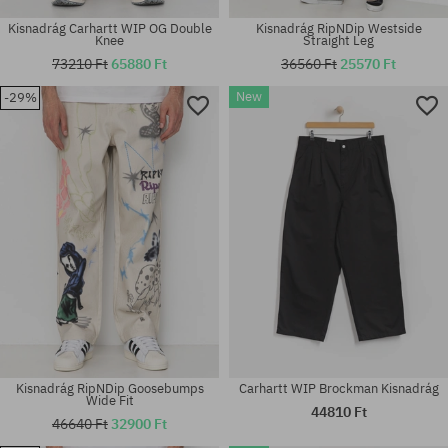
Kisnadrág Carhartt WIP OG Double
Kisnadrág RipNDip Westside
Knee
Straight Leg
73210 Ft
65880 Ft
36560 Ft
25570 Ft
New
-29%
Elérhető méretek:
Elérhető méretek:
M; L; XL
S; M; L; XL
Kisnadrág RipNDip Goosebumps
Carhartt WIP Brockman Kisnadrág
Wide Fit
44810 Ft
46640 Ft
32900 Ft