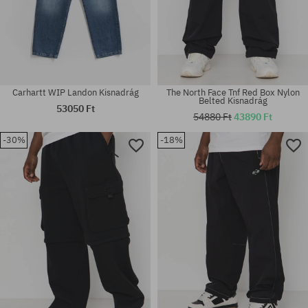
Carhartt WIP Landon Kisnadrág
The North Face Tnf Red Box Nylon
Belted Kisnadrág
53050 Ft
54880 Ft
43890 Ft
-30%
-18%
Elérhető méretek:
Elérhető méretek:
S; M; L; XL
30; 31; 32; 33