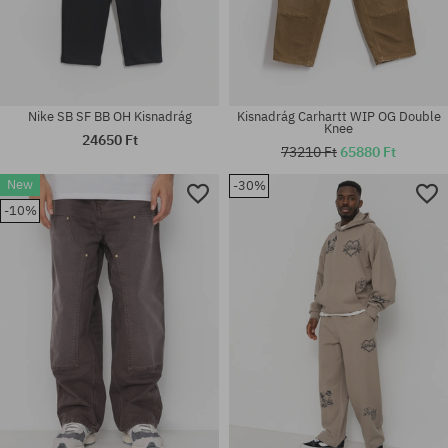
Nike SB SF BB OH Kisnadrág
Kisnadrág Carhartt WIP OG Double
Knee
24650 Ft
73210 Ft
65880 Ft
New
-30%
Elérhető méretek:
Elérhető méretek:
-10%
M; L; XL
30; 32; 34; 36