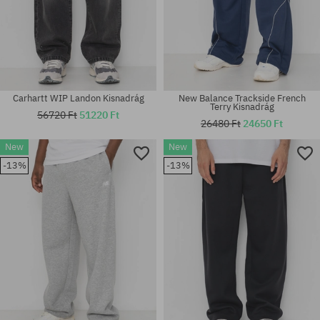
Carhartt WIP Landon Kisnadrág
New Balance Trackside French
Terry Kisnadrág
56720 Ft
51220 Ft
26480 Ft
24650 Ft
New
New
Elérhető méretek:
Elérhető méretek:
-13%
-13%
S; M; L
30; 31; 32