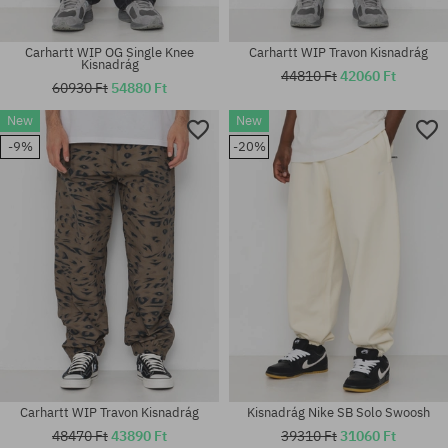
Carhartt WIP OG Single Knee
Carhartt WIP Travon Kisnadrág
Kisnadrág
44810 Ft
42060 Ft
60930 Ft
54880 Ft
New
New
Elérhető méretek:
Elérhető méretek:
-9%
-20%
26; 27; 28; 29
S; M; L
Carhartt WIP Travon Kisnadrág
Kisnadrág Nike SB Solo Swoosh
48470 Ft
43890 Ft
39310 Ft
31060 Ft