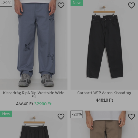
New
-29%
Elérhető méretek:
Elérhető méretek:
S; L
S; M; L
Kisnadrág RipNDip Westside Wide
Carhartt WIP Aaron Kisnadrág
Fit
44810 Ft
46640 Ft
32900 Ft
New
-20%
Elérhető méretek:
Elérhető méretek:
32; 34
S; M; L; XL