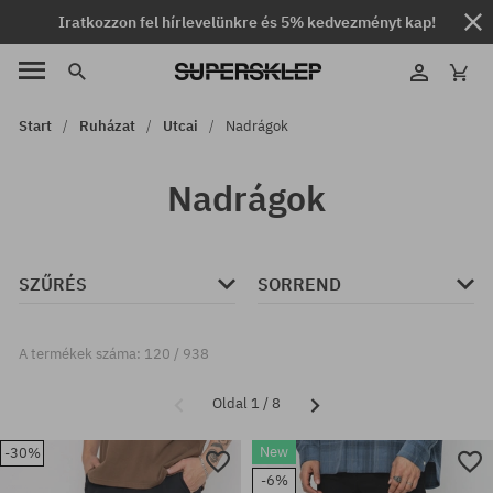
Iratkozzon fel hírlevelünkre és 5% kedvezményt kap!
Start
Ruházat
Utcai
Nadrágok
Nadrágok
SZŰRÉS
SORREND
A termékek száma: 120 / 938
Oldal 1 / 8
New
-30%
-6%