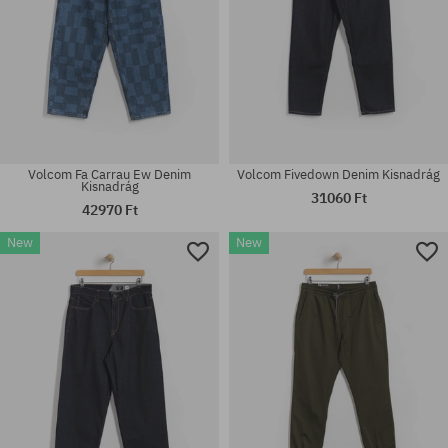
Volcom Fa Carrau Ew Denim
Volcom Fivedown Denim Kisnadrág
Kisnadrág
31060 Ft
42970 Ft
New
New
Elérhető méretek:
Elérhető méretek:
M; L; XL
S; M; L; XL