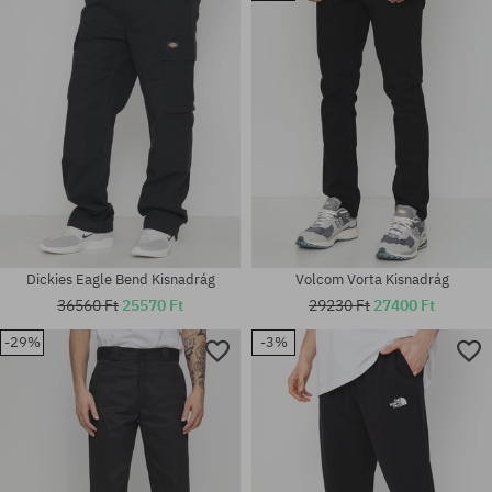
Dickies Eagle Bend Kisnadrág
Volcom Vorta Kisnadrág
36560 Ft
25570 Ft
29230 Ft
27400 Ft
-29%
-3%