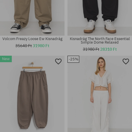
Volcom Freazy Loose Ew Kisnadrág
Kisnadrág The North Face Essential
Simple Dome Relaxed
35640 Ft
31980 Ft
31980 Ft
28310 Ft
New
-25%
Elérhető méretek:
Elérhető méretek:
XS; S; M; L; XL
S; M; L; XL