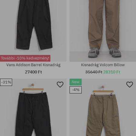
További -10% kedvezmény!
Vans Addison Barrel Kisnadrág
Kisnadrág Volcom Billow
27400 Ft
35640 Ft
28310 Ft
New
-31%
Elérhető méretek:
Elérhető méretek:
-4%
S; M; L
30; 31; 32; 33; 34