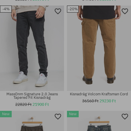
-4%
-20%
Elérhető méretek:
Elérhető méretek:
M; L; XL
M; L; XL
MassDnm Signature 2.0 Jeans
Kisnadrág Volcom Kraftsman Cord
Tapered Fit Kisnadrág
36560 Ft
29230 Ft
22820 Ft
21900 Ft
New
New
Elérhető méretek:
Elérhető méretek:
S; M; L; XL
S; M; L; XL