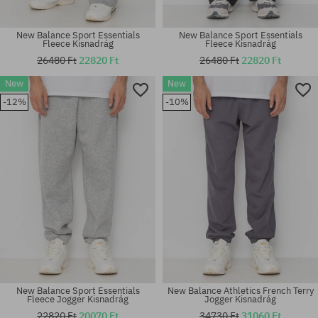
New Balance Sport Essentials
New Balance Sport Essentials
Fleece Kisnadrág
Fleece Kisnadrág
26480 Ft
22820 Ft
26480 Ft
22820 Ft
New
New
Elérhető méretek:
Elérhető méretek:
-12%
-10%
30; 31; 32; 33; 34
M; L; XL
New Balance Sport Essentials
New Balance Athletics French Terry
Fleece Jogger Kisnadrág
Jogger Kisnadrág
22820 Ft
20070 Ft
34730 Ft
31060 Ft