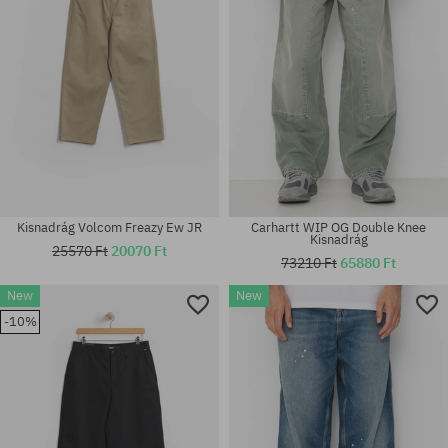
Kisnadrág Volcom Freazy Ew JR
Carhartt WIP OG Double Knee
Kisnadrág
25570 Ft
20070 Ft
73210 Ft
65880 Ft
New
New
Elérhető méretek:
Elérhető méretek:
-10%
32
32