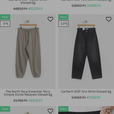
Kisnadrág
53050 Ft
50300 Ft
44810 Ft
40220 Ft
New
New
Elérhető méretek:
Elérhető méretek:
-5%
-10%
30; 31; 32; 33; 34; 36
M; L; XL
The North Face Essential Terry
Carhartt WIP Arin Wmn Kisnadrág
Simple Dome Relaxed Kisnadrág
53050 Ft
47550 Ft
31980 Ft
30150 Ft
New
New
Elérhető méretek:
Elérhető méretek: