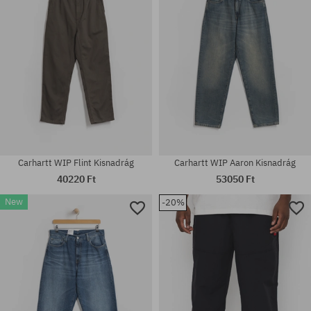
Carhartt WIP Flint Kisnadrág
Carhartt WIP Aaron Kisnadrág
40220 Ft
53050 Ft
New
-20%
Elérhető méretek:
Elérhető méretek:
32; 34
32