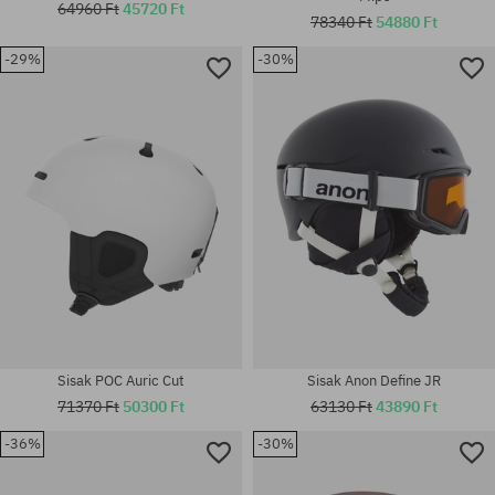
64960 Ft
45720 Ft
78340 Ft
54880 Ft
-29%
-30%
Elérhető méretek:
Elérhető méretek:
L
M-L
Sisak POC Auric Cut
Sisak Anon Define JR
71370 Ft
50300 Ft
63130 Ft
43890 Ft
-36%
-30%
Elérhető méretek:
Elérhető méretek:
S
M-L