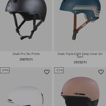
Sisak Pro Tec Prime
Sisak Triple Eight Deep Cover Grl
Swrl
20070 Ft
39310 Ft
-29%
-31%
Elérhető méretek:
Elérhető méretek:
S; L
L