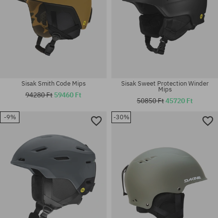
Sisak Smith Code Mips
Sisak Sweet Protection Winder
Mips
94280 Ft
59460 Ft
50850 Ft
45720 Ft
-9%
-30%
Elérhető méretek:
Elérhető méretek:
M
L-XL; S-M; XS-S