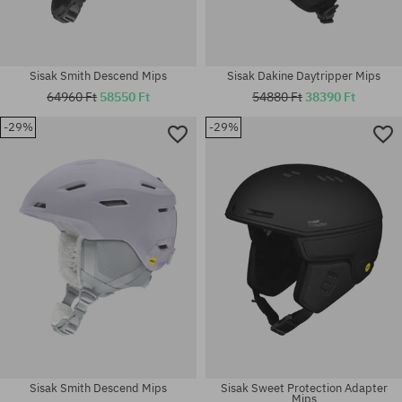
Sisak Smith Descend Mips
Sisak Dakine Daytripper Mips
64960 Ft
58550 Ft
54880 Ft
38390 Ft
-29%
-29%
Elérhető méretek:
Elérhető méretek:
L
M-L
Sisak Smith Descend Mips
Sisak Sweet Protection Adapter
Mips