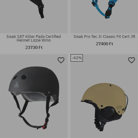
Sisak 187 Killer Pads Certified
Sisak Pro Tec Jr Classic Fit Cert JR
Helmet Lizzie Wmn
27400 Ft
23730 Ft
-42%
Elérhető méretek:
Elérhető méretek:
S-M; XS-S
S-M