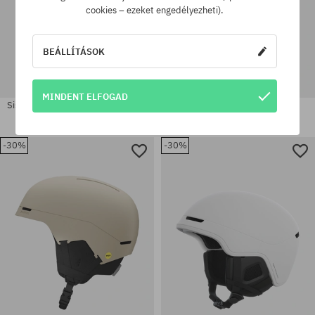
cookies – ezeket engedélyezheti).
BEÁLLÍTÁSOK
MINDENT ELFOGAD
Sisak Pro Tec Jr Classic Fit Cert JR
Sisak Dakine Charger
27400 Ft
20070 Ft
59100 Ft
41140 Ft
-30%
-30%
Elérhető méretek:
Elérhető méretek:
M
L