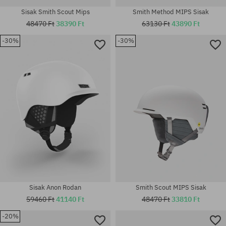
Sisak Smith Scout Mips
Smith Method MIPS Sisak
48470 Ft
38390 Ft
63130 Ft
43890 Ft
-30%
-30%
Elérhető méretek:
Elérhető méretek:
M-L; XL-XXL
M
Sisak Anon Rodan
Smith Scout MIPS Sisak
59460 Ft
41140 Ft
48470 Ft
33810 Ft
-20%