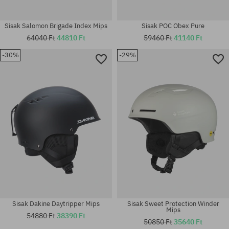
Sisak Salomon Brigade Index Mips
Sisak POC Obex Pure
64040 Ft
44810 Ft
59460 Ft
41140 Ft
-30%
-29%
Elérhető méretek:
Elérhető méretek:
S
L-XL
Sisak Dakine Daytripper Mips
Sisak Sweet Protection Winder
Mips
54880 Ft
38390 Ft
50850 Ft
35640 Ft