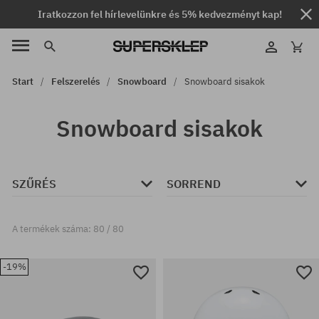
Iratkozzon fel hírlevelünkre és 5% kedvezményt kap!
Start
Felszerelés
Snowboard
Snowboard sisakok
Snowboard sisakok
SZŰRÉS
SORREND
A termékek száma: 80 / 80
-19%