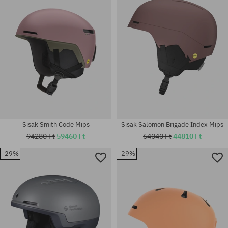
Sisak Smith Code Mips
Sisak Salomon Brigade Index Mips
94280 Ft
59460 Ft
64040 Ft
44810 Ft
-29%
-29%
Elérhető méretek:
Elérhető méretek:
M-L; XL-XXL
L-XL; S-M