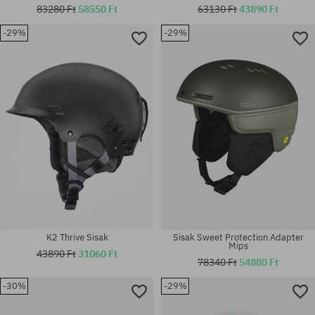
83280 Ft
58550 Ft
63130 Ft
43890 Ft
-29%
-29%
Elérhető méretek:
Elérhető méretek:
M; L-XL
XL-XXL
K2 Thrive Sisak
Sisak Sweet Protection Adapter
Mips
43890 Ft
31060 Ft
78340 Ft
54880 Ft
-30%
-29%
Elérhető méretek:
Elérhető méretek: