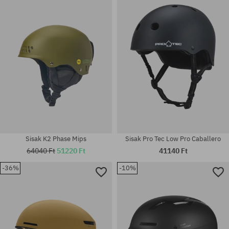
Elérhető méretek:
Elérhető méretek:
M
M; L
Sisak K2 Phase Mips
Sisak Pro Tec Low Pro Caballero
64040 Ft
51220 Ft
41140 Ft
-36%
-10%
Elérhető méretek:
Elérhető méretek:
M
S