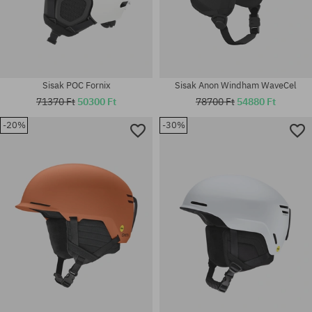
Sisak POC Fornix
Sisak Anon Windham WaveCel
71370 Ft
50300 Ft
78700 Ft
54880 Ft
-20%
-30%
Elérhető méretek:
Elérhető méretek:
M-L
XL-XXL