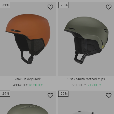
-31%
-20%
Elérhető méretek:
Elérhető méretek:
M
XL-XXL
Sisak Oakley Mod1
Sisak Smith Method Mips
41140 Ft
28310 Ft
63130 Ft
50300 Ft
-29%
-29%
Elérhető méretek:
Elérhető méretek:
L-XL; M-L
L-XL; M-L