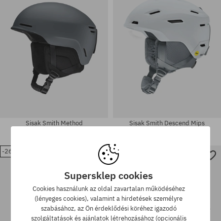
M-L
S
Sisak Smith Method
Sisak Smith Descend Mips
50300 Ft
34730 Ft
64960 Ft
45720 Ft
-26%
-30%
Elérhető méretek:
Elérhető méretek:
M; L-XL
M-L
Supersklep cookies
Cookies használunk az oldal zavartalan működéséhez
(lényeges cookies), valamint a hirdetések személyre
szabásához, az Ön érdeklődési köréhez igazodó
szolgáltatások és ajánlatok létrehozásához (opcionális