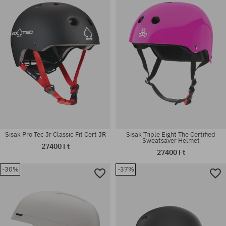
Elérhető méretek:
Elérhető méretek:
L-XL; S-M
L-XL; S-M
Sisak Pro Tec Jr Classic Fit Cert JR
Sisak Triple Eight The Certified
Sweatsaver Helmet
27400 Ft
27400 Ft
-30%
-37%
Elérhető méretek:
Elérhető méretek:
L-XL; S-M; XS-S
YM; YS