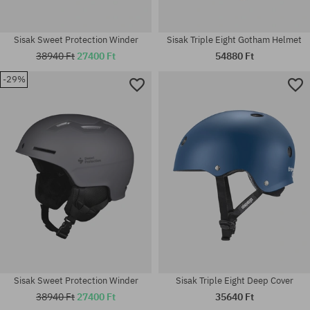
Sisak Sweet Protection Winder
Sisak Triple Eight Gotham Helmet
38940 Ft
27400 Ft
54880 Ft
-29%
Elérhető méretek:
Elérhető méretek:
L-XL; M-L
XS-S
Sisak Sweet Protection Winder
Sisak Triple Eight Deep Cover
38940 Ft
27400 Ft
35640 Ft