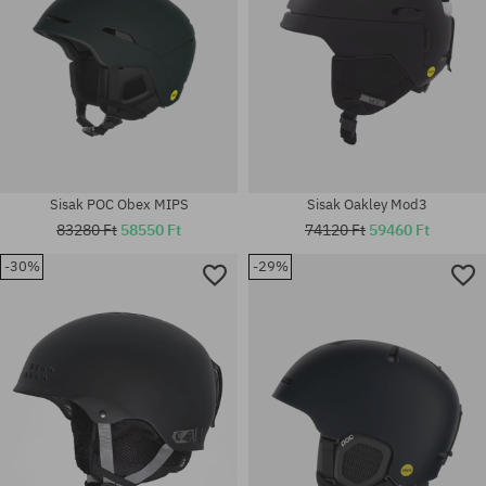
Sisak POC Obex MIPS
Sisak Oakley Mod3
83280 Ft
58550 Ft
74120 Ft
59460 Ft
-30%
-29%
Elérhető méretek:
Elérhető méretek:
L
M; L