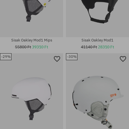
Sisak Oakley Mod1 Mips
Sisak Oakley Mod1
55800 Ft
39310 Ft
41140 Ft
28310 Ft
-29%
-30%
Elérhető méretek:
Elérhető méretek:
M-L
S-M; XS-S