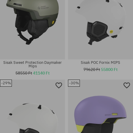
Sisak Sweet Protection Daymaker
Sisak POC Fornix MIPS
Mips
79620 Ft
55800 Ft
58550 Ft
41140 Ft
-29%
-30%
Elérhető méretek:
Elérhető méretek:
S; M
M