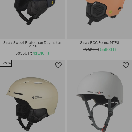
Sisak Sweet Protection Daymaker
Sisak POC Fornix MIPS
Mips
79620 Ft
55800 Ft
58550 Ft
41140 Ft
-29%
Elérhető méretek:
Elérhető méretek:
M
M