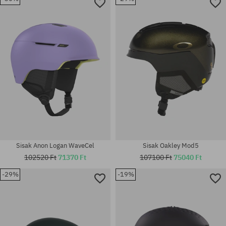
Elérhető méretek:
Elérhető méretek:
M; L
S
Sisak Anon Logan WaveCel
Sisak Oakley Mod5
102520 Ft
71370 Ft
107100 Ft
75040 Ft
-29%
-19%
Elérhető méretek:
Elérhető méretek:
L
S