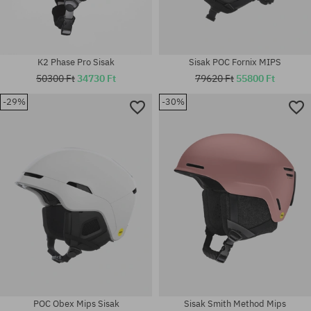
K2 Phase Pro Sisak
Sisak POC Fornix MIPS
50300 Ft
34730 Ft
79620 Ft
55800 Ft
-29%
-30%
Elérhető méretek:
Elérhető méretek:
M-L
L
POC Obex Mips Sisak
Sisak Smith Method Mips