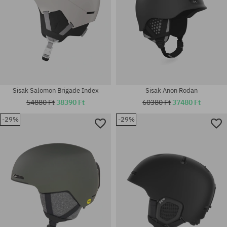
Sisak Salomon Brigade Index
Sisak Anon Rodan
54880 Ft
38390 Ft
60380 Ft
37480 Ft
-29%
-29%
Elérhető méretek:
Elérhető méretek:
YM; YS
L-XL