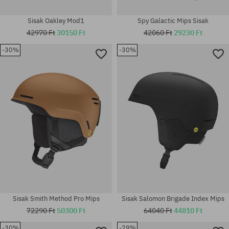
Sisak Oakley Mod1
Spy Galactic Mips Sisak
42970 Ft
30150 Ft
42060 Ft
29230 Ft
-30%
-30%
Elérhető méretek:
Elérhető méretek:
L
S
Sisak Smith Method Pro Mips
Sisak Salomon Brigade Index Mips
72290 Ft
50300 Ft
64040 Ft
44810 Ft
-30%
-29%