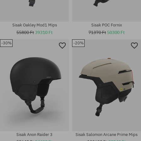
Sisak Oakley Mod1 Mips
Sisak POC Fornix
55800 Ft
39310 Ft
71370 Ft
50300 Ft
-30%
-20%
Elérhető méretek:
Elérhető méretek:
L
S
Sisak Anon Raider 3
Sisak Salomon Arcane Prime Mips