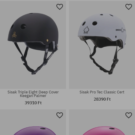
Elérhető méretek:
Elérhető méretek:
L-XL
L-XL; S-M; XS-S
Sisak Triple Eight Deep Cover
Sisak Pro Tec Classic Cert
Keegan Palmer
28390 Ft
39310 Ft
Elérhető méretek:
Elérhető méretek:
L-XL; M-L
L-XL; S-M; XL-XXL