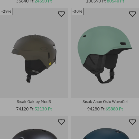
35640 Ft
24650 Ft
100690 Ft
80540 Ft
-29%
-30%
Elérhető méretek:
Elérhető méretek:
S
XS-S
Sisak Oakley Mod3
Sisak Anon Oslo WaveCel
74120 Ft
52130 Ft
94280 Ft
65880 Ft
Elérhető méretek:
Elérhető méretek:
S
M