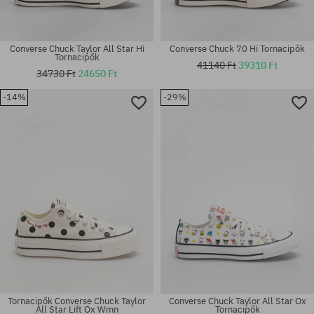
Converse Chuck Taylor All Star Hi
Converse Chuck 70 Hi Tornacipők
Tornacipők
41140 Ft
39310 Ft
34730 Ft
24650 Ft
-14%
-29%
Elérhető méretek:
Elérhető méretek:
37.5; 44; 44.5
41; 42; 45; 46
Tornacipők Converse Chuck Taylor
Converse Chuck Taylor All Star Ox
All Star Lift Ox Wmn
Tornacipők