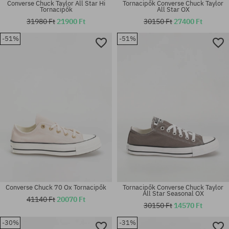
Converse Chuck Taylor All Star Hi
Tornacipők Converse Chuck Taylor
Tornacipők
All Star OX
31980 Ft
21900 Ft
30150 Ft
27400 Ft
-51%
-51%
Elérhető méretek:
Elérhető méretek:
36.5; 37
42.5
Converse Chuck 70 Ox Tornacipők
Tornacipők Converse Chuck Taylor
All Star Seasonal OX
41140 Ft
20070 Ft
30150 Ft
14570 Ft
-30%
-31%
Elérhető méretek:
Elérhető méretek: