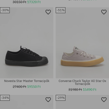
30150 Ft
17320 Ft
-30%
-51%
Elérhető méretek:
Elérhető méretek:
36; 36.5; 37; 39; 39.5; 40; 41
36; 37; 39; 39.5
Novesta Star Master Tornacipők
Converse Chuck Taylor All Star Ox
Tornacipők
27400 Ft
19150 Ft
31980 Ft
15490 Ft
-34%
-29%
Elérhető méretek:
Elérhető méretek:
36
36; 37; 38; 38.5; 41; 45; 46