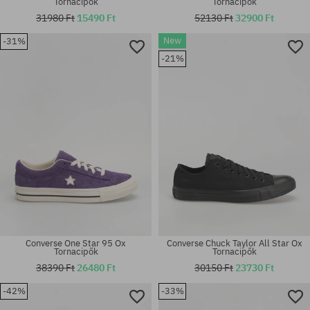
Tornacipők
Tornacipők
31980 Ft
15490 Ft
52130 Ft
32900 Ft
New
-31%
Elérhető méretek:
Elérhető méretek:
-21%
36
40; 44; 44.5
Converse One Star 95 Ox
Converse Chuck Taylor All Star Ox
Tornacipők
Tornacipők
38390 Ft
26480 Ft
30150 Ft
23730 Ft
-42%
-33%
Elérhető méretek:
Elérhető méretek: