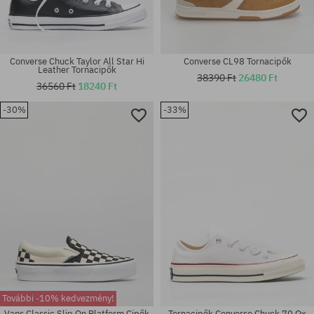
Converse Chuck Taylor All Star Hi
Converse CL98 Tornacipők
Leather Tornacipők
38390 Ft
26480 Ft
36560 Ft
18240 Ft
-30%
-33%
Elérhető méretek:
Elérhető méretek:
36
36.5; 37; 37.5; 38; 39; 39.5; 41
További -10% kedvezmény!
Vans Classic Slip On Platform Cipők
Tornacipők Converse Chuck 70 Ox