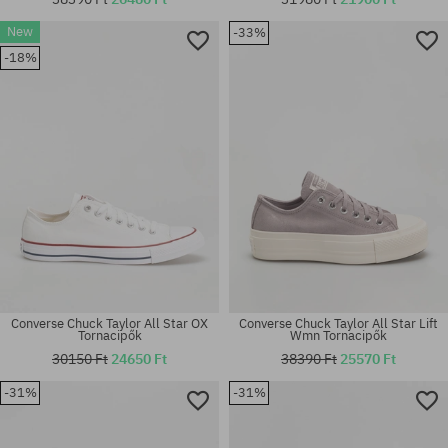
Elérhető méretek:
New
-33%
Elérhető méretek:
41; 42; 42.5; 43; 44; 44.5; 45;
-18%
41; 42; 42.5; 43; 44; 45
46
Converse Chuck Taylor All Star OX
Converse Chuck Taylor All Star Lift
Tornacipők
Wmn Tornacipők
30150 Ft
24650 Ft
38390 Ft
25570 Ft
Elérhető méretek:
-31%
-31%
36; 36.5; 37; 37.5; 38; 39; 39.5;
Elérhető méretek:
40; 41
37; 37.5