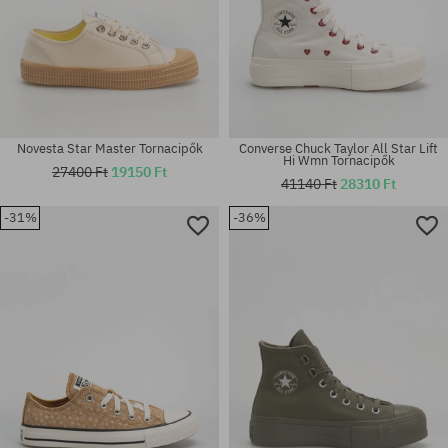
Novesta Star Master Tornacipők
Converse Chuck Taylor All Star Lift
Hi Wmn Tornacipők
27400 Ft
19150 Ft
41140 Ft
28310 Ft
-31%
-36%
Elérhető méretek:
Elérhető méretek:
37
36; 37; 37.5; 38; 39; 39.5; 40