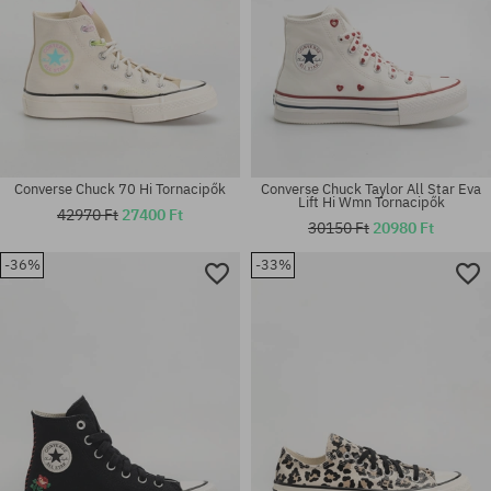
Converse Chuck 70 Hi Tornacipők
Converse Chuck Taylor All Star Eva
Lift Hi Wmn Tornacipők
42970 Ft
27400 Ft
30150 Ft
20980 Ft
-36%
-33%
Elérhető méretek:
Elérhető méretek:
41.5
37.5