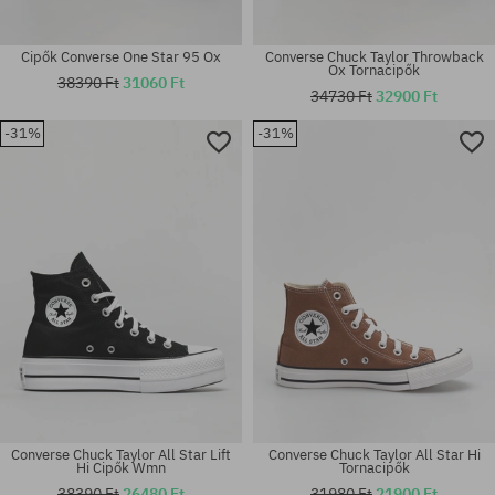
Cipők Converse One Star 95 Ox
Converse Chuck Taylor Throwback
Ox Tornacipők
38390 Ft
31060 Ft
34730 Ft
32900 Ft
-31%
-31%
Elérhető méretek:
Elérhető méretek:
37; 39.5; 40; 42; 42.5; 44
36.5; 37; 38; 39; 39.5; 40; 41
Converse Chuck Taylor All Star Lift
Converse Chuck Taylor All Star Hi
Hi Cipők Wmn
Tornacipők
38390 Ft
26480 Ft
31980 Ft
21900 Ft