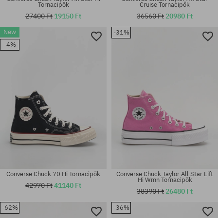
Tornacipők
Cruise Tornacipők
27400 Ft
19150 Ft
36560 Ft
20980 Ft
New
-31%
Elérhető méretek:
Elérhető méretek:
-4%
36; 37; 38
37; 37.5; 38; 39; 39.5; 40; 41
Converse Chuck 70 Hi Tornacipők
Converse Chuck Taylor All Star Lift
Hi Wmn Tornacipők
42970 Ft
41140 Ft
38390 Ft
26480 Ft
-62%
-36%
Elérhető méretek:
Elérhető méretek: