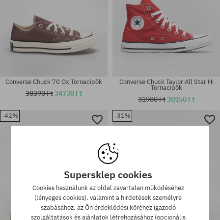
Converse Chuck 70 Ox Tornacipők
Converse Chuck Taylor All Star Hi
Tornacipők
38390 Ft
34730 Ft
31980 Ft
30150 Ft
-42%
-31%
Elérhető méretek:
Elérhető méretek:
36.5
36
Supersklep cookies
Cookies használunk az oldal zavartalan működéséhez
(lényeges cookies), valamint a hirdetések személyre
szabásához, az Ön érdeklődési köréhez igazodó
szolgáltatások és ajánlatok létrehozásához (opcionális