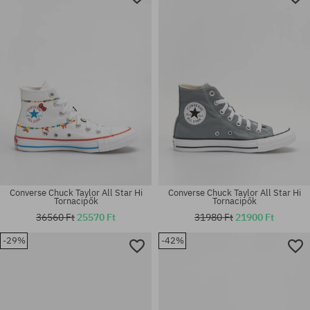
37; 37.5; 41
36.5; 37.5; 38
Converse Chuck Taylor All Star Hi
Converse Chuck Taylor All Star Hi
Tornacipők
Tornacipők
36560 Ft
25570 Ft
31980 Ft
21900 Ft
-29%
-42%
Elérhető méretek:
Elérhető méretek:
39.5
37; 41.5