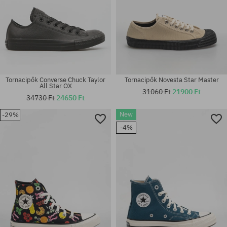
Tornacipők Converse Chuck Taylor
Tornacipők Novesta Star Master
All Star OX
31060 Ft
21900 Ft
34730 Ft
24650 Ft
New
-29%
Elérhető méretek:
Elérhető méretek:
-4%
36; 36.5; 37; 39.5
41; 43; 46