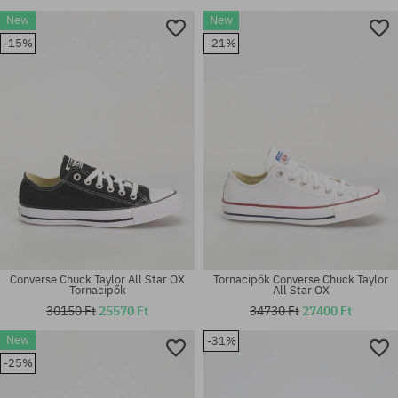
New
New
-15%
-21%
Converse Chuck Taylor All Star OX
Tornacipők Converse Chuck Taylor
Tornacipők
All Star OX
30150 Ft
25570 Ft
34730 Ft
27400 Ft
New
-31%
-25%