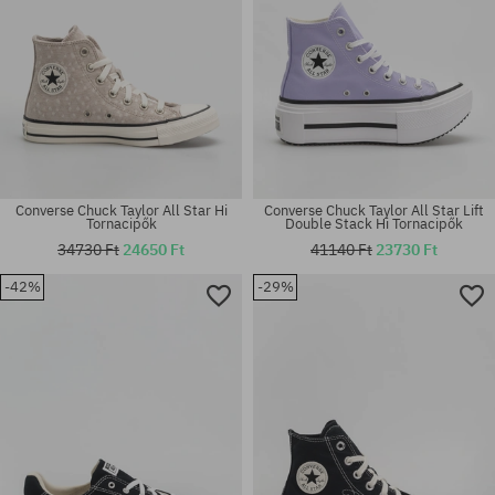
Converse Chuck Taylor All Star Hi
Converse Chuck Taylor All Star Lift
Tornacipők
Double Stack Hi Tornacipők
34730 Ft
24650 Ft
41140 Ft
23730 Ft
-42%
-29%
Elérhető méretek:
Elérhető méretek:
36; 37; 37.5; 38; 39; 40; 41
37; 37.5; 38; 39.5