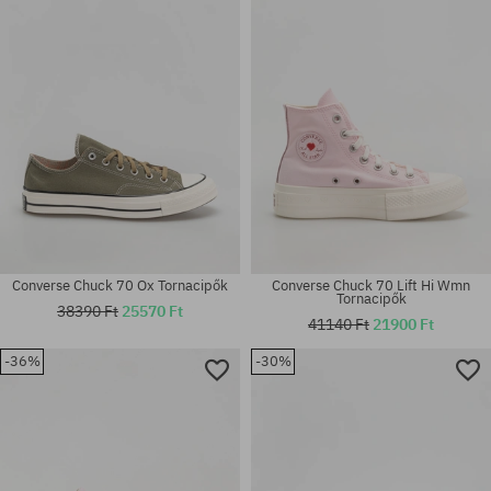
42; 42.5; 43; 44; 44.5; 45; 46
36.5; 37; 37.5; 39; 39.5
Converse Chuck 70 Ox Tornacipők
Converse Chuck 70 Lift Hi Wmn
Tornacipők
38390 Ft
25570 Ft
41140 Ft
21900 Ft
Elérhető méretek:
-36%
-30%
Elérhető méretek:
36.5; 37; 37.5; 38; 39; 39.5; 40;
36; 37; 38; 40
41; 41.5; 42.5; 43; 44; 44.5