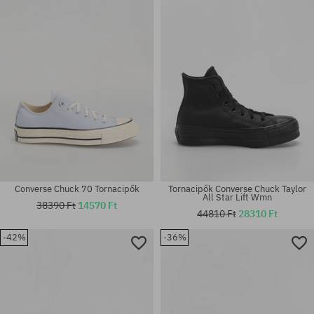
37
37.5
Converse Chuck 70 Tornacipők
Tornacipők Converse Chuck Taylor
All Star Lift Wmn
38390 Ft
14570 Ft
44810 Ft
28310 Ft
-42%
-36%
Elérhető méretek:
Elérhető méretek:
36.5; 37; 37.5; 38; 39; 40
36.5; 37; 37.5; 39; 39.5