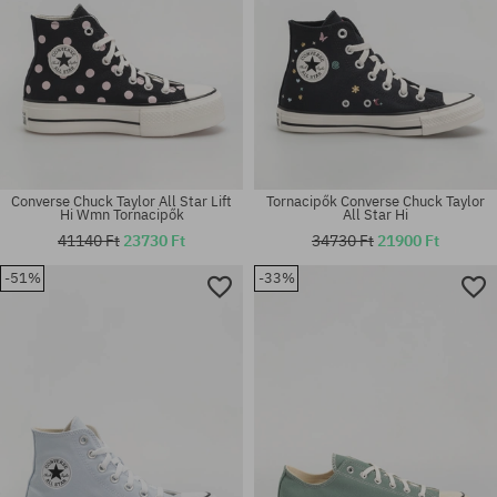
Converse Chuck Taylor All Star Lift
Tornacipők Converse Chuck Taylor
Hi Wmn Tornacipők
All Star Hi
41140 Ft
23730 Ft
34730 Ft
21900 Ft
-51%
-33%
Elérhető méretek:
Elérhető méretek:
37.5
36; 37