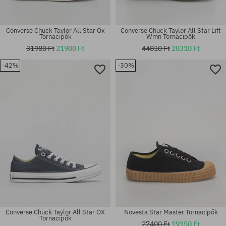
Converse Chuck Taylor All Star Ox
Converse Chuck Taylor All Star Lift
Tornacipők
Wmn Tornacipők
31980 Ft
21900 Ft
44810 Ft
28310 Ft
-42%
-30%
Elérhető méretek:
Elérhető méretek:
37; 45
36.5; 37; 37.5; 39.5
Converse Chuck Taylor All Star OX
Novesta Star Master Tornacipők
Tornacipők
27400 Ft
19150 Ft