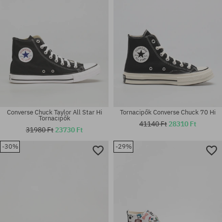
Converse Chuck Taylor All Star Hi
Tornacipők Converse Chuck 70 Hi
Tornacipők
41140 Ft
28310 Ft
31980 Ft
23730 Ft
Elérhető méretek:
Elérhető méretek:
-30%
-29%
36; 36.5; 37; 37.5; 38; 39; 41;
36; 37; 39; 40; 41; 42; 44; 44.5;
42; 43
45; 46