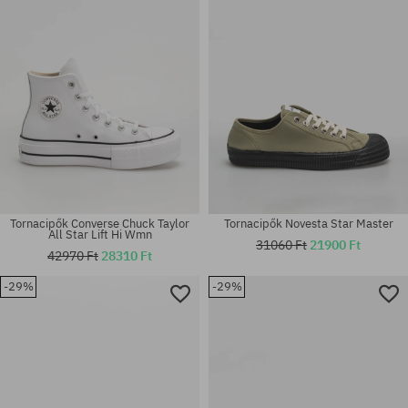
Tornacipők Converse Chuck Taylor
Tornacipők Novesta Star Master
All Star Lift Hi Wmn
31060 Ft
21900 Ft
42970 Ft
28310 Ft
-29%
-29%
Elérhető méretek:
Elérhető méretek:
36; 37; 40; 41; 46
36; 36.5