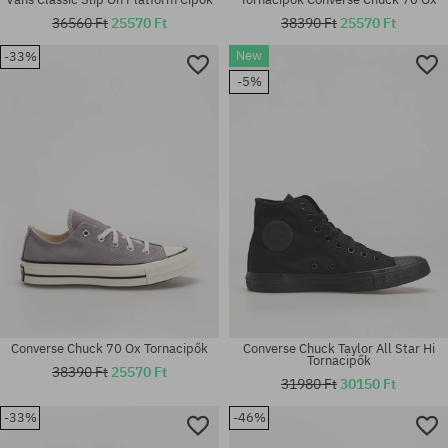
36560 Ft
25570 Ft
38390 Ft
25570 Ft
New
-33%
Elérhető méretek:
Elérhető méretek:
-5%
37
41; 42; 42.5; 43; 44
Converse Chuck 70 Ox Tornacipők
Converse Chuck Taylor All Star Hi
Tornacipők
38390 Ft
25570 Ft
31980 Ft
30150 Ft
-33%
-46%
Elérhető méretek:
Elérhető méretek: