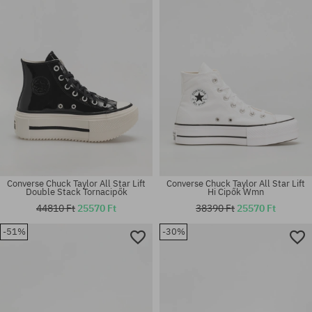
36.5; 41
36; 37; 39; 39.5
Converse Chuck Taylor All Star Lift
Converse Chuck Taylor All Star Lift
Double Stack Tornacipők
Hi Cipők Wmn
44810 Ft
25570 Ft
38390 Ft
25570 Ft
Elérhető méretek:
-51%
-30%
Elérhető méretek:
36.5; 37; 37.5; 38; 39.5; 42;
40; 42; 43; 44
42.5; 43; 44