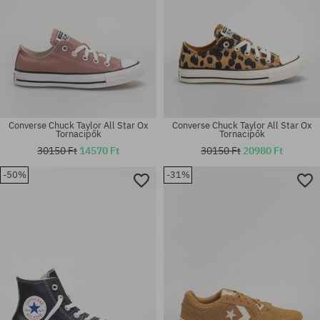
Converse Chuck Taylor All Star Ox
Converse Chuck Taylor All Star Ox
Tornacipők
Tornacipők
30150 Ft
14570 Ft
30150 Ft
20980 Ft
-50%
-31%
Elérhető méretek:
Elérhető méretek:
37
36; 36.5; 37; 40