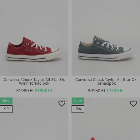
Converse Chuck Taylor All Star Ox
Converse Chuck Taylor All Star Ox
Wmn Tornacipők
Tornacipők
31980 Ft
21900 Ft
30150 Ft
17320 Ft
New
New
Elérhető méretek:
Elérhető méretek:
-9%
-5%
38; 39.5; 41
37; 44; 46