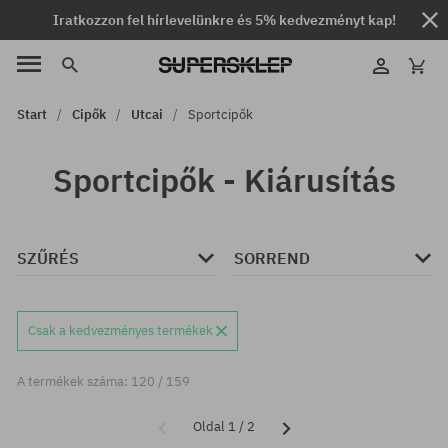
Iratkozzon fel hírlevelünkre és 5% kedvezményt kap!
Start
Cipők
Utcai
Sportcipők
Sportcipők - Kiárusítás
SZŰRÉS
SORREND
Csak a kedvezményes termékek
A termékek száma: 120 / 159
Oldal 1 / 2