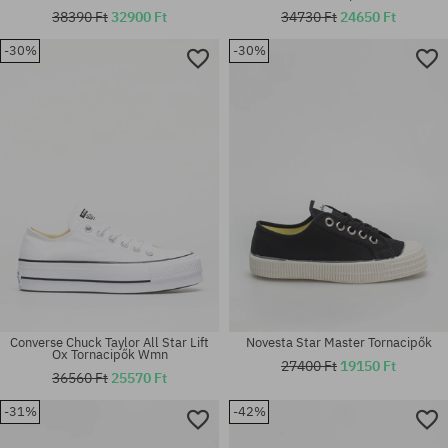
38390 Ft
32900 Ft
34730 Ft
24650 Ft
Elérhető méretek:
-30%
-30%
36; 37; 37.5; 38; 39; 39.5; 40;
Elérhető méretek:
41
36; 37; 38; 44.5; 46
Converse Chuck Taylor All Star Lift
Novesta Star Master Tornacipők
Ox Tornacipők Wmn
27400 Ft
19150 Ft
36560 Ft
25570 Ft
-31%
-42%
Elérhető méretek:
Elérhető méretek:
36.5
36.5; 37; 38; 39.5; 40