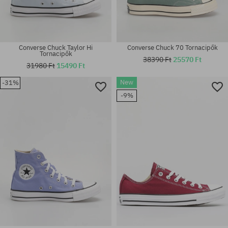
Converse Chuck Taylor Hi
Converse Chuck 70 Tornacipők
Tornacipők
38390 Ft
25570 Ft
31980 Ft
15490 Ft
New
-31%
Elérhető méretek:
Elérhető méretek:
-9%
36; 36.5; 37; 39
37