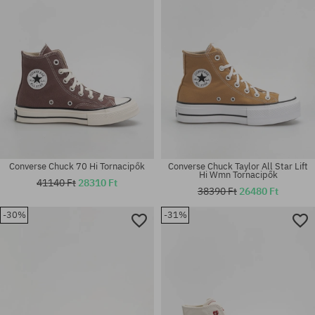
Converse Chuck 70 Hi Tornacipők
Converse Chuck Taylor All Star Lift
Hi Wmn Tornacipők
41140 Ft
28310 Ft
38390 Ft
26480 Ft
Elérhető méretek:
-30%
-31%
36; 36.5; 37; 37.5; 38; 39; 39.5;
Elérhető méretek:
42; 42.5; 43; 44; 44.5; 45; 46
39.5