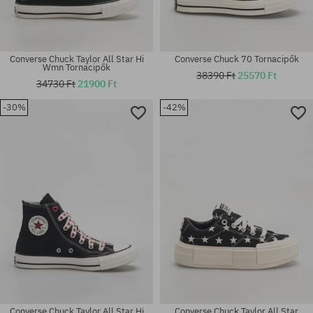
Converse Chuck Taylor All Star Hi
Converse Chuck 70 Tornacipők
Wmn Tornacipők
38390 Ft
25570 Ft
34730 Ft
21900 Ft
-30%
-42%
Elérhető méretek:
Elérhető méretek:
37; 41
38
Converse Chuck Taylor All Star Hi
Converse Chuck Taylor All Star