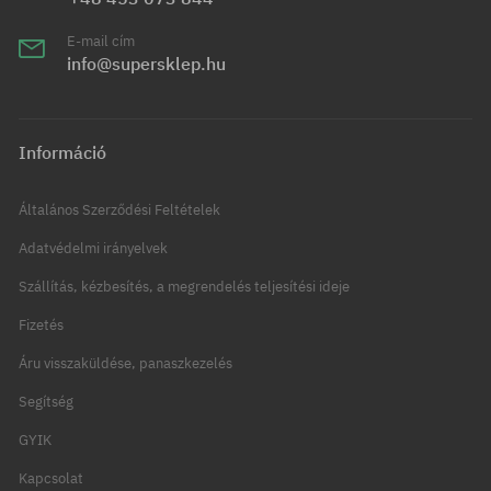
E-mail cím
info@supersklep.hu
Információ
Általános Szerződési Feltételek
Adatvédelmi irányelvek
Szállítás, kézbesítés, a megrendelés teljesítési ideje
Fizetés
Áru visszaküldése, panaszkezelés
Segítség
GYIK
Kapcsolat