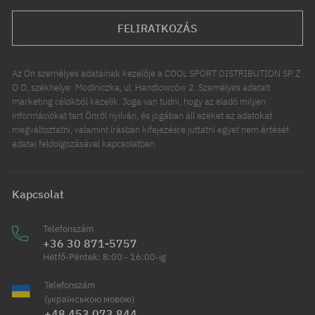
FELIRATKOZÁS
Az Ön személyes adatainak kezelője a COOL SPORT DISTRIBUTION SP Z
O O, székhelye: Modlniczka, ul. Handlowców 2. Személyes adatait
marketing célokból kezelik. Joga van tudni, hogy az eladó milyen
információkat tart Önről nyilván, és jogában áll ezeket az adatokat
megváltoztatni, valamint írásban kifejezésre juttatni egyet nem értését
adatai feldolgozásával kapcsolatban.
Kapcsolat
Telefonszám
+36 30 871-5757
Hétfő-Péntek: 8:00 - 16:00-ig
Telefonszám
(українською мовою)
+48 453 073 844