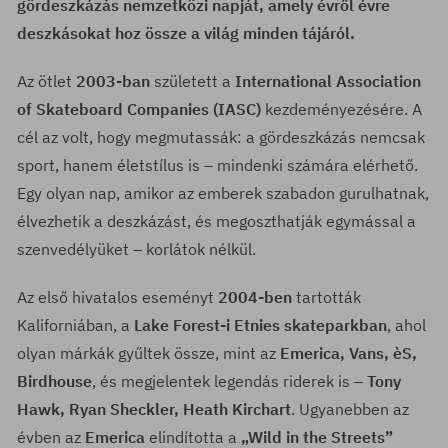
gördeszkázás nemzetközi napját, amely évről évre
deszkásokat hoz össze a világ minden tájáról.
Az ötlet
2003-ban
született a
International Association
of Skateboard Companies (IASC)
kezdeményezésére. A
cél az volt, hogy megmutassák: a gördeszkázás nemcsak
sport, hanem életstílus is – mindenki számára elérhető.
Egy olyan nap, amikor az emberek szabadon gurulhatnak,
élvezhetik a deszkázást, és megoszthatják egymással a
szenvedélyüket – korlátok nélkül.
Az első hivatalos eseményt
2004-ben
tartották
Kaliforniában, a
Lake Forest-i Etnies skateparkban
, ahol
olyan márkák gyűltek össze, mint az
Emerica, Vans, èS,
Birdhouse
, és megjelentek legendás riderek is –
Tony
Hawk, Ryan Sheckler, Heath Kirchart
. Ugyanebben az
évben az
Emerica
elindította a
„Wild in the Streets”