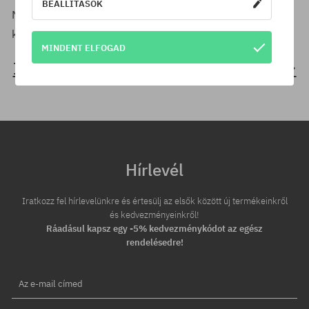
BEÁLLÍTÁSOK
Mert a deszkázáshoz nem kell versenyezni – csak gurulni
kell.
MINDENT ELFOGAD
IRÁNY A GÖRDESZKA KATEGÓRIA →
Hírlevél
Iratkozz fel hírlevelünkre és értesülj az elsők között új termékeinkről
és kedvezményeinkről!
Ráadásul kapsz egy -5% kedvezménykódot az egész
rendelésedre!
Az e-mail címed