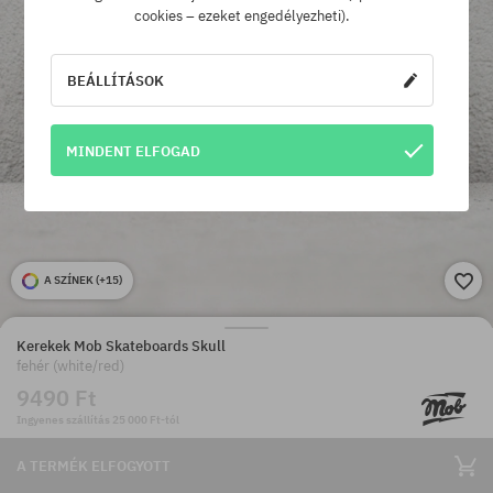
cookies – ezeket engedélyezheti).
BEÁLLÍTÁSOK
MINDENT ELFOGAD
A SZÍNEK (
+15
)
Kerekek Mob Skateboards Skull
fehér (white/red)
9490 Ft
Ingyenes szállítás 25 000 Ft-tól
A TERMÉK ELFOGYOTT