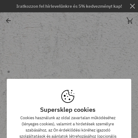
Iratkozzon fel hírlevelünkre és 5% kedvezményt kap!
Supersklep cookies
Cookies használunk az oldal zavartalan működéséhez
(lényeges cookies), valamint a hirdetések személyre
szabásához, az Ön érdeklődési köréhez igazodó
szolgáltatások és ajánlatok létrehozásához (opcionális