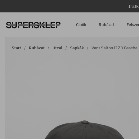
Iratk
Cipők
Ruházat
Felsze
Start
Ruházat
Utcai
Sapkák
Vans Salton II ZD Basebal