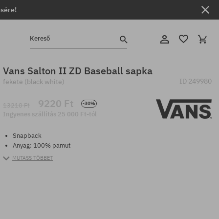
ésére!
Kereső
Vans Salton II ZD Baseball sapka
ID
249980
fekete (black white)
9220 Ft
-30%
13210 Ft
Ingyenes szállítás 25 000 Ft-tól
Snapback
Anyag: 100% pamut
MUTASS TÖBBET