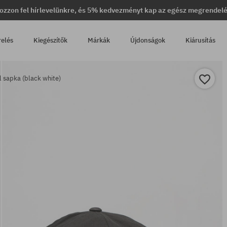
ozzon fel hírlevelünkre, és 5% kedvezményt kap az egész megrendel
relés
Kiegészítők
Márkák
Újdonságok
Kiárusítás
l sapka (black white)