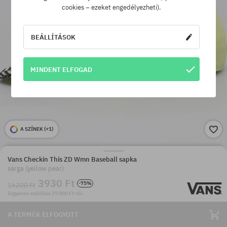
cookies – ezeket engedélyezheti).
BEÁLLÍTÁSOK
MINDENT ELFOGAD
A SZÍNEK (
+1
)
Vans Checkin This ZD Wmn Baseball sapka
sárga (yellow pear)
3930 Ft
-75%
16200 Ft
Ingyenes szállítás 25 000 Ft-tól
A TERMÉK ELFOGYOTT