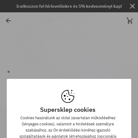
Iratkozzon fel hírlevelünkre és 5% kedvezményt kap!
Supersklep cookies
Cookies használunk az oldal zavartalan működéséhez
(lényeges cookies), valamint a hirdetések személyre
szabásához, az Ön érdeklődési köréhez igazodó
szolgáltatások és ajánlatok létrehozásához (opcionális