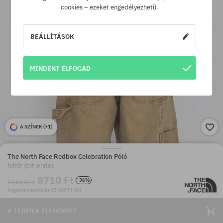
cookies – ezeket engedélyezheti).
BEÁLLÍTÁSOK
MINDENT ELFOGAD
A SZÍNEK (
+1
)
The North Face Redbox Celebration Póló
fehér (tnf white)
8710 Ft
-36%
13660 Ft
Ingyenes szállítás 25 000 Ft-tól
A TERMÉK ELFOGYOTT