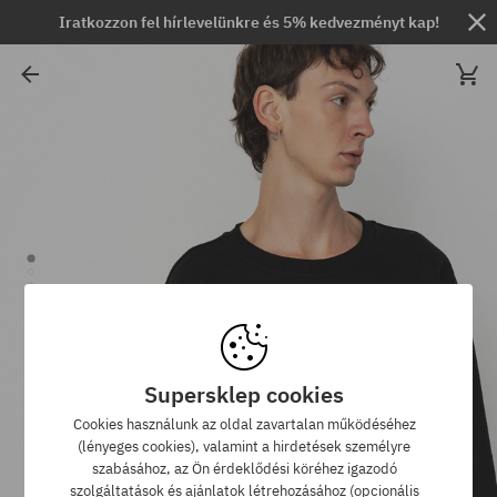
Iratkozzon fel hírlevelünkre és 5% kedvezményt kap!
Supersklep cookies
Cookies használunk az oldal zavartalan működéséhez
(lényeges cookies), valamint a hirdetések személyre
szabásához, az Ön érdeklődési köréhez igazodó
szolgáltatások és ajánlatok létrehozásához (opcionális