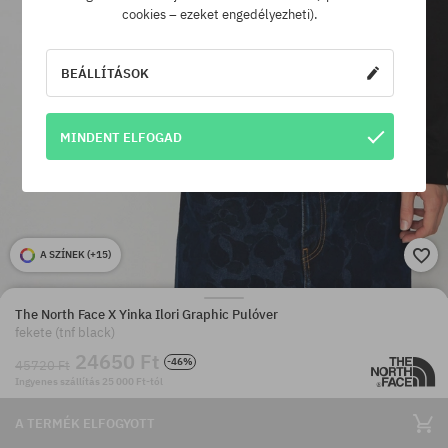
cookies – ezeket engedélyezheti).
BEÁLLÍTÁSOK
MINDENT ELFOGAD
A SZÍNEK (
+15
)
The North Face X Yinka Ilori Graphic Pulóver
fekete (tnf black)
24650 Ft
-46%
45720 Ft
Ingyenes szállítás 25 000 Ft-tól
A TERMÉK ELFOGYOTT