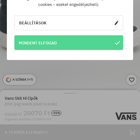
cookies – ezeket engedélyezheti).
BEÁLLÍTÁSOK
MINDENT ELFOGAD
A SZÍNEK (
+7
)
Vans Sk8 Hi Cipők
zöld (pig suede plaid scarab)
20070 Ft
-51%
41140 Ft
Ingyenes szállítás 25 000 Ft-tól
A TERMÉK ELFOGYOTT