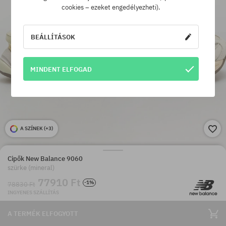
cookies – ezeket engedélyezheti).
BEÁLLÍTÁSOK
MINDENT ELFOGAD
A SZÍNEK (
+3
)
Cipők New Balance 9060
szürke (mineral)
77910 Ft
-1%
78830 Ft
INGYENES SZÁLLÍTÁS
A TERMÉK ELFOGYOTT