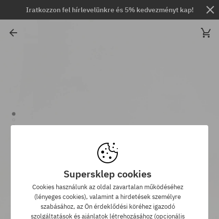
Iratkozzon fel hírlevelünkre és 5% kedvezményt kap!
Supersklep cookies
Cookies használunk az oldal zavartalan működéséhez
(lényeges cookies), valamint a hirdetések személyre
szabásához, az Ön érdeklődési köréhez igazodó
szolgáltatások és ajánlatok létrehozásához (opcionális