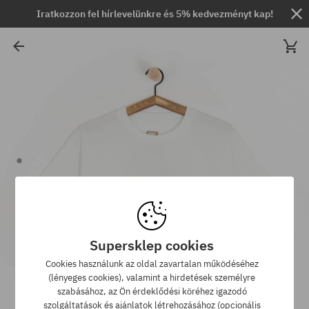
Iratkozzon fel hírlevelünkre és 5% kedvezményt kap!
Supersklep cookies
Cookies használunk az oldal zavartalan működéséhez
(lényeges cookies), valamint a hirdetések személyre
szabásához, az Ön érdeklődési köréhez igazodó
szolgáltatások és ajánlatok létrehozásához (opcionális