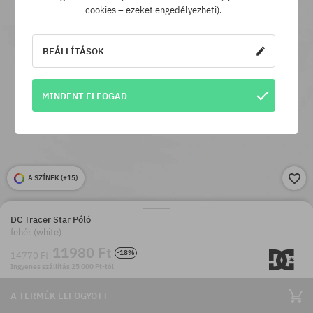
cookies – ezeket engedélyezheti).
BEÁLLÍTÁSOK
MINDENT ELFOGAD
A SZÍNEK (
+15
)
DC Tracer Star Póló
fehér (white)
11980 Ft
-18%
14770 Ft
Ingyenes szállítás 25 000 Ft-tól
A TERMÉK ELFOGYOTT