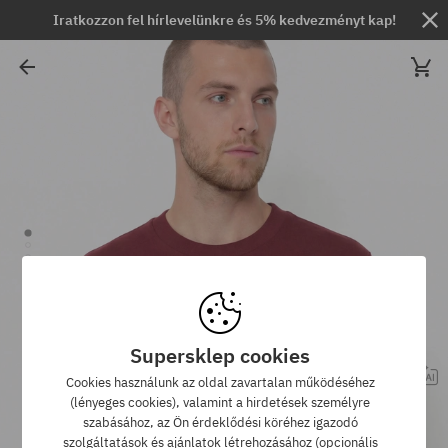
Iratkozzon fel hírlevelünkre és 5% kedvezményt kap!
Supersklep cookies
Cookies használunk az oldal zavartalan működéséhez
(lényeges cookies), valamint a hirdetések személyre
szabásához, az Ön érdeklődési köréhez igazodó
szolgáltatások és ajánlatok létrehozásához (opcionális