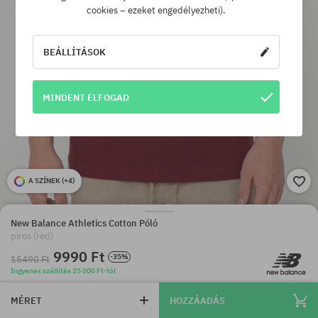
cookies – ezeket engedélyezheti).
BEÁLLÍTÁSOK
MINDENT ELFOGAD
A SZÍNEK (
+4
)
New Balance Athletics Cotton Póló
piros (red)
9990 Ft
-35%
15490 Ft
Ingyenes szállítás 25 000 Ft-tól
MÉRET
HOZZÁADÁS