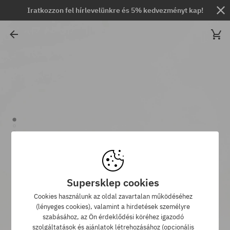
Iratkozzon fel hírlevelünkre és 5% kedvezményt kap!
Supersklep cookies
Cookies használunk az oldal zavartalan működéséhez
(lényeges cookies), valamint a hirdetések személyre
szabásához, az Ön érdeklődési köréhez igazodó
szolgáltatások és ajánlatok létrehozásához (opcionális