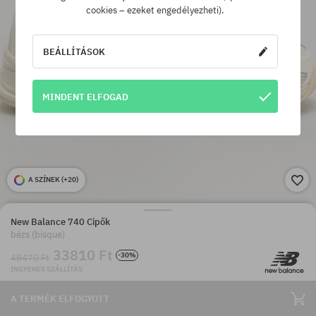
cookies – ezeket engedélyezheti).
BEÁLLÍTÁSOK
MINDENT ELFOGAD
A SZÍNEK (
+20
)
New Balance 740 Cipők
bézs (bisque)
33810 Ft
-30%
48470 Ft
INGYENES SZÁLLÍTÁS
A TERMÉK ELFOGYOTT