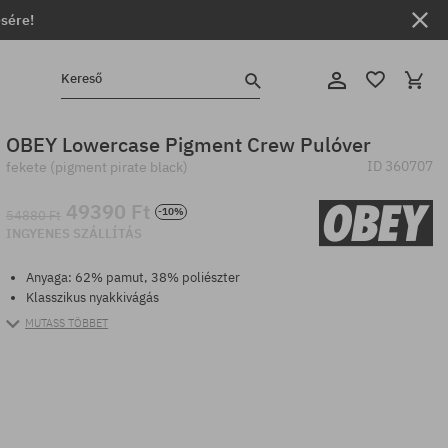
ésére!
Kereső
OBEY Lowercase Pigment Crew Pulóver
ID
360707
fekete (pigment pirate black)
49390 Ft
-10%
54880 Ft
INGYENES SZÁLLÍTÁS
Anyaga: 62% pamut, 38% poliészter
Klasszikus nyakkivágás
MUTASS TÖBBET