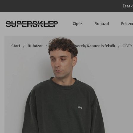
Iratk
Cipők
Ruházat
Felsze
Start
Ruházat
Utcai
Pulóverek/Kapucnis felsők
OBEY 