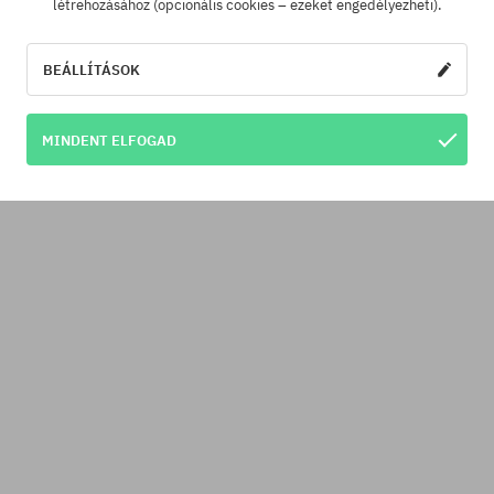
létrehozásához (opcionális cookies – ezeket engedélyezheti).
BEÁLLÍTÁSOK
MINDENT ELFOGAD