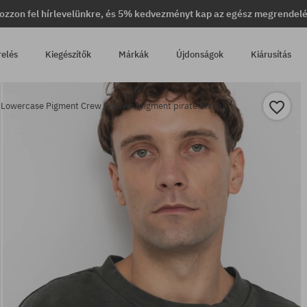
ozzon fel hírlevelünkre, és 5% kedvezményt kap az egész megrendel
relés
Kiegészítők
Márkák
Újdonságok
Kiárusítás
Lowercase Pigment Crew Pulóver (pigment pirate black)