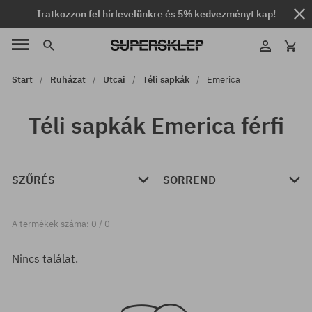
Iratkozzon fel hírlevelünkre és 5% kedvezményt kap!
Start
Ruházat
Utcai
Téli sapkák
Emerica
Téli sapkák Emerica férfi
SZŰRÉS
SORREND
A termékek száma: 0 / 0
Nincs találat.