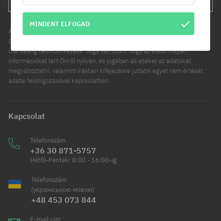
MINDENT ELFOGAD
Az Ön személyes adatainak kezelője a COOL SPORT DISTRIBUTION SP Z
O O, székhelye: Modlniczka, ul. Handlowców 2. Személyes adatait
marketing célokból kezelik. Joga van tudni, hogy az eladó milyen
információkat tart Önről nyilván, és jogában áll ezeket az adatokat
megváltoztatni, valamint írásban kifejezésre juttatni egyet nem értését
adatai feldolgozásával kapcsolatban.
Kapcsolat
Telefonszám
+36 30 871-5757
Hétfő-Péntek: 8:00 - 16:00-ig
Telefonszám
(українською мовою)
+48 453 073 844
E-mail cím