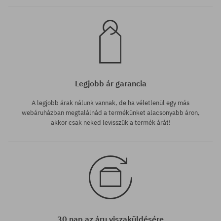
Legjobb ár garancia
A legjobb árak nálunk vannak, de ha véletlenül egy más
webáruházban megtalálnád a termékünket alacsonyabb áron,
akkor csak neked levisszük a termék árát!
30 nap az áru viszaküldésére