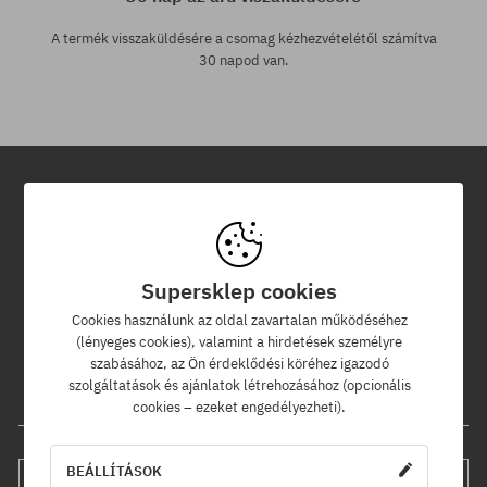
A termék visszaküldésére a csomag kézhezvételétől számítva
30 napod van.
Hírlevél
Iratkozz fel hírlevelünkre és értesülj az elsők között új termékeinkről
Supersklep cookies
és kedvezményeinkről!
Ráadásul kapsz egy -5% kedvezménykódot az egész
Cookies használunk az oldal zavartalan működéséhez
rendelésedre!
(lényeges cookies), valamint a hirdetések személyre
szabásához, az Ön érdeklődési köréhez igazodó
szolgáltatások és ajánlatok létrehozásához (opcionális
Az e-mail címed
cookies – ezeket engedélyezheti).
BEÁLLÍTÁSOK
FELIRATKOZÁS