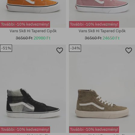
További -10% kedvezmény!
További -10% kedvezmény!
Vans Sk8 Hi Tapered Cipők
Vans Sk8 Hi Tapered Cipők
36560 Ft
20980 Ft
36560 Ft
24650 Ft
-51%
-34%
Elérhető méretek:
Elérhető méretek:
40.5; 41; 42; 42.5; 43; 44.5; 45;
36.5; 37; 38
46; 47; 48
További -10% kedvezmény!
További -10% kedvezmény!