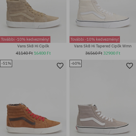
További -10% kedvezmény!
További -10% kedvezmény!
Vans Sk8 Hi Cipők
Vans Sk8 Hi Tapered Cipők Wmn
41140 Ft
16400 Ft
36560 Ft
32900 Ft
-51%
-60%
Elérhető méretek:
Elérhető méretek:
36; 36.5; 37; 38
36; 36.5; 37; 38.5; 40; 40.5