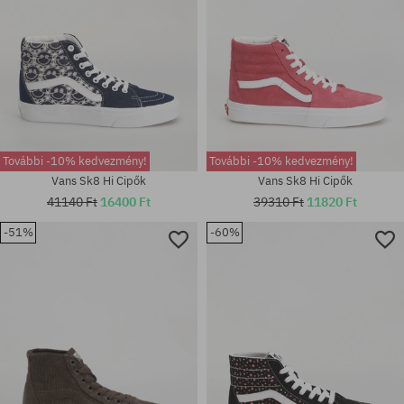
További -10% kedvezmény!
További -10% kedvezmény!
Vans Sk8 Hi Cipők
Vans Sk8 Hi Cipők
41140 Ft
16400 Ft
39310 Ft
11820 Ft
-51%
-60%
Elérhető méretek:
Elérhető méretek:
36; 36.5; 37
36; 36.5; 37; 38; 38.5; 40; 40.5