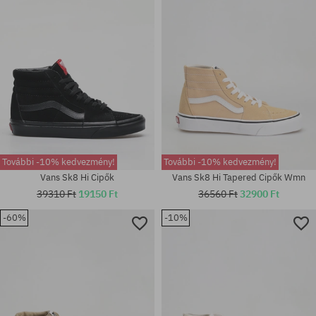
44.5
41; 42.5; 43; 44; 44.5; 45
További -10% kedvezmény!
További -10% kedvezmény!
Vans Sk8 Hi Cipők
Vans Sk8 Hi Tapered Cipők Wmn
39310 Ft
19150 Ft
36560 Ft
32900 Ft
-60%
-10%
Elérhető méretek:
Elérhető méretek:
41; 44
42.5