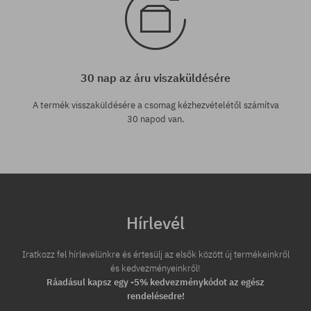
30 nap az áru viszaküldésére
A termék visszaküldésére a csomag kézhezvételétől számítva
30 napod van.
Hírlevél
Iratkozz fel hírlevelünkre és értesülj az elsők között új termékeinkről
és kedvezményeinkről!
Ráadásul kapsz egy -5% kedvezménykódot az egész
rendelésedre!