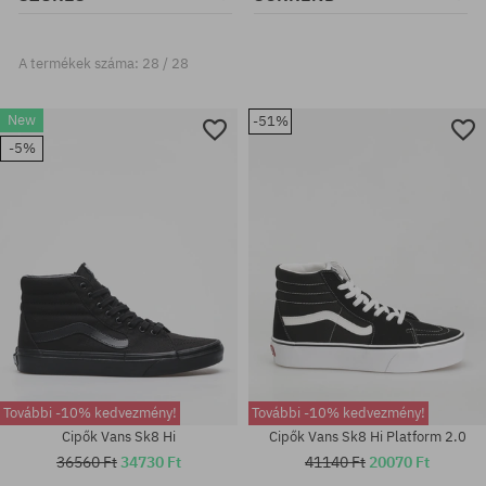
A termékek száma: 28 / 28
New
-51%
-5%
További -10% kedvezmény!
További -10% kedvezmény!
Cipők Vans Sk8 Hi
Cipők Vans Sk8 Hi Platform 2.0
36560 Ft
34730 Ft
41140 Ft
20070 Ft