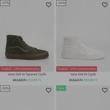
-37%
-50%
További -10% kedvezmény!
További -10% kedvezmény!
Vans Sk8 Hi Tapered Cipők
Vans Sk8 Hi Cipők
41140 Ft
25570 Ft
36560 Ft
18240 Ft
New
-50%
Elérhető méretek:
Elérhető méretek:
42; 42.5; 44.5
36.5