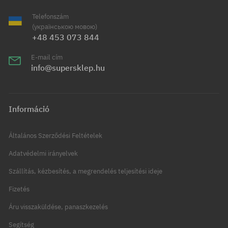
Telefonszám
(українською мовою)
+48 453 073 844
E-mail cím
info@supersklep.hu
Információ
Általános Szerződési Feltételek
Adatvédelmi irányelvek
Szállítás, kézbesítés, a megrendelés teljesítési ideje
Fizetés
Áru visszaküldése, panaszkezelés
Segítség