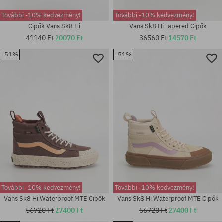
További -10% kedvezmény!
További -10% kedvezmény!
Cipők Vans Sk8 Hi
Vans Sk8 Hi Tapered Cipők
41140 Ft
20070 Ft
36560 Ft
14570 Ft
-51%
-51%
Elérhető méretek:
Elérhető méretek:
40
36.5
További -10% kedvezmény!
További -10% kedvezmény!
Vans Sk8 Hi Waterproof MTE Cipők
Vans Sk8 Hi Waterproof MTE Cipők
56720 Ft
27400 Ft
56720 Ft
27400 Ft