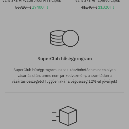
Vans Sk8 Hi Waterproof MTE Cipők
Vans Sk8 Hi Tapered Cipők
56720 Ft
27400 Ft
41140 Ft
11820 Ft
Elérhető méretek:
Elérhető méretek:
36; 36.5; 37; 38; 38.5; 39
36
SuperClub hűségprogram
SuperClub hűségprogramunknak köszönhetően minden olyan
vásárlás után, amire nem jár kedvezmény, a számládon a
vásárlás összegétől függően akár a végösszeg 12%-át jóváírjuk!
Elérhető méretek:
Elérhető méretek: