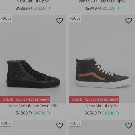
Vans Sk8 Hi Cipők
Vans Sk8 Hi Tapered Cipők
39310 Ft
19150 Ft
42970 Ft
28310 Ft
-36%
-50%
Elérhető méretek:
Elérhető méretek:
36; 36.5; 38
36; 36.5; 37; 38; 39; 40.5
További -10% kedvezmény!
További -10% kedvezmény!
Vans Sk8 Hi Gore Tex Cipők
Vans Sk8 Hi Cipők
54880 Ft
34730 Ft
36560 Ft
18240 Ft
-51%
-10%
Elérhető méretek:
Elérhető méretek: