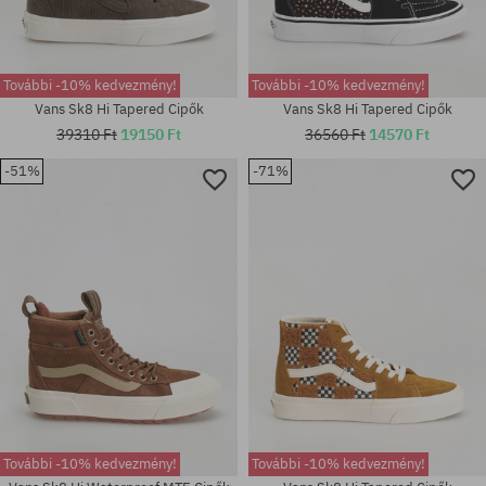
További -10% kedvezmény!
További -10% kedvezmény!
Vans Sk8 Hi Tapered Cipők
Vans Sk8 Hi Tapered Cipők
39310 Ft
19150 Ft
36560 Ft
14570 Ft
-51%
-71%
Elérhető méretek:
Elérhető méretek:
36; 36.5; 37; 38; 38.5; 40; 40.5
36
További -10% kedvezmény!
További -10% kedvezmény!