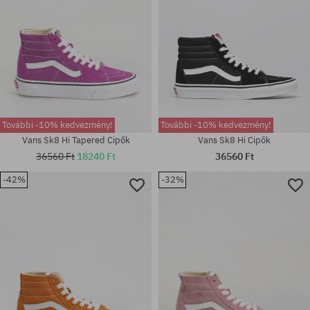
További -10% kedvezmény!
További -10% kedvezmény!
Vans Sk8 Hi Tapered Cipők
Vans Sk8 Hi Cipők
36560 Ft
18240 Ft
36560 Ft
-42%
-32%
Elérhető méretek:
Elérhető méretek:
43; 44
36; 36.5; 37; 38; 38.5; 40; 40.5