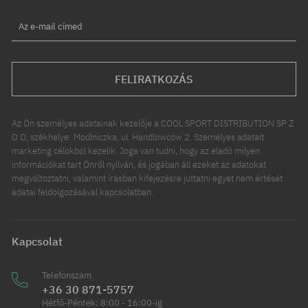
Az e-mail címed
FELIRATKOZÁS
Az Ön személyes adatainak kezelője a COOL SPORT DISTRIBUTION SP Z
O O, székhelye: Modlniczka, ul. Handlowców 2. Személyes adatait
marketing célokból kezelik. Joga van tudni, hogy az eladó milyen
információkat tart Önről nyilván, és jogában áll ezeket az adatokat
megváltoztatni, valamint írásban kifejezésre juttatni egyet nem értését
adatai feldolgozásával kapcsolatban.
Kapcsolat
Telefonszám
+36 30 871-5757
Hétfő-Péntek: 8:00 - 16:00-ig