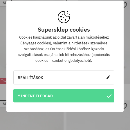
-60%
-50%
Elérhető méretek:
Elérhető méretek:
41
36; 36.5; 37; 39; 40.5
Supersklep cookies
Cookies használunk az oldal zavartalan működéséhez
(lényeges cookies), valamint a hirdetések személyre
szabásához, az Ön érdeklődési köréhez igazodó
szolgáltatások és ajánlatok létrehozásához (opcionális
cookies – ezeket engedélyezheti).
BEÁLLÍTÁSOK
További -10% kedvezmény!
További -10% kedvezmény!
Vans Sk8 Hi Tapered Cipők
Vans Sk8 Hi Tapered Cipők
36560 Ft
14570 Ft
36560 Ft
18240 Ft
MINDENT ELFOGAD
-60%
-69%
Elérhető méretek:
Elérhető méretek:
36
38; 38.5