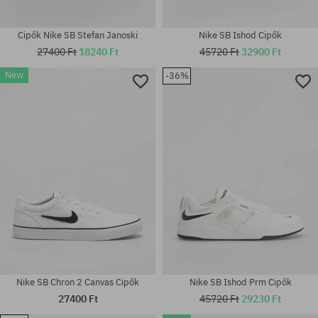
Cipők Nike SB Stefan Janoski
Nike SB Ishod Cipők
27400 Ft
18240 Ft
45720 Ft
32900 Ft
Elérhető méretek:
New
-36%
38; 38.5; 40; 40.5; 41; 42; 42.5;
Elérhető méretek:
43; 44; 44.5; 45; 46; 47.5; 48.5;
37.5; 38.5; 40.5; 48.5
49.5
Nike SB Chron 2 Canvas Cipők
Nike SB Ishod Prm Cipők
27400 Ft
45720 Ft
29230 Ft