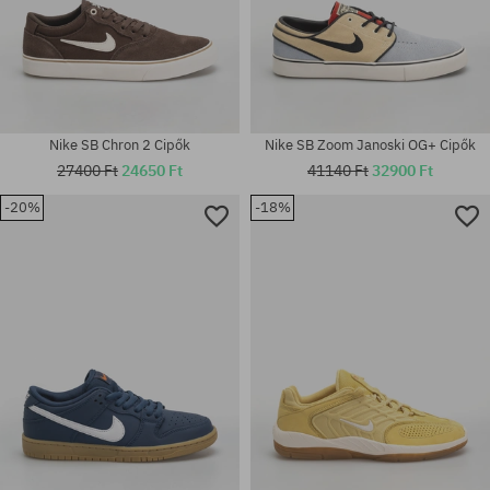
Nike SB Chron 2 Cipők
Nike SB Zoom Janoski OG+ Cipők
27400 Ft
24650 Ft
41140 Ft
32900 Ft
-20%
-18%
Elérhető méretek:
42; 42.5; 43; 44; 45; 45.5; 46;
Elérhető méretek:
47.5
40.5; 44