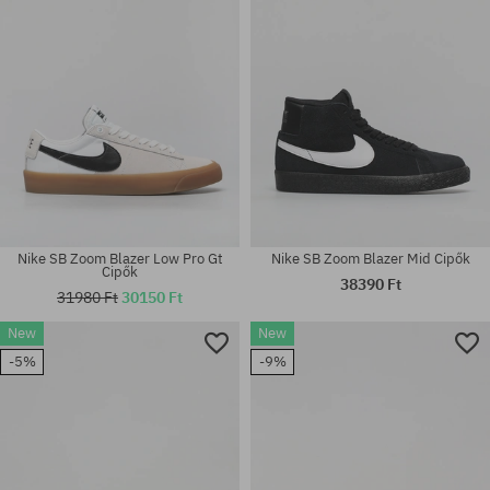
Nike SB Zoom Blazer Low Pro Gt
Nike SB Zoom Blazer Mid Cipők
Cipők
38390 Ft
31980 Ft
30150 Ft
New
New
Elérhető méretek:
Elérhető méretek:
-5%
-9%
42; 42.5; 45; 45.5; 46; 47.5
45.5