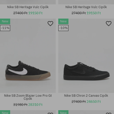
Nike SB Heritage Vulc Cipők
Nike SB Heritage Vulc Cipők
27400 Ft
19150 Ft
27400 Ft
19150 Ft
New
New
Elérhető méretek:
Elérhető méretek:
-11%
-10%
37.5; 38; 38.5; 39; 40; 40.5; 41;
36.5; 37.5; 38; 38.5; 39; 40;
42; 42.5; 43; 44; 44.5; 45; 45.5
40.5; 41; 42; 48.5
Nike SB Zoom Blazer Low Pro Gt
Nike SB Chron 2 Canvas Cipők
Cipők
27400 Ft
24650 Ft
31980 Ft
28310 Ft
New
New
Elérhető méretek: