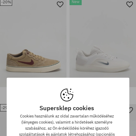
New
-20%
Elérhető méretek:
Elérhető méretek:
37.5; 39
39
Nike SB Chron 2 Cipők
Nike SB Zoom Nyjah 4 Cipők
27400 Ft
21900 Ft
43890 Ft
Supersklep cookies
-29%
-29%
Cookies használunk az oldal zavartalan működéséhez
Elérhető méretek:
Elérhető méretek:
(lényeges cookies), valamint a hirdetések személyre
41; 42; 44; 45.5
42
szabásához, az Ön érdeklődési köréhez igazodó
szolgáltatások és ajánlatok létrehozásához (opcionális