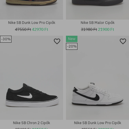
Nike SB Dunk Low Pro Cipők
Nike SB Malor Cipők
47550 Ft
42970 Ft
31980 Ft
21900 Ft
New
-30%
-20%
Elérhető méretek:
Elérhető méretek:
41
39; 44.5; 45; 45.5; 47.5
Nike SB Chron 2 Cipők
Nike SB Dunk Low Pro Cipők