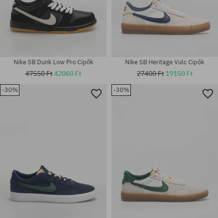
Nike SB Dunk Low Pro Cipők
Nike SB Heritage Vulc Cipők
47550 Ft
42060 Ft
27400 Ft
19150 Ft
-30%
-30%
Elérhető méretek:
Elérhető méretek:
38.5; 39; 40; 40.5; 41; 42; 42.5;
40.5
43; 44; 44.5; 45; 45.5; 46; 47.5