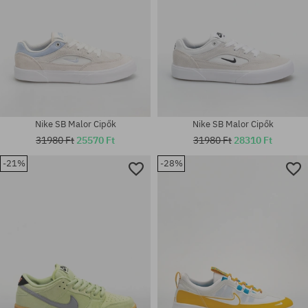
Nike SB Malor Cipők
Nike SB Malor Cipők
31980 Ft
25570 Ft
31980 Ft
28310 Ft
Elérhető méretek:
Elérhető méretek:
-21%
-28%
37.5; 38; 38.5; 39; 40; 40.5; 41;
38; 38.5; 39; 40; 40.5; 41; 42;
42; 42.5; 43; 44; 44.5; 45; 45.5;
42.5; 43; 44; 44.5; 45; 45.5; 46;
46; 47.5; 48.5
47.5