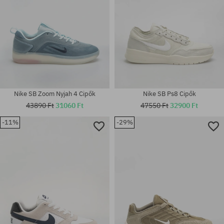
Nike SB Zoom Nyjah 4 Cipők
Nike SB Ps8 Cipők
43890 Ft
31060 Ft
47550 Ft
32900 Ft
Elérhető méretek:
-11%
-29%
Elérhető méretek:
36.5; 37.5; 38; 38.5; 39; 40;
36.5; 40; 40.5; 42; 42.5; 43; 44;
40.5; 41; 42; 42.5; 43; 44; 44.5;
44.5; 45; 45.5; 46; 47.5
45; 45.5; 46; 47.5; 48.5