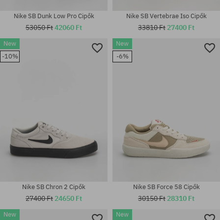
Nike SB Dunk Low Pro Cipők
Nike SB Vertebrae Iso Cipők
53050 Ft
42060 Ft
33810 Ft
27400 Ft
New
New
Elérhető méretek:
-10%
-6%
37.5; 38; 38.5; 39; 40; 40.5; 41;
Elérhető méretek:
42; 44
40
Nike SB Chron 2 Cipők
Nike SB Force 58 Cipők
27400 Ft
24650 Ft
30150 Ft
28310 Ft
New
New