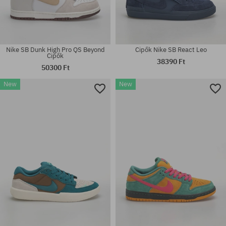
Nike SB Dunk High Pro QS Beyond
Cipők Nike SB React Leo
Cipők
38390 Ft
50300 Ft
New
New
Elérhető méretek:
Elérhető méretek:
40; 40.5; 41
40.5; 41