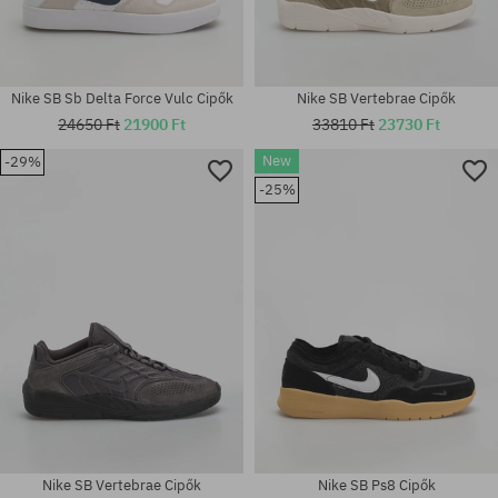
Nike SB Sb Delta Force Vulc Cipők
Nike SB Vertebrae Cipők
24650 Ft
21900 Ft
33810 Ft
23730 Ft
New
-29%
-25%
Elérhető méretek:
Elérhető méretek:
42.5; 44; 45; 45.5; 46
42; 44.5; 45.5; 47.5
Nike SB Vertebrae Cipők
Nike SB Ps8 Cipők