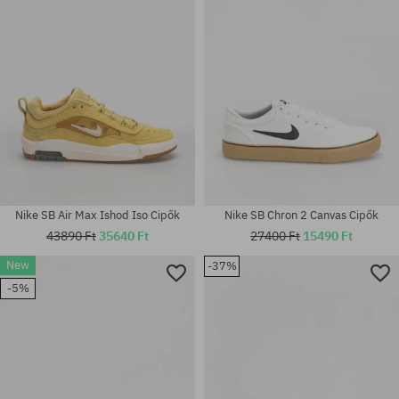
Nike SB Air Max Ishod Iso Cipők
Nike SB Chron 2 Canvas Cipők
43890 Ft
35640 Ft
27400 Ft
15490 Ft
New
-37%
Elérhető méretek:
40; 40.5; 41; 42; 42.5; 44.5; 45;
Elérhető méretek:
-5%
45.5; 46; 47.5
42.5; 43; 44; 44.5; 45