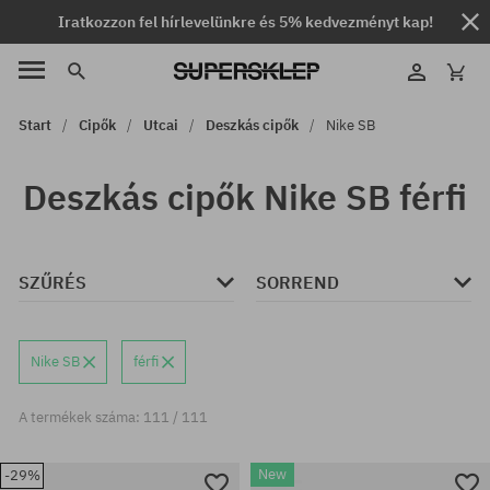
Iratkozzon fel hírlevelünkre és 5% kedvezményt kap!
Start
Cipők
Utcai
Deszkás cipők
Nike SB
Deszkás cipők Nike SB férfi
SZŰRÉS
SORREND
Nike SB
férfi
A termékek száma: 111 / 111
New
-29%