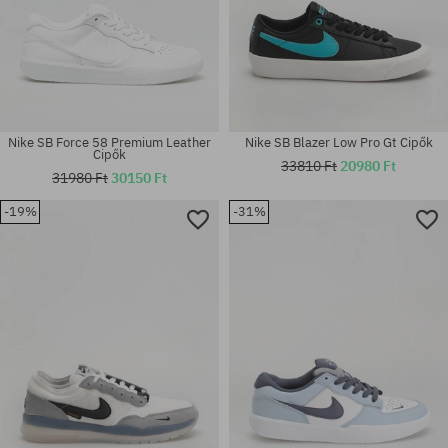
Nike SB Force 58 Premium Leather
Nike SB Blazer Low Pro Gt Cipők
Cipők
33810 Ft
20980 Ft
31980 Ft
30150 Ft
-19%
-31%
Elérhető méretek:
Elérhető méretek:
42; 44; 45
37.5; 39; 40.5