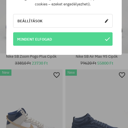
cookies – ezeket engedélyezheti).
BEÁLLÍTÁSOK
MINDENT ELFOGAD
Nike SB Zoom Pogo Plus Cipők
Nike SB Air Max 95 Cipők
33810 Ft
23730 Ft
79620 Ft
55800 Ft
New
New
Elérhető méretek:
Elérhető méretek:
41; 42; 42.5; 44; 44.5; 45.5; 46;
36.5; 37.5
47.5