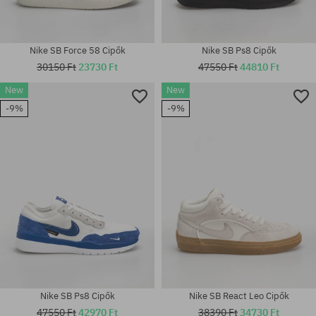
Nike SB Force 58 Cipők
Nike SB Ps8 Cipők
30150 Ft
23730 Ft
47550 Ft
44810 Ft
New
New
Elérhető méretek:
Elérhető méretek:
41; 42; 42.5; 43; 44; 44.5; 45;
-9%
-9%
42; 42.5; 44; 44.5; 45; 45.5
45.5
Nike SB Ps8 Cipők
Nike SB React Leo Cipők
47550 Ft
42970 Ft
38390 Ft
34730 Ft