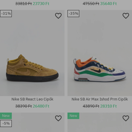
33810 Ft
23730 Ft
47550 Ft
35640 Ft
-31%
-35%
Elérhető méretek:
Elérhető méretek:
40; 40.5; 41; 42.5; 43; 44; 44.5;
38.5; 39; 45.5
45; 45.5; 46
Nike SB React Leo Cipők
Nike SB Air Max Ishod Prm Cipők
38390 Ft
26480 Ft
43890 Ft
28310 Ft
New
New
Elérhető méretek:
-5%
Elérhető méretek:
41; 42; 42.5; 43; 44; 44.5; 45;
40.5
45.5; 46; 47.5