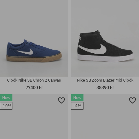
40; 41; 42; 42.5; 43; 44; 44.5;
39; 40; 40.5; 41; 42; 42.5; 43;
45; 45.5; 46; 47.5
44; 44.5; 45; 45.5; 46; 47.5
Cipők Nike SB Chron 2 Canvas
Nike SB Zoom Blazer Mid Cipők
27400 Ft
38390 Ft
New
New
Elérhető méretek:
Elérhető méretek:
-10%
-4%
41; 42; 42.5; 43; 44; 44.5; 45;
38.5; 39; 40; 40.5; 41; 42; 42.5;
45.5; 46; 47.5
43; 44; 44.5; 45; 45.5; 46; 47.5