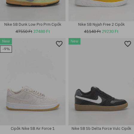
Nike SB Dunk Low Pro Prm Cipők
Nike SB Nyjah Free 2 Cipők
47550 Ft
37480 Ft
41140 Ft
29230 Ft
New
New
Elérhető méretek:
Elérhető méretek:
-9%
38; 38.5; 39; 40; 40.5; 41; 42;
37.5; 38; 38.5; 40; 40.5; 41; 42;
42.5; 43; 44; 44.5; 45; 45.5; 46
42.5; 44.5; 45.5; 47.5; 48.5
Cipők Nike SB Air Force 1
Nike SB Sb Delta Force Vulc Cipők