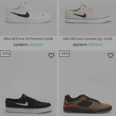
Nike SB Force 58 Premium Cipők
Nike SB Zoom Janoski Og+ Cipők
31980 Ft
30150 Ft
38390 Ft
34730 Ft
Elérhető méretek:
-33%
-28%
38; 38.5; 39; 40; 40.5; 41; 42;
42.5; 43; 44; 44.5; 45; 45.5; 46;
Elérhető méretek:
48.5
37.5; 41; 45; 47.5