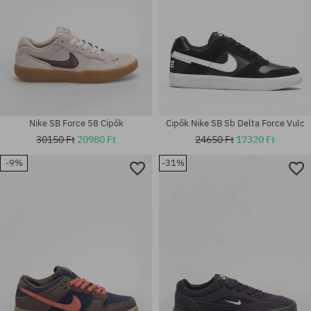
Nike SB Force 58 Cipők
Cipők Nike SB Sb Delta Force Vulc
30150 Ft
20980 Ft
24650 Ft
17320 Ft
-9%
-31%
Elérhető méretek:
Elérhető méretek:
40; 40.5; 41; 42; 42.5; 44; 44.5;
45.5
45; 45.5; 46