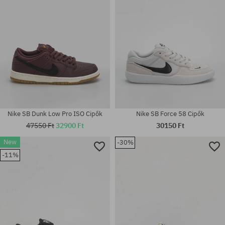
Nike SB Dunk Low Pro ISO Cipők
Nike SB Force 58 Cipők
47550 Ft
32900 Ft
30150 Ft
Elérhető méretek:
New
-30%
36; 36.5; 37.5; 38; 38.5; 40;
-11%
Elérhető méretek:
40.5; 41; 42; 42.5; 43; 44; 44.5;
40.5; 42.5; 45; 45.5; 47.5
45; 45.5; 46; 47.5; 48.5