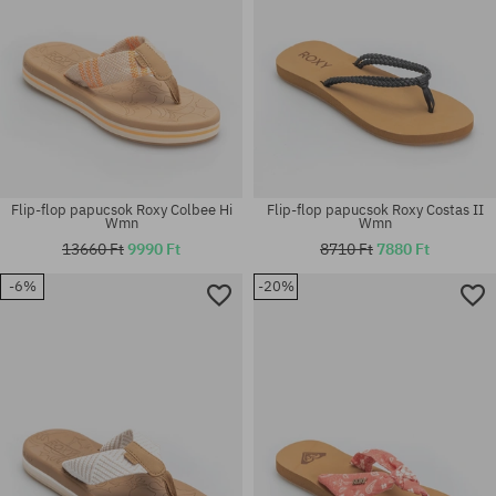
Flip-flop papucsok Roxy Colbee Hi
Flip-flop papucsok Roxy Costas II
Wmn
Wmn
13660 Ft
9990 Ft
8710 Ft
7880 Ft
-6%
-20%
Elérhető méretek:
Elérhető méretek:
36; 37; 38; 39
36; 40; 41