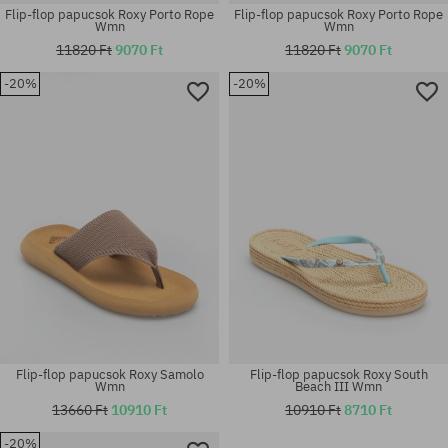
Flip-flop papucsok Roxy Porto Rope
Flip-flop papucsok Roxy Porto Rope
Wmn
Wmn
11820 Ft
9070 Ft
11820 Ft
9070 Ft
-20%
-20%
Elérhető méretek:
Elérhető méretek:
37; 39; 40
36; 37; 38; 39; 40; 41
Flip-flop papucsok Roxy Samolo
Flip-flop papucsok Roxy South
Wmn
Beach III Wmn
13660 Ft
10910 Ft
10910 Ft
8710 Ft
-20%