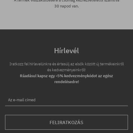
A termék visszaküldésére a csomag kézhezvételétől számítva
30 napod van.
Hírlevél
Iratkozz fel hírlevelünkre és értesülj az elsők között új termékeinkről
és kedvezményeinkről!
Ráadásul kapsz egy -5% kedvezménykódot az egész
rendelésedre!
Az e-mail címed
FELIRATKOZÁS