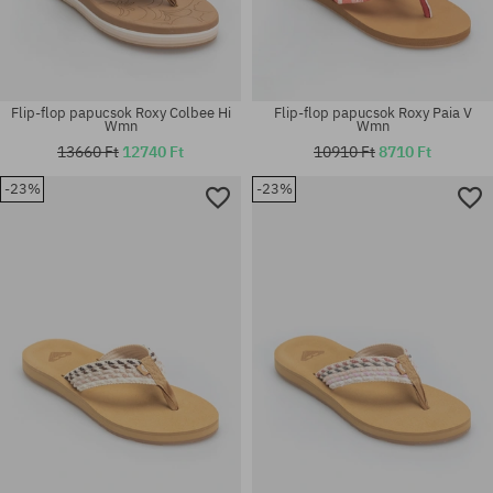
Flip-flop papucsok Roxy Colbee Hi
Flip-flop papucsok Roxy Paia V
Wmn
Wmn
13660 Ft
12740 Ft
10910 Ft
8710 Ft
-23%
-23%
Elérhető méretek:
Elérhető méretek:
36; 37; 38; 39; 40
36; 37; 38; 41