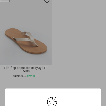
Elérhető méretek:
Elérhető méretek:
36; 37; 38; 39; 40; 41
36; 37; 38; 39; 40; 41
Flip-flop papucsok Roxy Jyll III
Wmn
10910 Ft
8710 Ft
Elérhető méretek:
Elérhető méretek:
36; 37; 38; 39; 40
36; 37; 38; 39; 40; 41