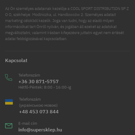
Az Ön személyes adatainak kezelője a COOL SPORT DISTRIBUTION SP Z
O O, székhelye: Modlniczka, ul. Handlowców 2. Személyes adatait
marketing célokból kezelik. Joga van tudni, hogy az eladó milyen
információkat tart Önről nyilván, és jogában áll ezeket az adatokat
megváltoztatni, valamint írásban kifejezésre juttatni egyet nem értését
adatai feldolgozásával kapcsolatban.
Kapcsolat
Telefonszám
+36 30 871-5757
Hétfő-Péntek: 8:00 - 16:00-ig
Telefonszám
(українською мовою)
+48 453 073 844
E-mail cím
info@supersklep.hu