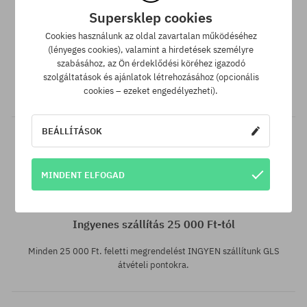
Supersklep cookies
SuperClub hűségprogram
Cookies használunk az oldal zavartalan működéséhez
(lényeges cookies), valamint a hirdetések személyre
SuperClub hűségprogramunknak köszönhetően minden olyan
szabásához, az Ön érdeklődési köréhez igazodó
vásárlás után, amire nem jár kedvezmény, a számládon a
szolgáltatások és ajánlatok létrehozásához (opcionális
vásárlás összegétől függően akár a végösszeg 12%-át jóváírjuk!
cookies – ezeket engedélyezheti).
BEÁLLÍTÁSOK
MINDENT ELFOGAD
Elérhető méretek:
36; 37; 38; 39; 40; 41
Ingyenes szállítás 25 000 Ft-tól
Minden 25 000 Ft. feletti megrendelést INGYEN szállítunk GLS
átvételi pontokra.