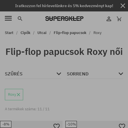
Iratkozzon fel hírlevelünkre és 5% kedvezményt kap!
Start
Cipők
Utcai
Flip-flop papucsok
Roxy
Flip-flop papucsok Roxy női
SZŰRÉS
SORREND
Roxy
A termékek száma: 11 / 11
-8%
-10%