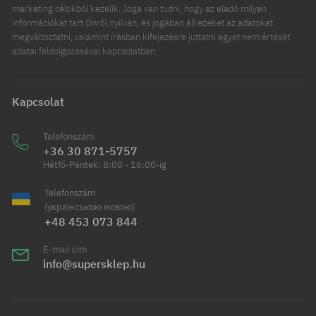
marketing célokból kezelik. Joga van tudni, hogy az eladó milyen
információkat tart Önről nyilván, és jogában áll ezeket az adatokat
megváltoztatni, valamint írásban kifejezésre juttatni egyet nem értését
adatai feldolgozásával kapcsolatban.
Kapcsolat
Telefonszám
+36 30 871-5757
Hétfő-Péntek: 8:00 - 16:00-ig
Telefonszám
(українською мовою)
+48 453 073 844
E-mail cím
info@supersklep.hu