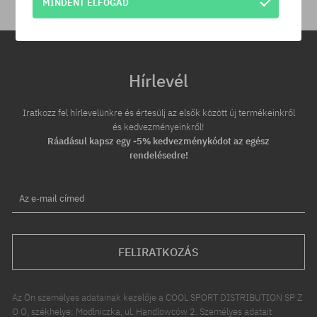
MINDENT ELFOGAD
Hírlevél
Iratkozz fel hírlevelünkre és értesülj az elsők között új termékeinkről
és kedvezményeinkről!
Ráadásul kapsz egy -5% kedvezménykódot az egész
rendelésedre!
Az e-mail címed
FELIRATKOZÁS
Az Ön személyes adatainak kezelője a COOL SPORT DISTRIBUTION SP Z
O O, székhelye: Modlniczka, ul. Handlowców 2. Személyes adatait