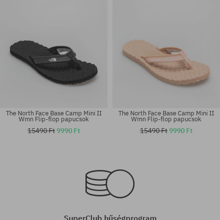
The North Face Base Camp Mini II
The North Face Base Camp Mini II
Wmn Flip-flop papucsok
Wmn Flip-flop papucsok
15490 Ft
9990 Ft
15490 Ft
9990 Ft
Elérhető méretek:
Elérhető méretek:
40.5
40.5; 44.5; 47
SuperClub hűségprogram