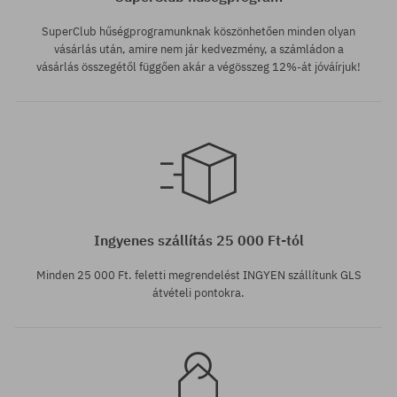
SuperClub hűségprogramunknak köszönhetően minden olyan
vásárlás után, amire nem jár kedvezmény, a számládon a
vásárlás összegétől függően akár a végösszeg 12%-át jóváírjuk!
Elérhető méretek:
Elérhető méretek:
36; 37
36; 37; 38; 39
Ingyenes szállítás 25 000 Ft-tól
Minden 25 000 Ft. feletti megrendelést INGYEN szállítunk GLS
átvételi pontokra.