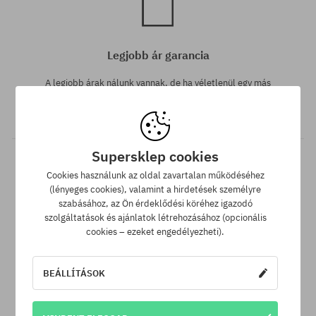
Legjobb ár garancia
A legjobb árak nálunk vannak, de ha véletlenül egy más
webáruházban megtalálnád a termékünket alacsonyabb áron,
akkor csak neked levisszük a termék árát!
Supersklep cookies
Cookies használunk az oldal zavartalan működéséhez
(lényeges cookies), valamint a hirdetések személyre
szabásához, az Ön érdeklődési köréhez igazodó
szolgáltatások és ajánlatok létrehozásához (opcionális
cookies – ezeket engedélyezheti).
30 nap az áru viszaküldésére
BEÁLLÍTÁSOK
A termék visszaküldésére a csomag kézhezvételétől számítva
30 napod van.