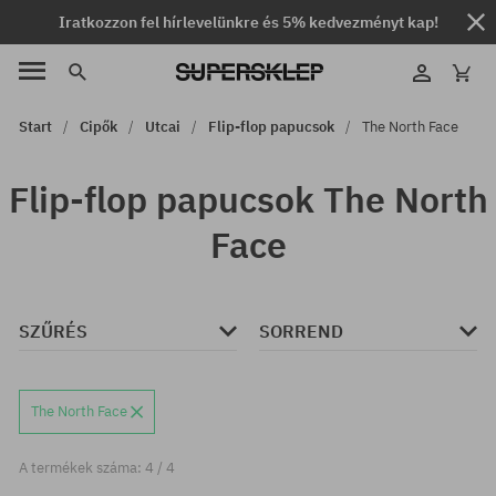
Iratkozzon fel hírlevelünkre és 5% kedvezményt kap!
Start
Cipők
Utcai
Flip-flop papucsok
The North Face
Flip-flop papucsok The North
Face
SZŰRÉS
SORREND
The North Face
A termékek száma: 4 / 4