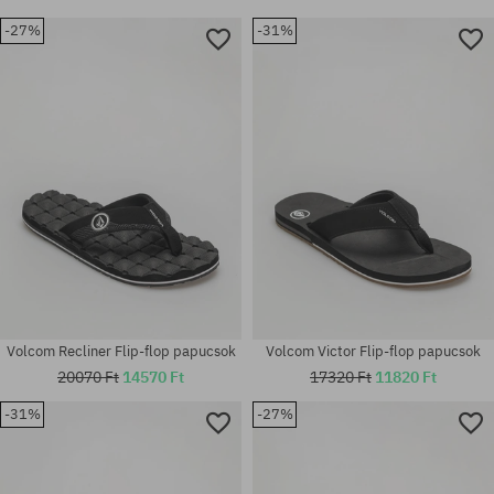
-27%
-31%
Volcom Recliner Flip-flop papucsok
Volcom Victor Flip-flop papucsok
20070 Ft
14570 Ft
17320 Ft
11820 Ft
-31%
-27%