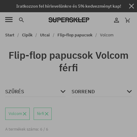
Iratkozzon fel hírlevelünkre és 5% kedvezményt kap!
Start
Cipők
Utcai
Flip-flop papucsok
Volcom
Flip-flop papucsok Volcom
férfi
SZŰRÉS
SORREND
Volcom
férfi
A termékek száma: 6 / 6