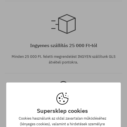
Elérhető méretek:
Elérhető méretek:
38; 39; 40.5; 41; 42-43
40.5
Ingyenes szállítás 25 000 Ft-tól
Minden 25 000 Ft. feletti megrendelést INGYEN szállítunk GLS
átvételi pontokra.
Supersklep cookies
Legjobb ár garancia
Cookies használunk az oldal zavartalan működéséhez
(lényeges cookies), valamint a hirdetések személyre