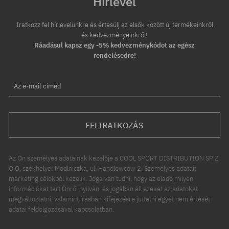
Hírlevél
Iratkozz fel hírlevelünkre és értesülj az elsők között új termékeinkről
és kedvezményeinkről!
Ráadásul kapsz egy -5% kedvezménykódot az egész
rendelésedre!
Az e-mail címed
FELIRATKOZÁS
Az Ön személyes adatainak kezelője a COOL SPORT DISTRIBUTION SP Z
O O, székhelye: Modlniczka, ul. Handlowców 2. Személyes adatait
marketing célokból kezelik. Joga van tudni, hogy az eladó milyen
információkat tart Önről nyilván, és jogában áll ezeket az adatokat
megváltoztatni, valamint írásban kifejezésre juttatni egyet nem értését
adatai feldolgozásával kapcsolatban.