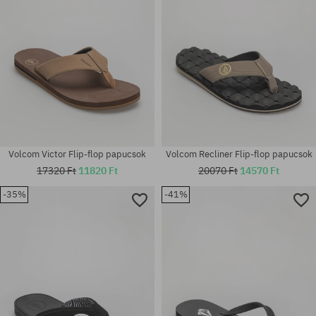
Volcom Victor Flip-flop papucsok
Volcom Recliner Flip-flop papucsok
17320 Ft
11820 Ft
20070 Ft
14570 Ft
-35%
-41%
Elérhető méretek:
Elérhető méretek:
38; 39; 40.5; 41; 42-43; 43-44;
38; 39; 40.5; 41; 42-43; 43-44;
45
45