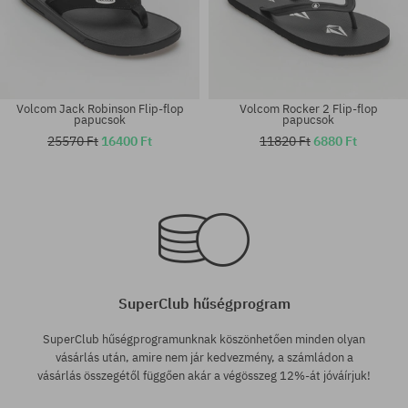
Volcom Jack Robinson Flip-flop
Volcom Rocker 2 Flip-flop
papucsok
papucsok
25570 Ft
16400 Ft
11820 Ft
6880 Ft
Elérhető méretek:
Elérhető méretek:
38; 39; 40.5; 41
38; 39; 40.5; 42-43; 43-44
SuperClub hűségprogram
SuperClub hűségprogramunknak köszönhetően minden olyan
vásárlás után, amire nem jár kedvezmény, a számládon a
vásárlás összegétől függően akár a végösszeg 12%-át jóváírjuk!