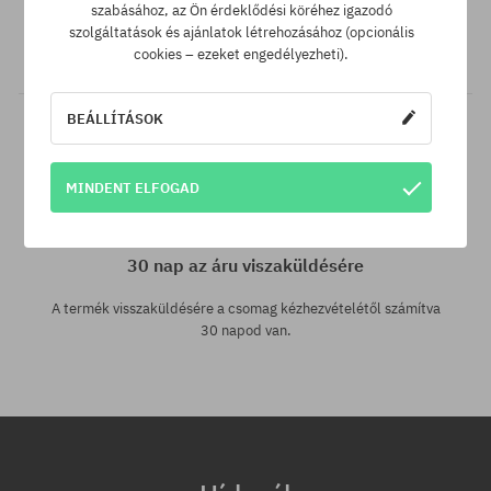
A legjobb árak nálunk vannak, de ha véletlenül egy más
szabásához, az Ön érdeklődési köréhez igazodó
webáruházban megtalálnád a termékünket alacsonyabb áron,
szolgáltatások és ajánlatok létrehozásához (opcionális
akkor csak neked levisszük a termék árát!
cookies – ezeket engedélyezheti).
BEÁLLÍTÁSOK
MINDENT ELFOGAD
30 nap az áru viszaküldésére
A termék visszaküldésére a csomag kézhezvételétől számítva
30 napod van.