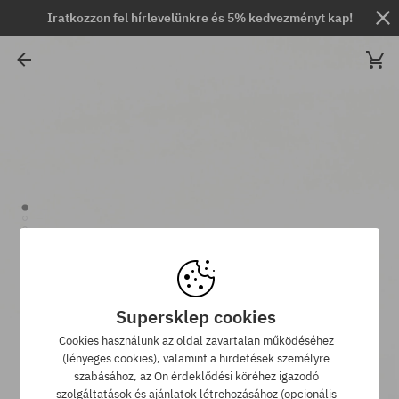
Iratkozzon fel hírlevelünkre és 5% kedvezményt kap!
Supersklep cookies
Cookies használunk az oldal zavartalan működéséhez
(lényeges cookies), valamint a hirdetések személyre
szabásához, az Ön érdeklődési köréhez igazodó
szolgáltatások és ajánlatok létrehozásához (opcionális