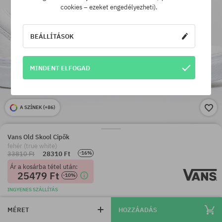
cookies – ezeket engedélyezheti).
BEÁLLÍTÁSOK
MINDENT ELFOGAD
A SZÍNEK (
+86
)
Vans Old Skool Cipők
fehér (true white)
33810 Ft
28310 Ft
-16%
Ár a kosárba tétel után:
25479 Ft
-10%
INGYENES SZÁLLÍTÁS
MÉRET
HOZZÁADÁS