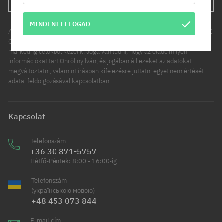
MINDENT ELFOGAD
Az Ön személyes adatainak kezelője a COOL SPORT DISTRIBUTION SP Z
O O, székhelye: Modlniczka, ul. Handlowców 2. Személyes adatait
marketing célokból kezelik. Joga van tudni, hogy az eladó milyen
információkat tart Önről nyilván, és jogában áll ezeket az adatokat
megváltoztatni, valamint írásban kifejezésre juttatni egyet nem értését
adatai feldolgozásával kapcsolatban.
Kapcsolat
Telefonszám
+36 30 871-5757
Hétfő-Péntek: 8:00 - 16:00-ig
Telefonszám
(українською мовою)
+48 453 073 844
E-mail cím