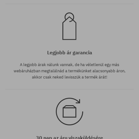
Legjobb ár garancia
A legjobb árak nálunk vannak, de ha véletlenül egy más
webáruházban megtalálnád a termékünket alacsonyabb áron,
akkor csak neked levisszük a termék árát!
30 nap az áru viszaküldésére