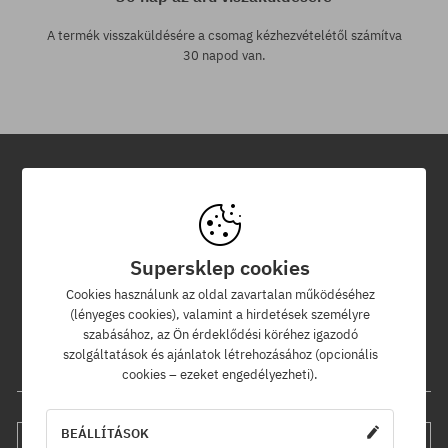
A termék visszaküldésére a csomag kézhezvételétől számítva
30 napod van.
Hírlevél
Iratkozz fel hírlevelünkre és értesülj az elsők között új termékeinkről
Supersklep cookies
és kedvezményeinkről!
Ráadásul kapsz egy -5% kedvezménykódot az egész
Cookies használunk az oldal zavartalan működéséhez
rendelésedre!
(lényeges cookies), valamint a hirdetések személyre
szabásához, az Ön érdeklődési köréhez igazodó
szolgáltatások és ajánlatok létrehozásához (opcionális
Az e-mail címed
cookies – ezeket engedélyezheti).
BEÁLLÍTÁSOK
FELIRATKOZÁS