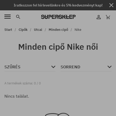
Iratkozzon fel hírlevelünkre és 5% kedvezményt kap!
Start
Cipők
Utcai
Minden cipő
Nike
Minden cipő Nike női
SZŰRÉS
SORREND
A termékek száma: 0 / 0
Nincs találat.