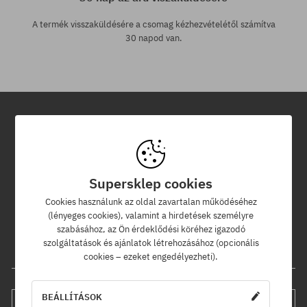
A termék visszaküldésére a csomag kézhezvételétől számítva
30 napod van.
Hírlevél
Iratkozz fel hírlevelünkre és értesülj az elsők között új termékeinkről
Supersklep cookies
és kedvezményeinkről!
Ráadásul kapsz egy -5% kedvezménykódot az egész
Cookies használunk az oldal zavartalan működéséhez
rendelésedre!
(lényeges cookies), valamint a hirdetések személyre
szabásához, az Ön érdeklődési köréhez igazodó
szolgáltatások és ajánlatok létrehozásához (opcionális
Az e-mail címed
cookies – ezeket engedélyezheti).
BEÁLLÍTÁSOK
FELIRATKOZÁS