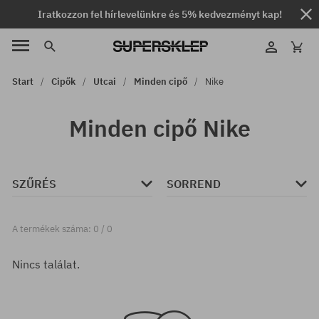
Iratkozzon fel hírlevelünkre és 5% kedvezményt kap!
Start
Cipők
Utcai
Minden cipő
Nike
Minden cipő Nike
SZŰRÉS
SORREND
A termékek száma: 0 / 0
Nincs találat.