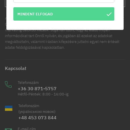
MINDENT ELFOGAD
Az Ön személyes adatainak kezelője a COOL SPORT DISTRIBUTION SP Z
O O, székhelye: Modlniczka, ul. Handlowców 2. Személyes adatait
marketing célokból kezelik. Joga van tudni, hogy az eladó milyen
információkat tart Önről nyilván, és jogában áll ezeket az adatokat
megváltoztatni, valamint írásban kifejezésre juttatni egyet nem értését
adatai feldolgozásával kapcsolatban.
Kapcsolat
Telefonszám
+36 30 871-5757
Hétfő-Péntek: 8:00 - 16:00-ig
Telefonszám
(українською мовою)
+48 453 073 844
E-mail cím