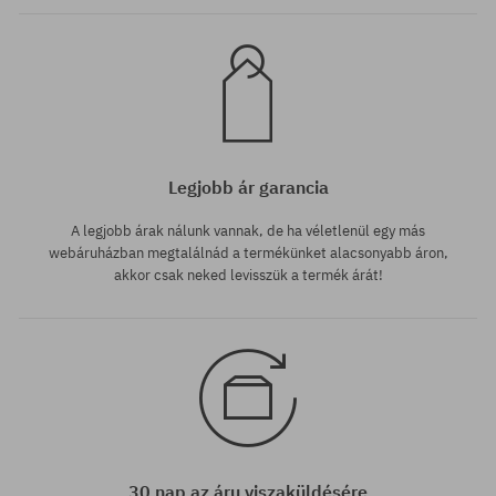
Legjobb ár garancia
A legjobb árak nálunk vannak, de ha véletlenül egy más
webáruházban megtalálnád a termékünket alacsonyabb áron,
akkor csak neked levisszük a termék árát!
30 nap az áru viszaküldésére