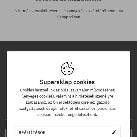
A termék visszaküldésére a csomag kézhezvételétől számítva
30 napod van.
Hírlevél
Iratkozz fel hírlevelünkre és értesülj az elsők között új termékeinkről
Supersklep cookies
és kedvezményeinkről!
Ráadásul kapsz egy -5% kedvezménykódot az egész
Cookies használunk az oldal zavartalan működéséhez
rendelésedre!
(lényeges cookies), valamint a hirdetések személyre
szabásához, az Ön érdeklődési köréhez igazodó
szolgáltatások és ajánlatok létrehozásához (opcionális
Az e-mail címed
cookies – ezeket engedélyezheti).
BEÁLLÍTÁSOK
FELIRATKOZÁS