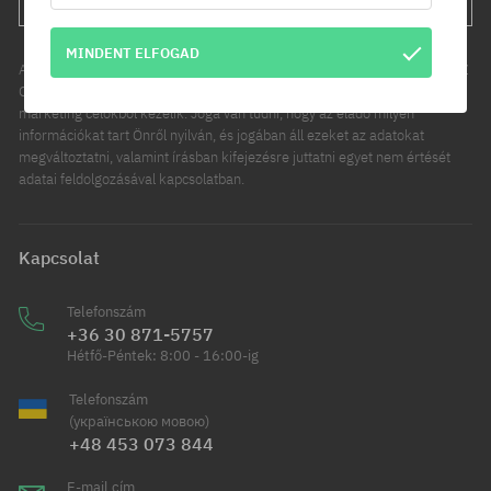
MINDENT ELFOGAD
Az Ön személyes adatainak kezelője a COOL SPORT DISTRIBUTION SP Z
O O, székhelye: Modlniczka, ul. Handlowców 2. Személyes adatait
marketing célokból kezelik. Joga van tudni, hogy az eladó milyen
információkat tart Önről nyilván, és jogában áll ezeket az adatokat
megváltoztatni, valamint írásban kifejezésre juttatni egyet nem értését
adatai feldolgozásával kapcsolatban.
Kapcsolat
Telefonszám
+36 30 871-5757
Hétfő-Péntek: 8:00 - 16:00-ig
Telefonszám
(українською мовою)
+48 453 073 844
E-mail cím