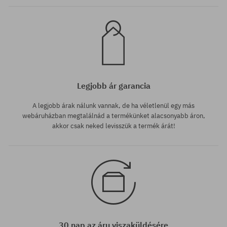
Legjobb ár garancia
A legjobb árak nálunk vannak, de ha véletlenül egy más
webáruházban megtalálnád a termékünket alacsonyabb áron,
akkor csak neked levisszük a termék árát!
30 nap az áru viszaküldésére