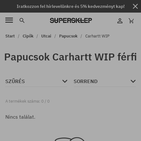
Iratkozzon fel hírlevelünkre és 5% kedvezményt kap!
Start
Cipők
Utcai
Papucsok
Carhartt WIP
Papucsok Carhartt WIP férfi
SZŰRÉS
SORREND
A termékek száma: 0 / 0
Nincs találat.