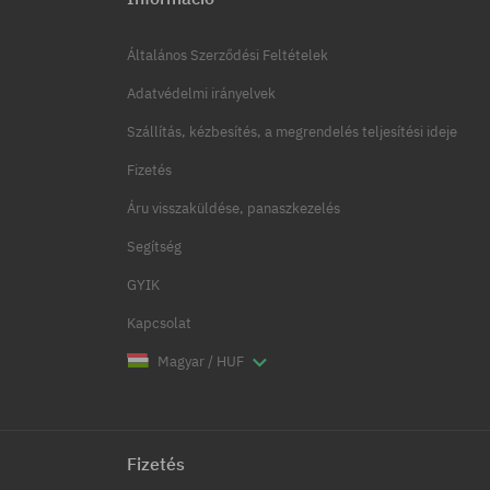
Általános Szerződési Feltételek
Adatvédelmi irányelvek
Szállítás, kézbesítés, a megrendelés teljesítési ideje
Fizetés
Áru visszaküldése, panaszkezelés
Segítség
GYIK
Kapcsolat
Magyar / HUF
Fizetés