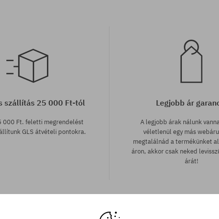
 szállítás 25 000 Ft-tól
Legjobb ár garan
 000 Ft. feletti megrendelést
A legjobb árak nálunk vann
llítunk GLS átvételi pontokra.
véletlenül egy más webár
megtalálnád a termékünket a
áron, akkor csak neked leviss
árát!