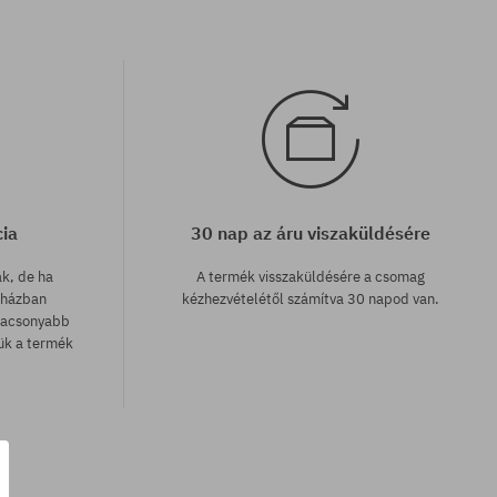
cia
30 nap az áru viszaküldésére
ak, de ha
A termék visszaküldésére a csomag
uházban
kézhezvételétől számítva 30 napod van.
lacsonyabb
zük a termék