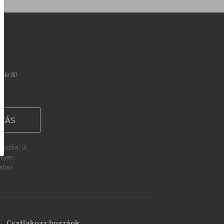
inkről!
OZÁS
iczka, ul.
ilyen
ásban
Csatlakozz hozzánk