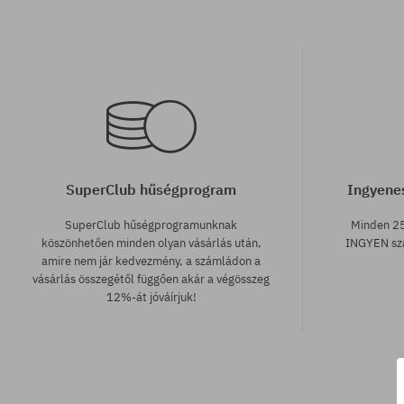
SuperClub hűségprogram
Ingyenes
SuperClub hűségprogramunknak
Minden 25
köszönhetően minden olyan vásárlás után,
INGYEN szá
amire nem jár kedvezmény, a számládon a
vásárlás összegétől függően akár a végösszeg
12%-át jóváírjuk!