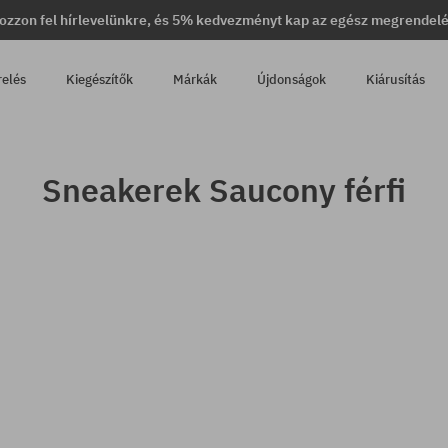
ozzon fel hírlevelünkre, és 5% kedvezményt kap az egész megrendel
relés
Kiegészítők
Márkák
Újdonságok
Kiárusítás
Sneakerek Saucony férfi