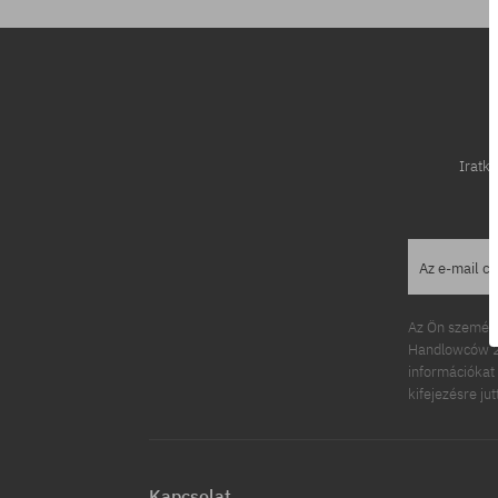
Iratko
Az e-mail c
Az Ön személy
Handlowców 2.
információkat 
kifejezésre ju
Kapcsolat