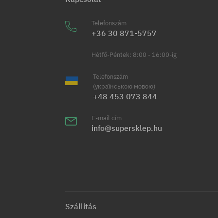
Telefonszám
+36 30 871-5757
Hétfő-Péntek: 8:00 - 16:00-ig
Telefonszám
(українською мовою)
+48 453 073 844
E-mail cím
info@supersklep.hu
Szállítás