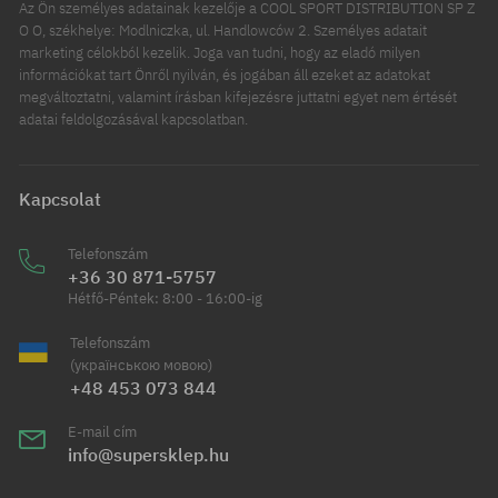
Az Ön személyes adatainak kezelője a COOL SPORT DISTRIBUTION SP Z
O O, székhelye: Modlniczka, ul. Handlowców 2. Személyes adatait
marketing célokból kezelik. Joga van tudni, hogy az eladó milyen
információkat tart Önről nyilván, és jogában áll ezeket az adatokat
megváltoztatni, valamint írásban kifejezésre juttatni egyet nem értését
adatai feldolgozásával kapcsolatban.
Kapcsolat
Telefonszám
+36 30 871-5757
Hétfő-Péntek: 8:00 - 16:00-ig
Telefonszám
(українською мовою)
+48 453 073 844
E-mail cím
info@supersklep.hu