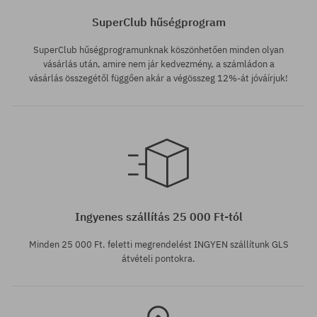
SuperClub hűségprogram
SuperClub hűségprogramunknak köszönhetően minden olyan
vásárlás után, amire nem jár kedvezmény, a számládon a
vásárlás összegétől függően akár a végösszeg 12%-át jóváírjuk!
Elérhető méretek:
35.5; 36; 36 2/3; 37 1/3; 38; 38
2/3; 41 1/3; 43 1/3; 44; 44 2/3;
45 1/3; 46
Ingyenes szállítás 25 000 Ft-tól
Minden 25 000 Ft. feletti megrendelést INGYEN szállítunk GLS
átvételi pontokra.