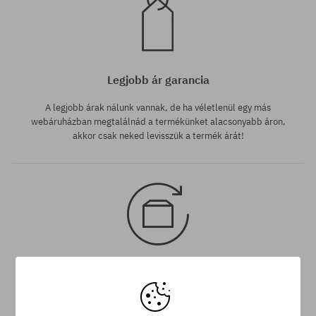
Legjobb ár garancia
A legjobb árak nálunk vannak, de ha véletlenül egy más
webáruházban megtalálnád a termékünket alacsonyabb áron,
akkor csak neked levisszük a termék árát!
30 nap az áru viszaküldésére
A termék visszaküldésére a csomag kézhezvételétől számítva
30 napod van.