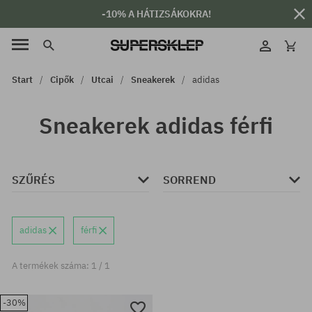
-10% A HÁTIZSÁKOKRA!
Start
Cipők
Utcai
Sneakerek
adidas
Sneakerek adidas férfi
SZŰRÉS
SORREND
adidas
férfi
A termékek száma: 1 / 1
-30%