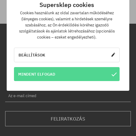
Supersklep cookies
Cookies használunk az oldal zavartalan működéséhez
(lényeges cookies), valamint a hirdetések személyre
szabásához, az Ön érdeklődési köréhez igazodó
szolgáltatások és ajánlatok létrehozásához (opcionális
cookies – ezeket engedélyezheti).
Hírlevél
BEÁLLÍTÁSOK
Iratkozz fel hírlevelünkre és értesülj az elsők között új termékeinkről
és kedvezményeinkről!
Ráadásul kapsz egy -5% kedvezménykódot az egész
MINDENT ELFOGAD
rendelésedre!
Az e-mail címed
FELIRATKOZÁS