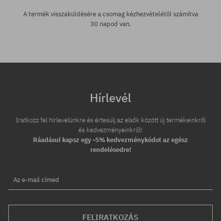
A termék visszaküldésére a csomag kézhezvételétől számítva
30 napod van.
Hírlevél
Iratkozz fel hírlevelünkre és értesülj az elsők között új termékeinkről
és kedvezményeinkről!
Ráadásul kapsz egy -5% kedvezménykódot az egész
rendelésedre!
Az e-mail címed
FELIRATKOZÁS