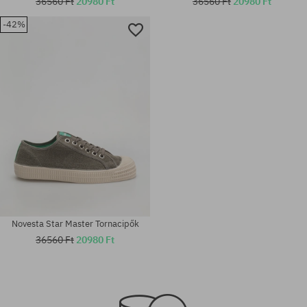
36560 Ft
20980 Ft
36560 Ft
20980 Ft
-42%
Elérhető méretek:
Elérhető méretek:
42; 45; 46
37; 43; 44; 46
Novesta Star Master Tornacipők
36560 Ft
20980 Ft
Elérhető méretek:
Elérhető méretek:
41; 46
40