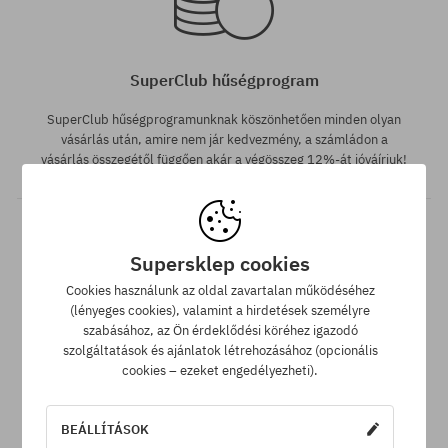
SuperClub hűségprogram
SuperClub hűségprogramunknak köszönhetően minden olyan
vásárlás után, amire nem jár kedvezmény, a számládon a
vásárlás összegétől függően akár a végösszeg 12%-át jóváírjuk!
Supersklep cookies
Cookies használunk az oldal zavartalan működéséhez
(lényeges cookies), valamint a hirdetések személyre
Elérhető méretek:
szabásához, az Ön érdeklődési köréhez igazodó
46
szolgáltatások és ajánlatok létrehozásához (opcionális
Ingyenes szállítás 25 000 Ft-tól
cookies – ezeket engedélyezheti).
Minden 25 000 Ft. feletti megrendelést INGYEN szállítunk GLS
átvételi pontokra.
BEÁLLÍTÁSOK