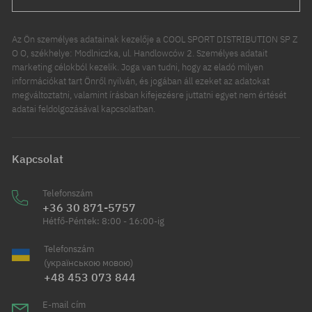
Az Ön személyes adatainak kezelője a COOL SPORT DISTRIBUTION SP Z
O O, székhelye: Modlniczka, ul. Handlowców 2. Személyes adatait
marketing célokból kezelik. Joga van tudni, hogy az eladó milyen
információkat tart Önről nyilván, és jogában áll ezeket az adatokat
megváltoztatni, valamint írásban kifejezésre juttatni egyet nem értését
adatai feldolgozásával kapcsolatban.
Kapcsolat
Telefonszám
+36 30 871-5757
Hétfő-Péntek: 8:00 - 16:00-ig
Telefonszám
(українською мовою)
+48 453 073 844
E-mail cím