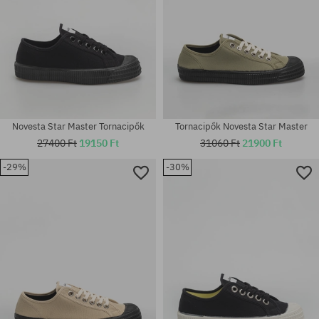
Novesta Star Master Tornacipők
Tornacipők Novesta Star Master
27400 Ft
19150 Ft
31060 Ft
21900 Ft
-29%
-30%
Elérhető méretek:
Elérhető méretek:
37; 45
36; 37; 38; 38.5; 41; 45; 46