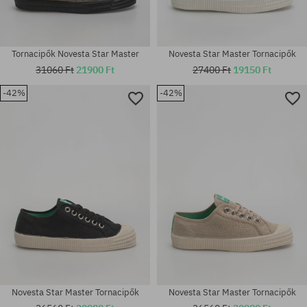
Tornacipők Novesta Star Master
Novesta Star Master Tornacipők
31060 Ft
21900 Ft
27400 Ft
19150 Ft
-42%
-42%
Elérhető méretek:
Elérhető méretek:
36; 37; 40; 41; 46
41; 43; 46
Novesta Star Master Tornacipők
Novesta Star Master Tornacipők