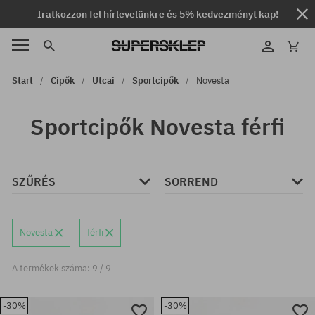
Iratkozzon fel hírlevelünkre és 5% kedvezményt kap!
Start
Cipők
Utcai
Sportcipők
Novesta
Sportcipők Novesta férfi
SZŰRÉS
SORREND
Novesta
férfi
A termékek száma: 9 / 9
-30%
-30%