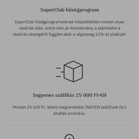
SuperClub hűségprogram
SuperClub hűségprogramunknak köszönhetően minden olyan
vásárlás után, amire nem jár kedvezmény, a számládon a
vásárlás összegétől függően akár a végösszeg 12%-át jóváírjuk!
Elérhető méretek:
41; 44.5
Ingyenes szállítás 25 000 Ft-tól
Minden 25 000 Ft. feletti megrendelést INGYEN szállítunk GLS
átvételi pontokra.