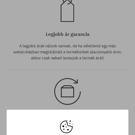
Legjobb ár garancia
A legjobb árak nálunk vannak, de ha véletlenül egy más
webáruházban megtalálnád a termékünket alacsonyabb áron,
akkor csak neked levisszük a termék árát!
30 nap az áru viszaküldésére
A termék visszaküldésére a csomag kézhezvételétől számítva
30 napod van.