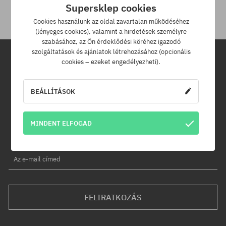
Supersklep cookies
Cookies használunk az oldal zavartalan működéséhez
(lényeges cookies), valamint a hirdetések személyre
szabásához, az Ön érdeklődési köréhez igazodó
szolgáltatások és ajánlatok létrehozásához (opcionális
cookies – ezeket engedélyezheti).
Hírlevél
BEÁLLÍTÁSOK
Iratkozz fel hírlevelünkre és értesülj az elsők között új termékeinkről
és kedvezményeinkről!
Ráadásul kapsz egy -5% kedvezménykódot az egész
MINDENT ELFOGAD
rendelésedre!
Az e-mail címed
FELIRATKOZÁS