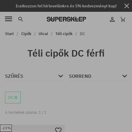
Iratkozzon fel hírlevelünkre és 5% kedvezményt kap!
Start
Cipők
Utcai
Téli cipők
DC
Téli cipők DC férfi
SZŰRÉS
SORREND
DC
A termékek száma: 1 / 1
-23%