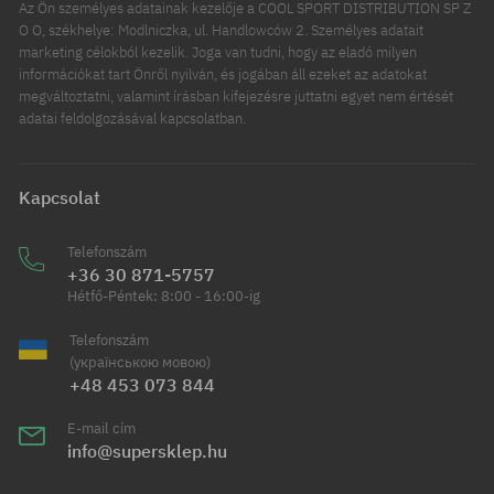
Az Ön személyes adatainak kezelője a COOL SPORT DISTRIBUTION SP Z
O O, székhelye: Modlniczka, ul. Handlowców 2. Személyes adatait
marketing célokból kezelik. Joga van tudni, hogy az eladó milyen
információkat tart Önről nyilván, és jogában áll ezeket az adatokat
megváltoztatni, valamint írásban kifejezésre juttatni egyet nem értését
adatai feldolgozásával kapcsolatban.
Kapcsolat
Telefonszám
+36 30 871-5757
Hétfő-Péntek: 8:00 - 16:00-ig
Telefonszám
(українською мовою)
+48 453 073 844
E-mail cím
info@supersklep.hu