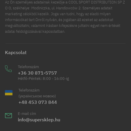
Az Ön személyes adatainak kezelője a COOL SPORT DISTRIBUTION SP Z
O O, székhelye: Modlniczka, ul. Handlowców 2. Személyes adatait
marketing célokból kezelik. Joga van tudni, hogy az eladó milyen
információkat tart Önről nyilván, és jogában áll ezeket az adatokat
megváltoztatni, valamint írásban kifejezésre juttatni egyet nem értését
adatai feldolgozásával kapcsolatban.
Kapcsolat
Telefonszám
+36 30 871-5757
Hétfő-Péntek: 8:00 - 16:00-ig
Telefonszám
(українською мовою)
+48 453 073 844
E-mail cím
info@supersklep.hu