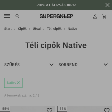
-10% A HÁTIZSÁKOKRA!
Start
Cipők
Utcai
Téli cipők
Native
Téli cipők Native
SZŰRÉS
SORREND
Native
A termékek száma: 2 / 2
-55%
-55%