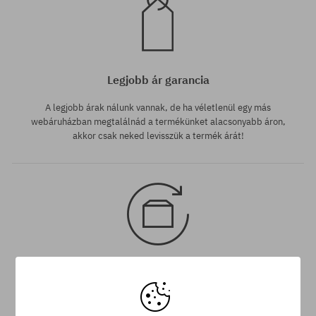
Legjobb ár garancia
A legjobb árak nálunk vannak, de ha véletlenül egy más
webáruházban megtalálnád a termékünket alacsonyabb áron,
akkor csak neked levisszük a termék árát!
30 nap az áru viszaküldésére
A termék visszaküldésére a csomag kézhezvételétől számítva
30 napod van.