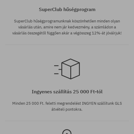
SuperClub hűségprogram
SuperClub hűségprogramunknak köszönhetően minden olyan
vásárlás után, amire nem jár kedvezmény, a számládon a
vásárlás összegétől függően akár a végösszeg 12%-át jóváírjuk!
Elérhető méretek:
Elérhető méretek:
36
36; 40
Ingyenes szállítás 25 000 Ft-tól
Minden 25 000 Ft. feletti megrendelést INGYEN szállítunk GLS
átvételi pontokra.