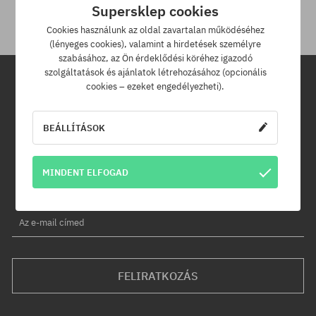
Supersklep cookies
Cookies használunk az oldal zavartalan működéséhez
(lényeges cookies), valamint a hirdetések személyre
szabásához, az Ön érdeklődési köréhez igazodó
szolgáltatások és ajánlatok létrehozásához (opcionális
cookies – ezeket engedélyezheti).
Hírlevél
BEÁLLÍTÁSOK
Iratkozz fel hírlevelünkre és értesülj az elsők között új termékeinkről
és kedvezményeinkről!
Ráadásul kapsz egy -5% kedvezménykódot az egész
MINDENT ELFOGAD
rendelésedre!
Az e-mail címed
FELIRATKOZÁS