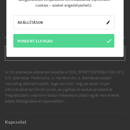
és kedvezményeinkről!
cookies – ezeket engedélyezheti).
Ráadásul kapsz egy -5% kedvezménykódot az egész
rendelésedre!
BEÁLLÍTÁSOK
Az e-mail címed
MINDENT ELFOGAD
FELIRATKOZÁS
Az Ön személyes adatainak kezelője a COOL SPORT DISTRIBUTION SP Z
O O, székhelye: Modlniczka, ul. Handlowców 2. Személyes adatait
marketing célokból kezelik. Joga van tudni, hogy az eladó milyen
információkat tart Önről nyilván, és jogában áll ezeket az adatokat
megváltoztatni, valamint írásban kifejezésre juttatni egyet nem értését
adatai feldolgozásával kapcsolatban.
Kapcsolat