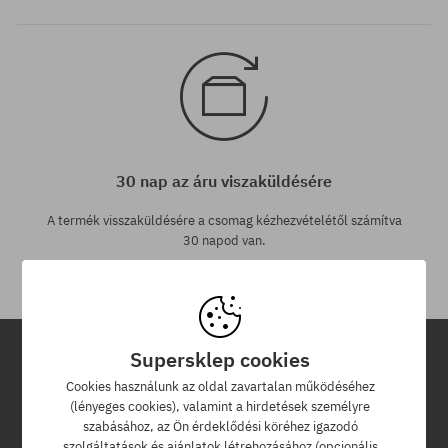
30 nap az áru viszaküldésére
A termék visszaküldésére a csomag kézhezvételétől számítva
30 napod van.
Supersklep cookies
Hírlevél
Cookies használunk az oldal zavartalan működéséhez
(lényeges cookies), valamint a hirdetések személyre
szabásához, az Ön érdeklődési köréhez igazodó
Iratkozz fel hírlevelünkre és értesülj az elsők között új termékeinkről
szolgáltatások és ajánlatok létrehozásához (opcionális