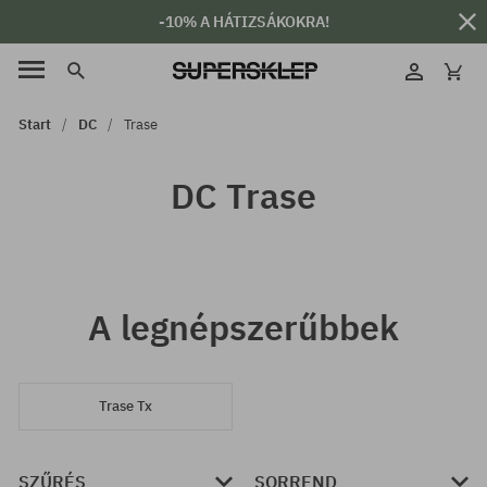
-10% A HÁTIZSÁKOKRA!
Start
DC
Trase
DC Trase
A legnépszerűbbek
Trase Tx
SZŰRÉS
SORREND