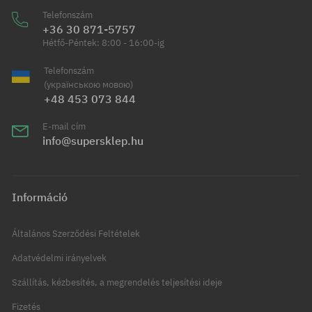
Telefonszám
+36 30 871-5757
Hétfő-Péntek: 8:00 - 16:00-ig
Telefonszám
(українською мовою)
+48 453 073 844
E-mail cím
info@supersklep.hu
Információ
Általános Szerződési Feltételek
Adatvédelmi irányelvek
Szállítás, kézbesítés, a megrendelés teljesítési ideje
Fizetés