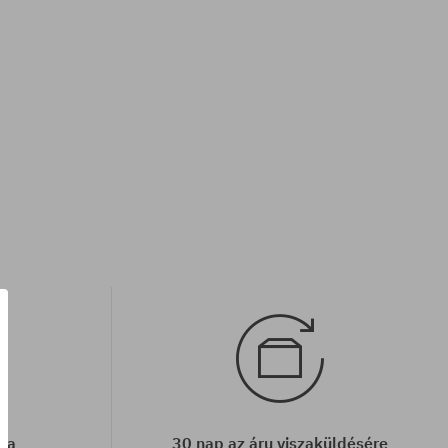
cia
30 nap az áru viszaküldésére