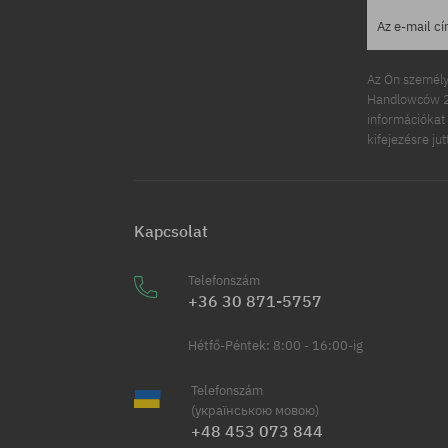
Az e-mail c
Az Ön személy
Handlowców 2.
információkat 
kifejezésre ju
Kapcsolat
Telefonszám
+36 30 871-5757
Hétfő-Péntek: 8:00 - 16:00-ig
Telefonszám
(українською мовою)
+48 453 073 844