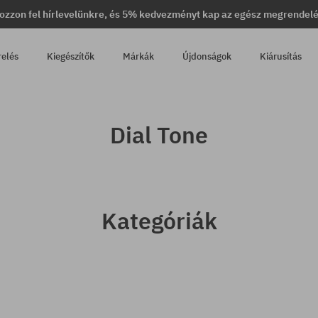
ozzon fel hírlevelünkre, és 5% kedvezményt kap az egész megrendel
relés
Kiegészítők
Márkák
Újdonságok
Kiárusítás
Dial Tone
Kategóriák