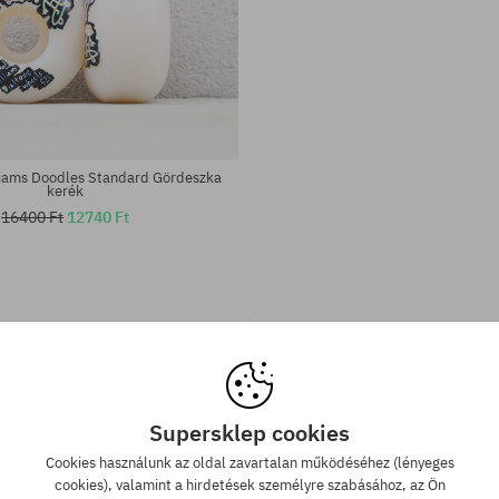
liams Doodles Standard Gördeszka
kerék
16400 Ft
12740 Ft
Supersklep cookies
Cookies használunk az oldal zavartalan működéséhez (lényeges
cookies), valamint a hirdetések személyre szabásához, az Ön
 szállítás 25 000 Ft-tól
Legjobb ár garan