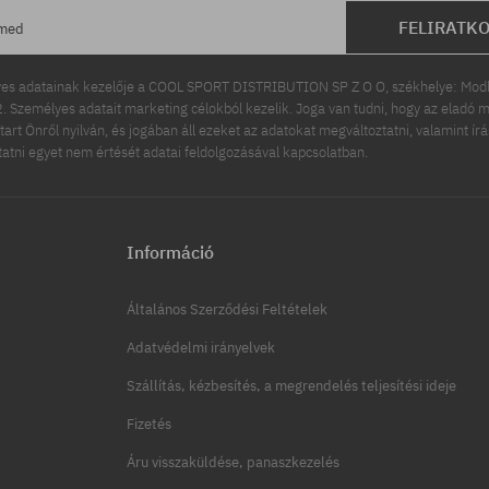
FELIRATK
ímed
es adatainak kezelője a COOL SPORT DISTRIBUTION SP Z O O, székhelye: Modln
 Személyes adatait marketing célokból kezelik. Joga van tudni, hogy az eladó m
tart Önről nyilván, és jogában áll ezeket az adatokat megváltoztatni, valamint ír
ttatni egyet nem értését adatai feldolgozásával kapcsolatban.
Információ
Általános Szerződési Feltételek
Adatvédelmi irányelvek
Szállítás, kézbesítés, a megrendelés teljesítési ideje
Fizetés
Áru visszaküldése, panaszkezelés