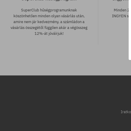
SuperClub hűségprogramunknak
Minden 25
köszönhetően minden olyan vásárlás után,
INGYEN szá
amire nem jár kedvezmény, a számládon a
vásárlás összegétől függően akár a végösszeg
12%-át jóváírjuk!
Elérhető méretek:
Elérhető mére
54
52
Iratko