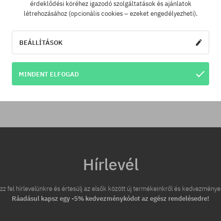
érdeklődési köréhez igazodó szolgáltatások és ajánlatok
létrehozásához (opcionális cookies – ezeket engedélyezheti).
 000 Ft. feletti megrendelést
A legjobb árak nálunk vann
llítunk GLS átvételi pontokra.
véletlenül egy más webár
megtalálnád a termékünket a
BEÁLLÍTÁSOK
áron, akkor csak neked leviss
árát!
tek:
MINDENT ELFOGAD
Hírlevél
zz fel hírlevelünkre és értesülj az elsők között új termékeinkről és kedvezménye
Ráadásul kapsz egy -5% kedvezménykódot az egész rendelésedre!