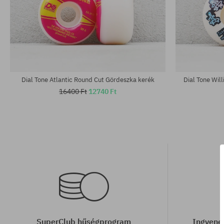
Dial Tone Atlantic Round Cut Gördeszka kerék
Dial Tone Wil
16400 Ft
12740 Ft
SuperClub hűségprogram
Ingyenes