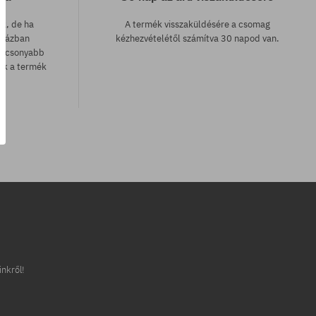
ak, de ha
A termék visszaküldésére a csomag
uházban
kézhezvételétől számítva 30 napod van.
lacsonyabb
zük a termék
inkről!