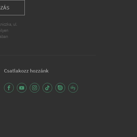
OZÁS
iczka, ul.
ilyen
ásban
Csatlakozz hozzánk