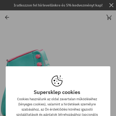
Iratkozzon fel hírlevelünkre és 5% kedvezményt kap!
Supersklep cookies
Cookies használunk az oldal zavartalan működéséhez
(lényeges cookies), valamint a hirdetések személyre
szabásához, az Ön érdeklődési köréhez igazodó
szolgáltatások és ajánlatok létrehozásához (opcionális