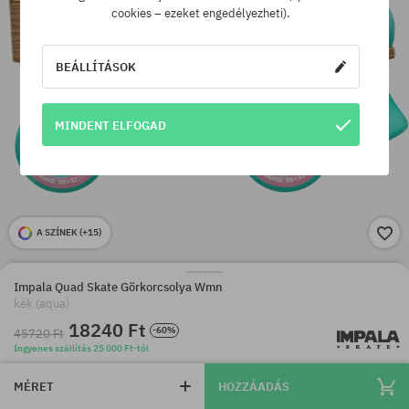
cookies – ezeket engedélyezheti).
BEÁLLÍTÁSOK
MINDENT ELFOGAD
A SZÍNEK (
+15
)
Impala Quad Skate Görkorcsolya Wmn
kék (aqua)
18240 Ft
-60%
45720 Ft
Ingyenes szállítás 25 000 Ft-tól
MÉRET
HOZZÁADÁS