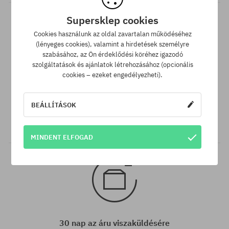
Supersklep cookies
Cookies használunk az oldal zavartalan működéséhez
(lényeges cookies), valamint a hirdetések személyre
szabásához, az Ön érdeklődési köréhez igazodó
szolgáltatások és ajánlatok létrehozásához (opcionális
cookies – ezeket engedélyezheti).
Legjobb ár garancia
A legjobb árak nálunk vannak, de ha véletlenül egy más
BEÁLLÍTÁSOK
webáruházban megtalálnád a termékünket alacsonyabb áron,
akkor csak neked levisszük a termék árát!
MINDENT ELFOGAD
30 nap az áru viszaküldésére