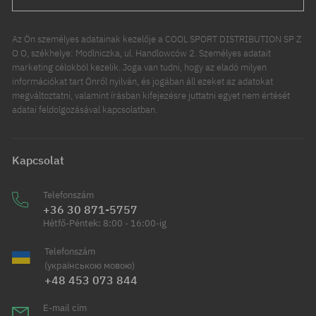
Az Ön személyes adatainak kezelője a COOL SPORT DISTRIBUTION SP Z
O O, székhelye: Modlniczka, ul. Handlowców 2. Személyes adatait
marketing célokból kezelik. Joga van tudni, hogy az eladó milyen
információkat tart Önről nyilván, és jogában áll ezeket az adatokat
megváltoztatni, valamint írásban kifejezésre juttatni egyet nem értését
adatai feldolgozásával kapcsolatban.
Kapcsolat
Telefonszám
+36 30 871-5757
Hétfő-Péntek: 8:00 - 16:00-ig
Telefonszám
(українською мовою)
+48 453 073 844
E-mail cím