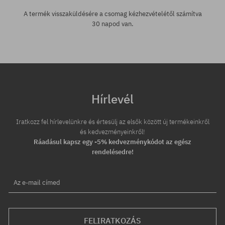
A termék visszaküldésére a csomag kézhezvételétől számítva
30 napod van.
Hírlevél
Iratkozz fel hírlevelünkre és értesülj az elsők között új termékeinkről
és kedvezményeinkről!
Ráadásul kapsz egy -5% kedvezménykódot az egész
rendelésedre!
Az e-mail címed
FELIRATKOZÁS