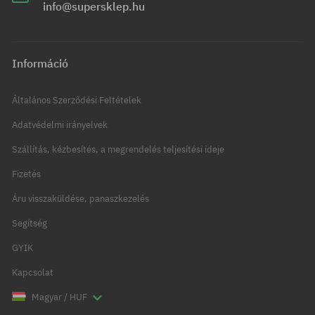
info@supersklep.hu
Információ
Általános Szerződési Feltételek
Adatvédelmi irányelvek
Szállítás, kézbesítés, a megrendelés teljesítési ideje
Fizetés
Áru visszaküldése, panaszkezelés
Segítség
GYIK
Kapcsolat
Magyar / HUF