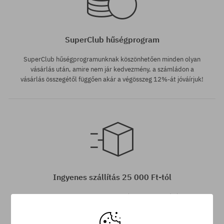
SuperClub hűségprogram
SuperClub hűségprogramunknak köszönhetően minden olyan
vásárlás után, amire nem jár kedvezmény, a számládon a
vásárlás összegétől függően akár a végösszeg 12%-át jóváírjuk!
Elérhető méretek:
37; 38; 40
Ingyenes szállítás 25 000 Ft-tól
Minden 25 000 Ft. feletti megrendelést INGYEN szállítunk GLS
átvételi pontokra.