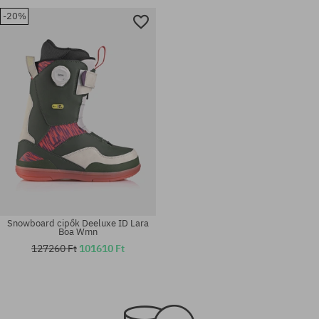
-20%
Snowboard cipők Deeluxe ID Lara
Boa Wmn
127260 Ft
101610 Ft
Elérhető méretek:
Elérhető méretek:
43.5; 46
41; 43.5; 44; 45