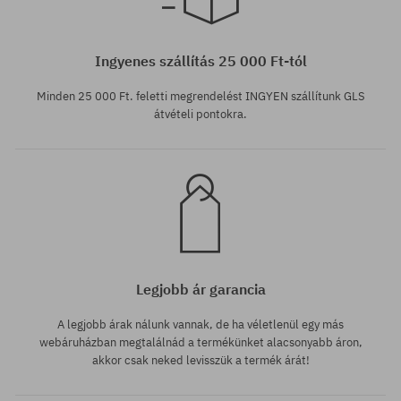
Elérhető méretek:
XS
Ingyenes szállítás 25 000 Ft-tól
Minden 25 000 Ft. feletti megrendelést INGYEN szállítunk GLS
átvételi pontokra.
Legjobb ár garancia
A legjobb árak nálunk vannak, de ha véletlenül egy más
webáruházban megtalálnád a termékünket alacsonyabb áron,
akkor csak neked levisszük a termék árát!