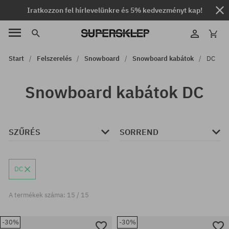
Iratkozzon fel hírlevelünkre és 5% kedvezményt kap!
Start
Felszerelés
Snowboard
Snowboard kabátok
DC
Snowboard kabátok DC
SZŰRÉS
SORREND
DC
A termékek száma: 15 / 15
-30%
-30%