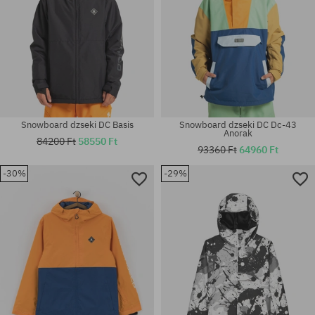
Snowboard dzseki DC Basis
Snowboard dzseki DC Dc-43
Anorak
84200 Ft
58550 Ft
93360 Ft
64960 Ft
-30%
-29%
Elérhető méretek:
Elérhető méretek:
XL
M; L; XL