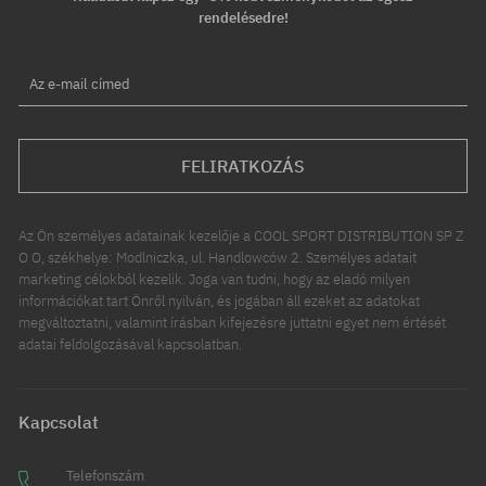
rendelésedre!
Az e-mail címed
FELIRATKOZÁS
Az Ön személyes adatainak kezelője a COOL SPORT DISTRIBUTION SP Z
O O, székhelye: Modlniczka, ul. Handlowców 2. Személyes adatait
marketing célokból kezelik. Joga van tudni, hogy az eladó milyen
információkat tart Önről nyilván, és jogában áll ezeket az adatokat
megváltoztatni, valamint írásban kifejezésre juttatni egyet nem értését
adatai feldolgozásával kapcsolatban.
Kapcsolat
Telefonszám