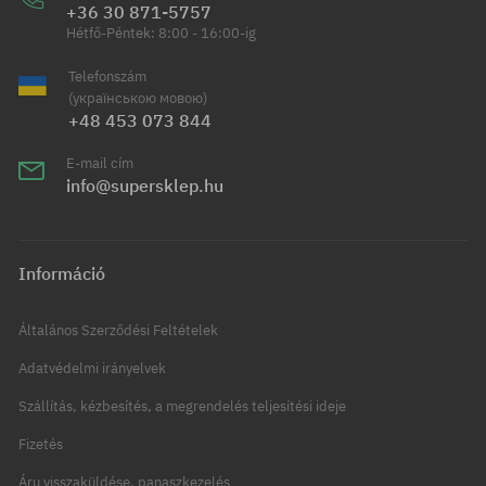
+36 30 871-5757
Hétfő-Péntek: 8:00 - 16:00-ig
Telefonszám
(українською мовою)
+48 453 073 844
E-mail cím
info@supersklep.hu
Információ
Általános Szerződési Feltételek
Adatvédelmi irányelvek
Szállítás, kézbesítés, a megrendelés teljesítési ideje
Fizetés
Áru visszaküldése, panaszkezelés