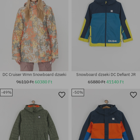
M
XL
DC Cruiser Wmn Snowboard dzseki
Snowboard dzseki DC Defiant JR
96110 Ft
60380 Ft
65880 Ft
41140 Ft
-49%
-50%
Elérhető méretek:
Elérhető méretek:
M
XL