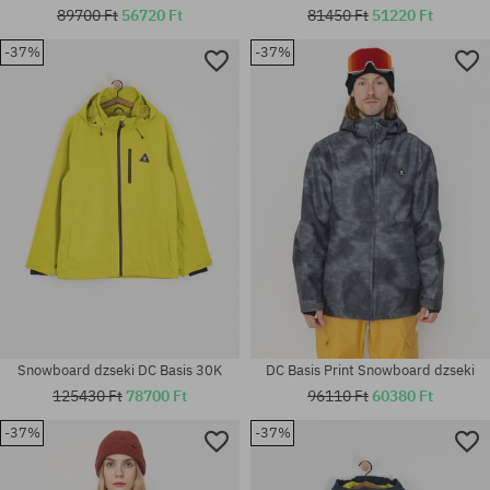
89700 Ft
56720 Ft
81450 Ft
51220 Ft
-37%
-37%
Elérhető méretek:
Elérhető méretek:
M; XL
152
Snowboard dzseki DC Basis 30K
DC Basis Print Snowboard dzseki
125430 Ft
78700 Ft
96110 Ft
60380 Ft
-37%
-37%
Elérhető méretek:
Elérhető méretek: