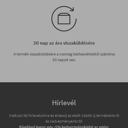
30 nap az áru viszaküldésére
A termék visszaküldésére a csomag kézhezvételétől számítva
30 napod van.
Hírlevél
Iratkozz fel hírlevelünkre és értesülj az elsők között új termékeinkről
és kedvezményeinkről!
Ráadásul kapsz egy -5% kedvezménykódot az egész