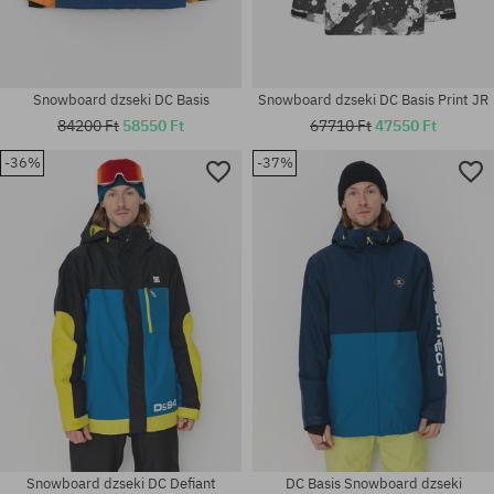
Snowboard dzseki DC Basis
Snowboard dzseki DC Basis Print JR
84200 Ft
58550 Ft
67710 Ft
47550 Ft
-36%
-37%
Elérhető méretek:
Elérhető méretek:
M; XL
XL
Snowboard dzseki DC Defiant
DC Basis Snowboard dzseki