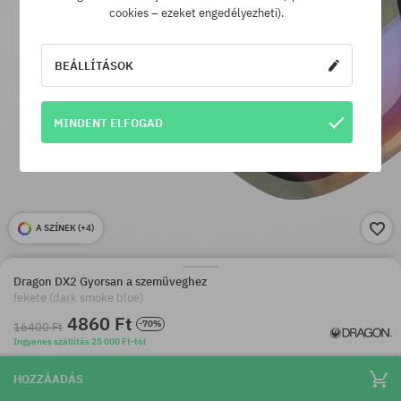
cookies – ezeket engedélyezheti).
BEÁLLÍTÁSOK
MINDENT ELFOGAD
A SZÍNEK (
+4
)
Dragon DX2 Gyorsan a szemüveghez
fekete (dark smoke blue)
4860 Ft
-70%
16400 Ft
Ingyenes szállítás 25 000 Ft-tól
HOZZÁADÁS