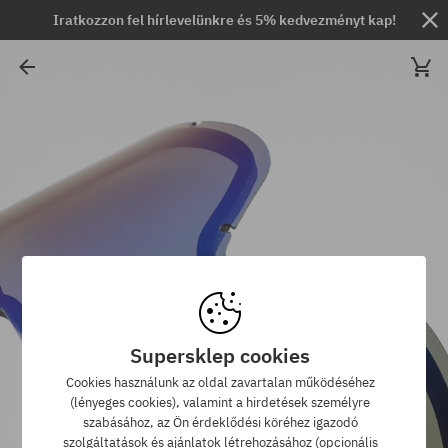
Iratkozzon fel hírlevelünkre és 5% kedvezményt kap!
Supersklep cookies
Cookies használunk az oldal zavartalan működéséhez
(lényeges cookies), valamint a hirdetések személyre
szabásához, az Ön érdeklődési köréhez igazodó
szolgáltatások és ajánlatok létrehozásához (opcionális