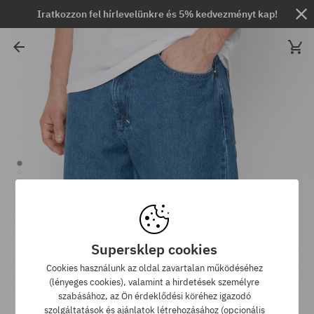
Iratkozzon fel hírlevelünkre és 5% kedvezményt kap!
Supersklep cookies
Cookies használunk az oldal zavartalan működéséhez
(lényeges cookies), valamint a hirdetések személyre
szabásához, az Ön érdeklődési köréhez igazodó
szolgáltatások és ajánlatok létrehozásához (opcionális