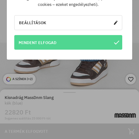
cookies – ezeket engedélyezheti).
BEÁLLÍTÁSOK
MINDENT ELFOGAD
A SZÍNEK (
+2
)
Kisnadrág MassDnm Slang
kék (blue)
22820 Ft
Ingyenes szállítás 25 000 Ft-tól
A TERMÉK ELFOGYOTT