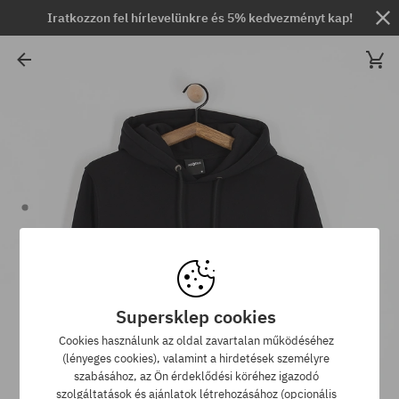
Iratkozzon fel hírlevelünkre és 5% kedvezményt kap!
Supersklep cookies
Cookies használunk az oldal zavartalan működéséhez
(lényeges cookies), valamint a hirdetések személyre
szabásához, az Ön érdeklődési köréhez igazodó
szolgáltatások és ajánlatok létrehozásához (opcionális