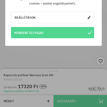
cookies – ezeket engedélyezheti).
BEÁLLÍTÁSOK
MINDENT ELFOGAD
Kapucnis pulóver Nervous Icon HD
fekete (black)
17320 Ft
-36%
27400 Ft
Ingyenes szállítás 25 000 Ft-tól
MÉRET
HOZZÁADÁS